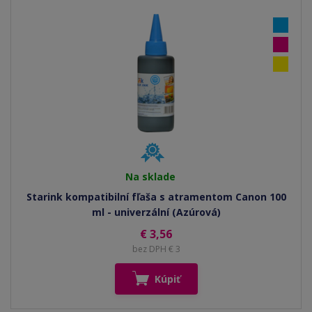
Na sklade
Starink kompatibilní fľaša s atramentom Canon 100
ml - univerzální (Azúrová)
€ 3,56
bez DPH € 3
Kúpiť