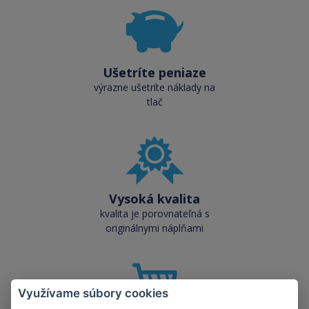
Ušetríte peniaze
výrazne ušetríte náklady na
tlač
Vysoká kvalita
kvalita je porovnateľná s
originálnymi náplňami
Využívame súbory cookies