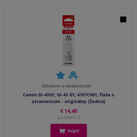
Skladom u dodávateľa
Canon GI-43GY, GI-43 GY, 4707C001, fľaša s
atramentom - originálny (Šedivá)
€ 14,40
bez DPH € 12
Kúpiť