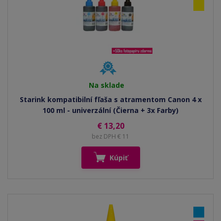
Na sklade
Starink kompatibilní fľaša s atramentom Canon 4 x
100 ml - univerzální (Čierna + 3x Farby)
€ 13,20
bez DPH € 11
Kúpiť