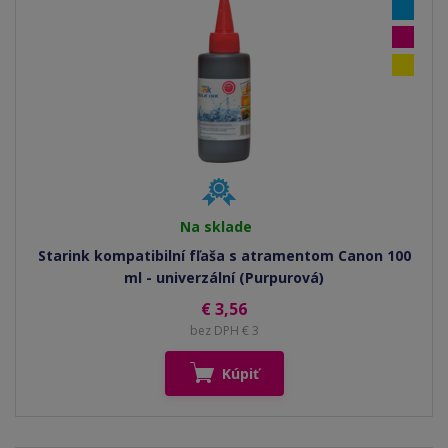
Na sklade
Starink kompatibilní fľaša s atramentom Canon 100
ml - univerzální (Purpurová)
€ 3,56
bez DPH € 3
Kúpiť