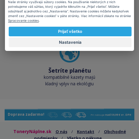
Naše stránky využívajú súbory cookies. Na používanie niektorých z nich
Skladom takmer
potrebujeme váš súhlas, ktorý vyjadríte kliknutím na „Prijať všetko“. Môžete
odsúhlasiť aj jednotlivo cez „Nastavenia“. Nastavenie cookies môžete kedykoľvek
všetko
zmeniť cez „Nastavenie cookies“ v päte stránky. Viac informácií získate na stránke
cez 50 000 skladových
Spracovanie cookies
.
zásob pre okamžitý odber
Prijať všetko
Nastavenia
Šetríte planétu
kompatibilné kazety majú
kladný vplyv na ekológiu
Doprava zadarmo!
Pri nákupe
nad 59,99 € vr. DPH
ToneryNáplne.sk
O nás
/
Kontakt
/
Obchodné
podmienky
/
Všetko o nákupe