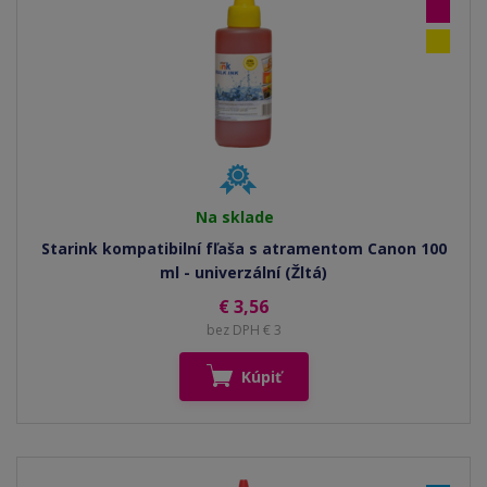
Na sklade
Starink kompatibilní fľaša s atramentom Canon 100
ml - univerzální (Žltá)
€ 3,56
bez DPH € 3
Kúpiť