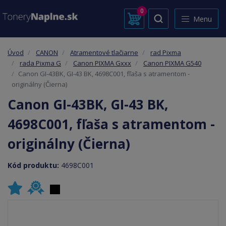
0
Menu
Úvod
CANON
Atramentové tlačiarne
rad Pixma
rada Pixma G
Canon PIXMA Gxxx
Canon PIXMA G540
Canon GI-43BK, GI-43 BK, 4698C001, fľaša s atramentom -
originálny (Čierna)
Canon GI-43BK, GI-43 BK,
4698C001, fľaša s atramentom -
originálny (Čierna)
Kód produktu:
4698C001