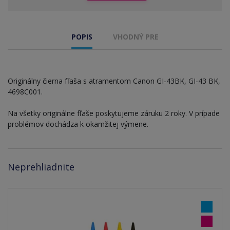
POPIS
VHODNÝ PRE
Originálny čierna fľaša s atramentom Canon GI-43BK, GI-43 BK,
4698C001.
Na všetky originálne fľaše poskytujeme záruku 2 roky. V prípade
problémov dochádza k okamžitej výmene.
Neprehliadnite