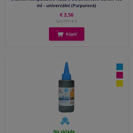
ml - univerzální (Purpurová)
€ 3,56
bez DPH € 3
Kúpiť
Na sklade