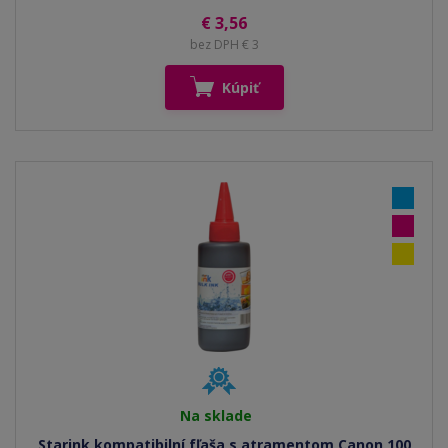
€ 3,56
bez DPH € 3
Kúpiť
Na sklade
Starink kompatibilní fľaša s atramentom Canon 100