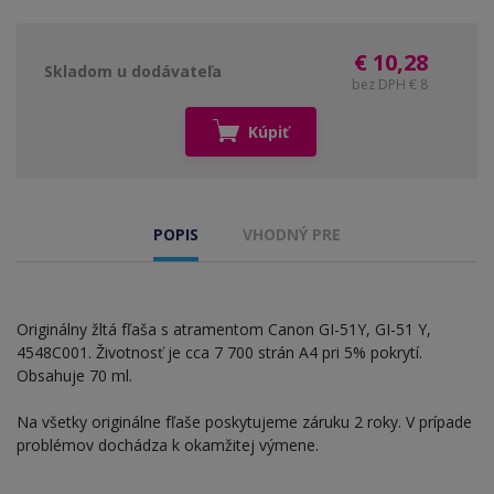
€ 10,28
Skladom u dodávateľa
bez DPH € 8
Kúpiť
POPIS
VHODNÝ PRE
Originálny žltá fľaša s atramentom Canon GI-51Y, GI-51 Y,
4548C001. Životnosť je cca 7 700 strán A4 pri 5% pokrytí.
Obsahuje 70 ml.
Na všetky originálne fľaše poskytujeme záruku 2 roky. V prípade
problémov dochádza k okamžitej výmene.