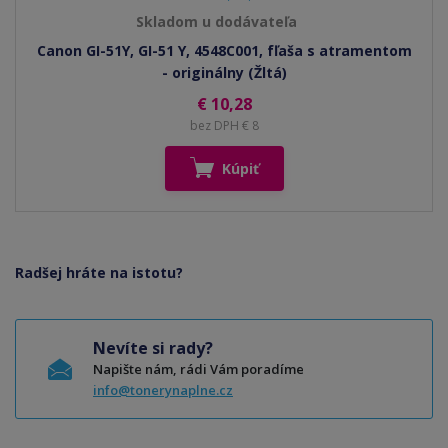
Skladom u dodávateľa
Canon GI-51Y, GI-51 Y, 4548C001, fľaša s atramentom
- originálny (Žltá)
€ 10,28
bez DPH € 8
Kúpiť
Radšej hráte na istotu?
Nevíte si rady?
Napište nám, rádi Vám poradíme
info@tonerynaplne.cz