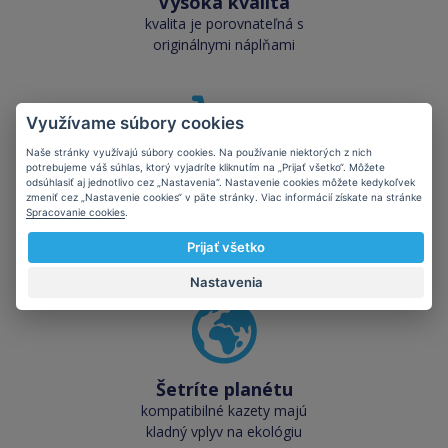
Vysoká kvalita
kvalita je porovnateľná s
originálnymi náplňami
Využívame súbory cookies
Naše stránky využívajú súbory cookies. Na používanie niektorých z nich
potrebujeme váš súhlas, ktorý vyjadríte kliknutím na „Prijať všetko“. Môžete
Skladom takmer
odsúhlasiť aj jednotlivo cez „Nastavenia“. Nastavenie cookies môžete kedykoľvek
zmeniť cez „Nastavenie cookies“ v päte stránky. Viac informácií získate na stránke
všetko
Spracovanie cookies
.
cez 50 000 skladových
zásob pre okamžitý odber
Prijať všetko
Nastavenia
Šetríte planétu
kompatibilné kazety majú
kladný vplyv na ekológiu