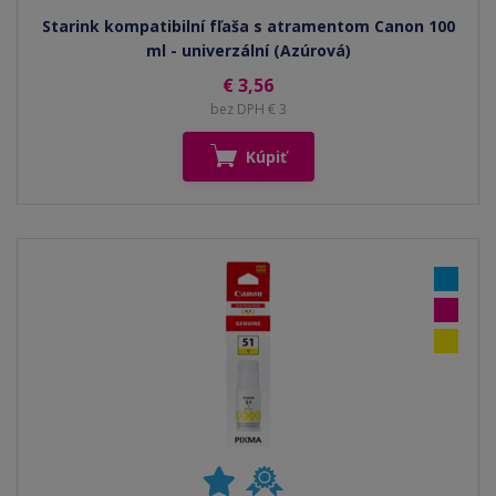
Starink kompatibilní fľaša s atramentom Canon 100
ml - univerzální (Azúrová)
€ 3,56
bez DPH € 3
Kúpiť