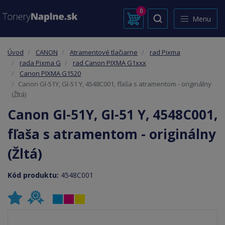
0
Menu
Úvod
CANON
Atramentové tlačiarne
rad Pixma
rada Pixma G
rad Canon PIXMA G1xxx
Canon PIXMA G1520
Canon GI-51Y, GI-51 Y, 4548C001, fľaša s atramentom - originálny
(Žltá)
Canon GI-51Y, GI-51 Y, 4548C001,
fľaša s atramentom - originálny
(Žltá)
Kód produktu:
4548C001