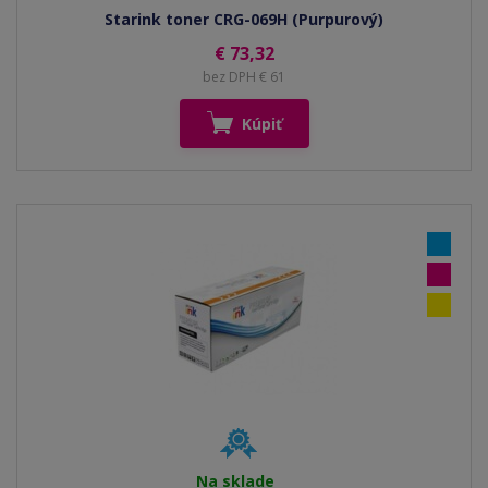
Starink toner CRG-069H (Purpurový)
€ 73,32
bez DPH € 61
Kúpiť
Na sklade