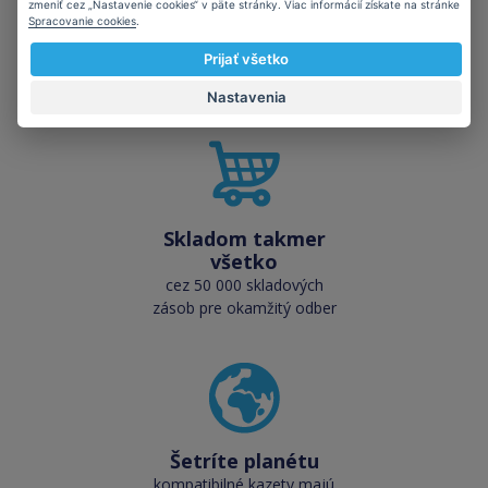
zmeniť cez „Nastavenie cookies“ v päte stránky. Viac informácií získate na stránke
Spracovanie cookies
.
Vysoká kvalita
Prijať všetko
kvalita je porovnateľná s
originálnymi náplňami
Nastavenia
Skladom takmer
všetko
cez 50 000 skladových
zásob pre okamžitý odber
Šetríte planétu
kompatibilné kazety majú