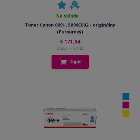
Na sklade
Toner Canon 069H, 5096C002 - originálny
(Purpurový)
€ 171,84
bez DPH € 142
Kúpiť