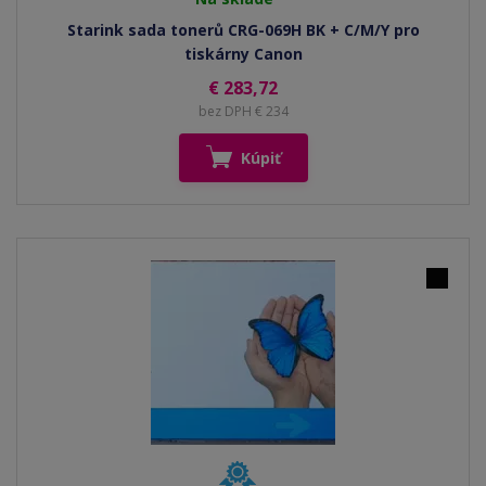
Starink sada tonerů CRG-069H BK + C/M/Y pro
tiskárny Canon
€ 283,72
bez DPH € 234
Kúpiť