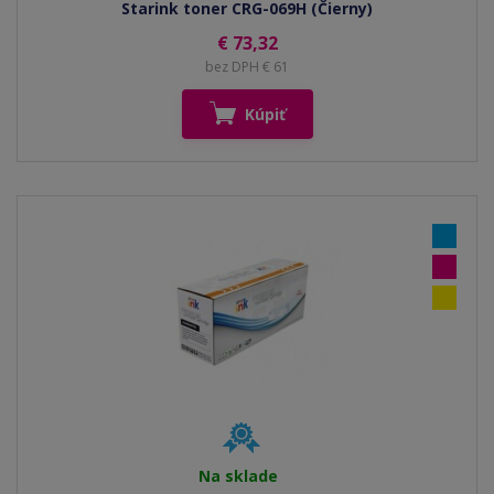
Starink toner CRG-069H (Čierny)
€ 73,32
bez DPH € 61
Kúpiť
Na sklade