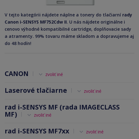
V tejto kategórii nájdete náplne a tonery do tlačiarní
rady
Canon i-SENSYS MF752Cdw II
. U nás nájdete originálne i
cenovo výhodné kompatibilné cartridge, doplňovacie sady
a atramenty. 99% tovaru máme skladom a dopravujeme aj
do 48 hodín!
CANON
zvoliť iné
Laserové tlačiarne
zvoliť iné
rad i-SENSYS MF (rada IMAGECLASS
MF)
zvoliť iné
rad i-SENSYS MF7xx
zvoliť iné