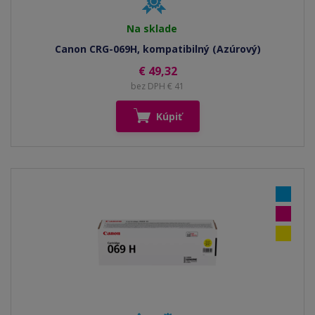
Na sklade
Canon CRG-069H, kompatibilný (Azúrový)
€ 49,32
bez DPH € 41
Kúpiť