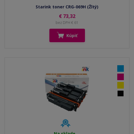
Starink toner CRG-069H (Žltý)
€ 73,32
bez DPH € 61
Kúpiť
Na sklade