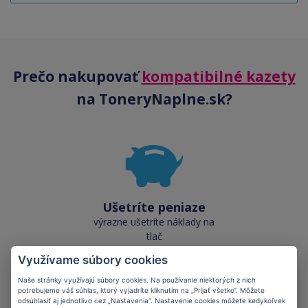
Prečo nakupovať
kompatibilné kazety
na ToneryNaplne.sk?
Ušetríte peniaze
výrazne ušetríte náklady na
tlač
Využívame súbory cookies
Naše stránky využívajú súbory cookies. Na používanie niektorých z nich
potrebujeme váš súhlas, ktorý vyjadríte kliknutím na „Prijať všetko“. Môžete
odsúhlasiť aj jednotlivo cez „Nastavenia“. Nastavenie cookies môžete kedykoľvek