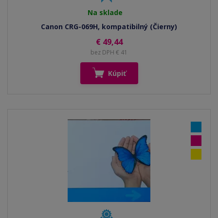
Na sklade
Canon CRG-069H, kompatibilný (Čierny)
€ 49,44
bez DPH € 41
Kúpiť