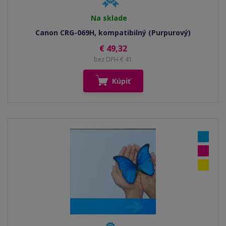
Na sklade
Canon CRG-069H, kompatibilný (Purpurový)
€ 49,32
bez DPH € 41
Kúpiť