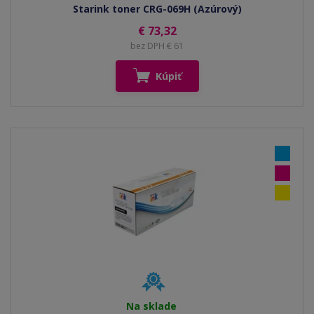
Starink toner CRG-069H (Azúrový)
€ 73,32
bez DPH € 61
Kúpiť
Na sklade