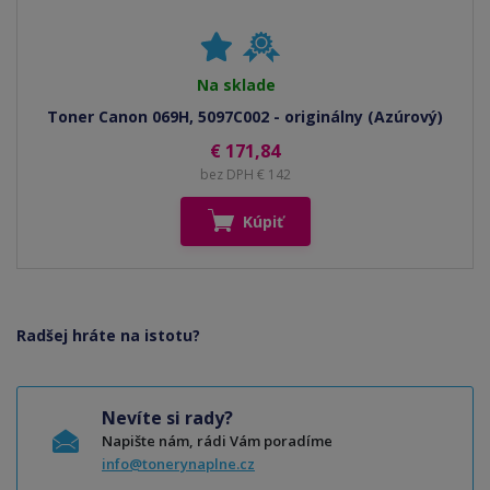
Na sklade
Toner Canon 069H, 5097C002 - originálny (Azúrový)
€ 171,84
bez DPH € 142
Kúpiť
Radšej hráte na istotu?
Nevíte si rady?
Napište nám, rádi Vám poradíme
info@tonerynaplne.cz