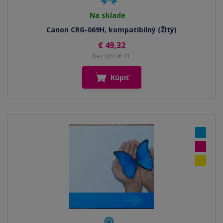
Na sklade
Canon CRG-069H, kompatibilný (Žltý)
€ 49,32
bez DPH € 41
Kúpiť