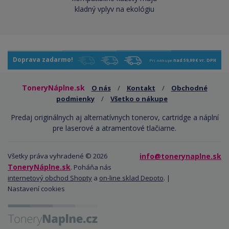
kladný vplyv na ekológiu
Doprava zadarmo!
Pri nákupe
nad 59,99 € vr. DPH
ToneryNáplne.sk
O nás
/
Kontakt
/
Obchodné
podmienky
/
Všetko o nákupe
Predaj originálnych aj alternatívnych tonerov, cartridge a náplní
pre laserové a atramentové tlačiarne.
Všetky práva vyhradené © 2026
info@tonerynaplne.sk
ToneryNáplne.sk
. Poháňa nás
internetový obchod Shopty
a
on-line sklad Depoto
. |
Nastavení cookies