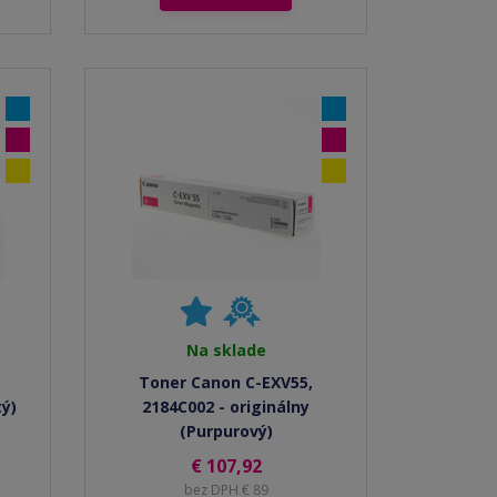
Na sklade
Toner Canon C-EXV55,
tý)
2184C002 - originálny
(Purpurový)
€ 107,92
bez DPH € 89