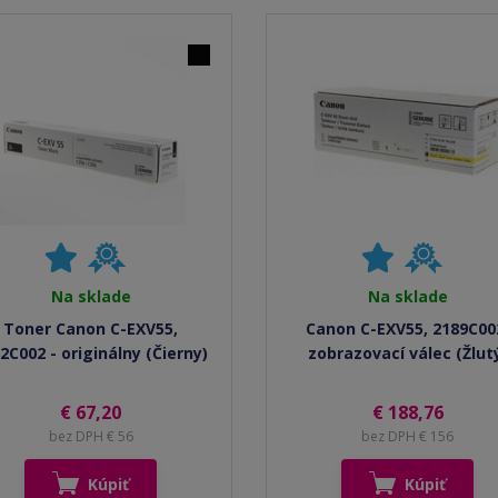
Na sklade
Na sklade
Toner Canon C-EXV55,
Canon C-EXV55, 2189C00
2C002 - originálny (Čierny)
zobrazovací válec (Žlut
€ 67,20
€ 188,76
bez DPH € 56
bez DPH € 156
Kúpiť
Kúpiť