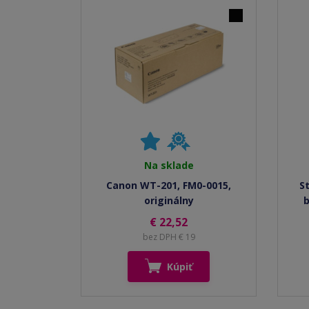
Na sklade
Canon WT-201, FM0-0015,
S
originálny
b
€ 22,52
bez DPH € 19
Kúpiť