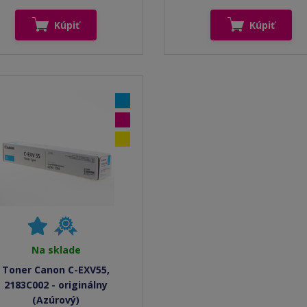
Kúpiť
Kúpiť
Na sklade
Toner Canon C-EXV55,
2183C002 - originálny
(Azúrový)