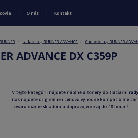
covia
O nás
Kontakt
eRUNNER
rada imageRUNNER ADVANCE
Canon imageRUNNER ADVA
ER ADVANCE DX C359P
V tejto kategórii nájdete náplne a tonery do tlačiarní
rad
nás nájdete originálne i cenovo výhodné kompatibilné ca
tovaru máme skladom a dopravujeme aj do 48 hodín!