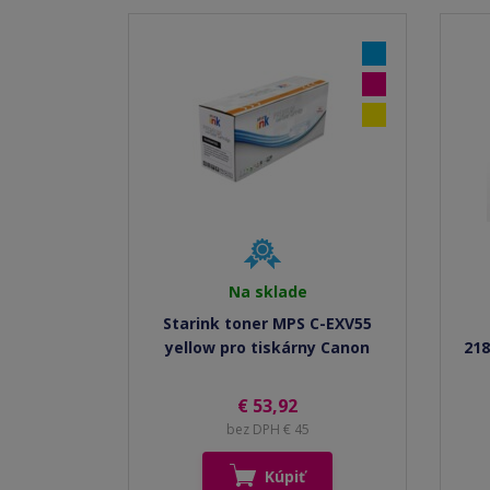
Na sklade
Starink toner MPS C-EXV55
yellow pro tiskárny Canon
218
€ 53,92
bez DPH € 45
Kúpiť