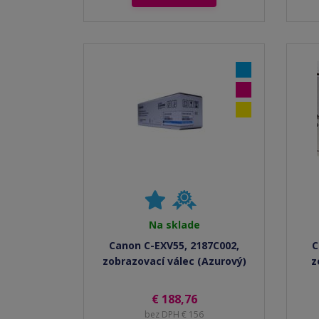
Na sklade
Canon C-EXV55, 2187C002,
C
zobrazovací válec (Azurový)
z
€ 188,76
bez DPH € 156