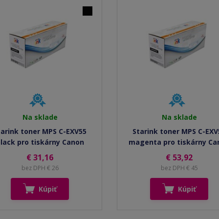
Na sklade
Na sklade
tarink toner MPS C-EXV55
Starink toner MPS C-EXV
lack pro tiskárny Canon
magenta pro tiskárny Ca
€ 31,16
€ 53,92
bez DPH € 26
bez DPH € 45
Kúpiť
Kúpiť