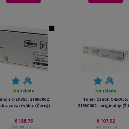
Na sklade
Na sklade
anon C-EXV55, 2186C002,
Toner Canon C-EXV55,
obrazovací válec (Černý)
2185C002 - originálny (Žl
€ 188,76
€ 107,92
bez DPH € 156
bez DPH € 89