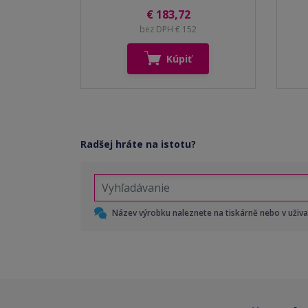
€ 183,72
bez DPH € 152
Kúpiť
Radšej hráte na istotu?
Název výrobku naleznete na tiskárně nebo v uživ