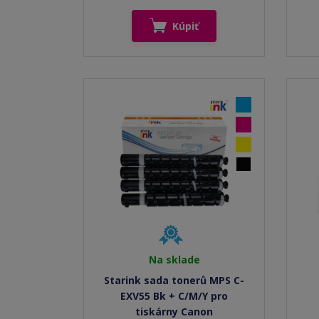
Kúpiť
Na sklade
Starink sada tonerů MPS C-
EXV55 Bk + C/M/Y pro
tiskárny Canon