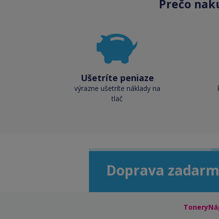
Prečo nak
Ušetríte peniaze
výrazne ušetríte náklady na
tlač
Doprava zadarm
ToneryNá