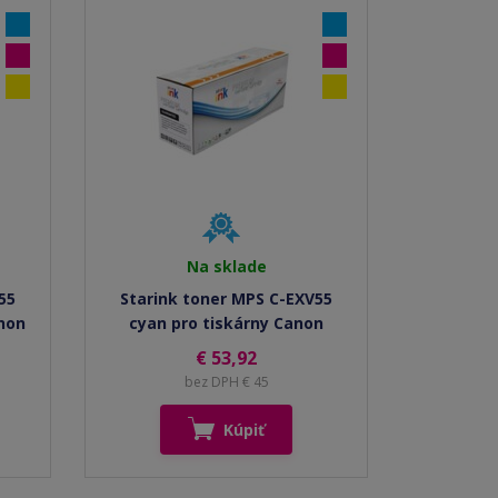
Na sklade
55
Starink toner MPS C-EXV55
non
cyan pro tiskárny Canon
€ 53,92
bez DPH € 45
Kúpiť