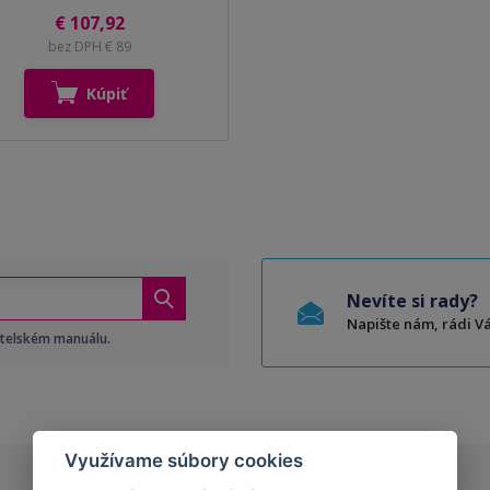
€ 107,92
bez DPH € 89
Kúpiť
Nevíte si rady?
Napište nám, rádi 
atelském manuálu.
Využívame súbory cookies