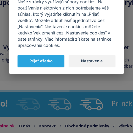
upovať
kompatibilné kazety
na Tonery
Naše stránky využívajú súbory cookies. Na
používanie niektorých z nich potrebujeme váš
súhlas, ktorý vyjadríte kliknutím na „Prijať
všetko“. Môžete odsúhlasiť aj jednotlivo cez
„Nastavenia“. Nastavenie cookies môžete
kedykoľvek zmeniť cez „Nastavenie cookies“ v
päte stránky. Viac informácií získate na stránke
Spracovanie cookies
.
Vysoká kvalita
Skladom takmer
všetko
kvalita je porovnateľná s
originálnymi náplňami
cez 50 000 skladových
Prijať všetko
Nastavenia
zásob pre okamžitý odber
o!
Pri ná
plne.sk
O nás
/
Kontakt
/
Obchodné podmienky
/
Všetko