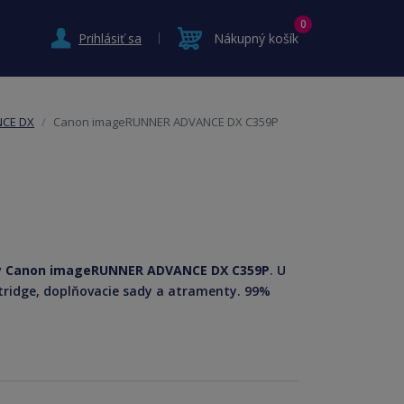
0
Prihlásiť sa
Nákupný košík
NCE DX
Canon imageRUNNER ADVANCE DX C359P
y Canon imageRUNNER ADVANCE DX C359P
. U
rtridge, doplňovacie sady a atramenty. 99%