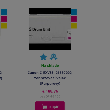
Na sklade
2,
Canon C-EXV55, 2188C002,
ý)
zobrazovací válec
(Purpurový)
€ 188,76
bez DPH € 156
Kúpiť