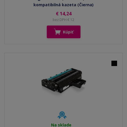
kompatibilná kazeta (Čierna)
€ 14,24
bez DPH € 12
Kúpiť
Na sklade