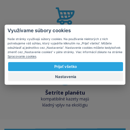
Využívame súbory cookies
Skladom takmer
všetko
Naše stránky využívajú súbory cookies. Na používanie niektorých z nich
potrebujeme váš súhlas, ktorý vyjadríte kliknutím na „Prijať všetko“. Môžete
cez 50 000 skladových
odsúhlasiť aj jednotlivo cez „Nastavenia“. Nastavenie cookies môžete kedykoľvek
zásob pre okamžitý odber
zmeniť cez „Nastavenie cookies“ v päte stránky. Viac informácií získate na stránke
Spracovanie cookies
.
Prijať všetko
Nastavenia
Šetríte planétu
kompatibilné kazety majú
kladný vplyv na ekológiu