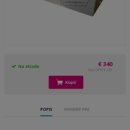
€ 340
Na sklade
bez DPH € 281
Kúpiť
POPIS
VHODNÝ PRE