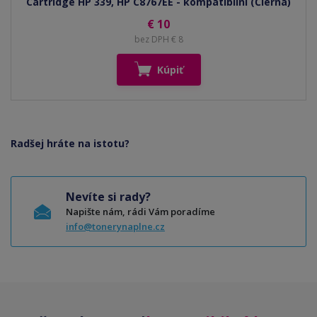
Cartridge HP 339, HP C8767EE - kompatibilní (Čierna)
€ 10
bez DPH € 8
Kúpiť
Radšej hráte na istotu?
Nevíte si rady?
Napište nám, rádi Vám poradíme
info@tonerynaplne.cz