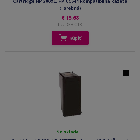
Cartridge HP 300XL, HP CC644 kompatibilná kazeta
(Farebná)
€ 15,68
bez DPH € 13
Kúpiť
Na sklade