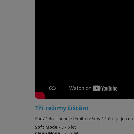
Tři režimy čištění
Kartáček disponuje těmito režimy čištění, je jen na 
Soft Mode
- 3 - 6 let
Clean Mode
- 7 - 9 let