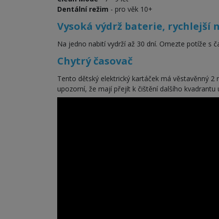
Dentální režim
- pro věk 10+
Vysoká výdrž baterie, rychlejší 
Na jedno nabití vydrží až 30 dní. Omezte potíže s 
Chytrý časovač
Tento dětský elektrický kartáček má věstavěnný 2
upozorní, že mají přejít k čištění dalšího kvadrantu 