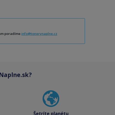
Vám poradíme
info@tonerynaplne.cz
Naplne.sk?
Šetríte planétu