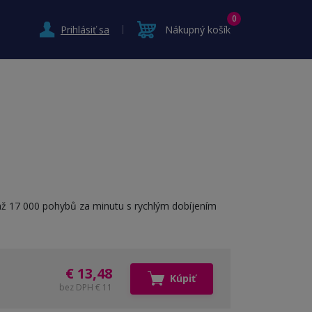
0
Prihlásiť sa
Nákupný košík
až 17 000 pohybů za minutu s rychlým dobíjením
€ 13,48
Kúpiť
bez DPH € 11