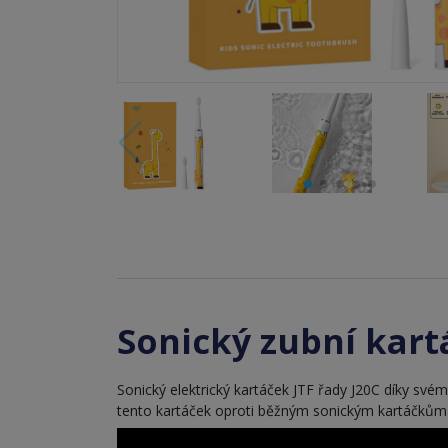
Sonický zubní kart
Sonický elektrický kartáček JTF řady J20C díky sv
tento kartáček oproti běžným sonickým kartáčkům r