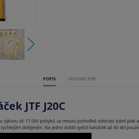
POPIS
VHODNÝ PRE
áček JTF J20C
ému výkonu až 17 000 pohybů za minutu pohodlně odstraní zubní plak a
ychlejším dobíjením. Na jedno dobití vydrží kartáček až 60 dní použí