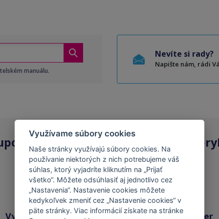
Nevíte si rady?
Napište nám, rádi 
atelském manuálu.
Využívame súbory cookies
upovať
kompatibilné kazety
na Tonery
Naše stránky využívajú súbory cookies. Na
používanie niektorých z nich potrebujeme váš
súhlas, ktorý vyjadríte kliknutím na „Prijať
všetko“. Môžete odsúhlasiť aj jednotlivo cez
„Nastavenia“. Nastavenie cookies môžete
kedykoľvek zmeniť cez „Nastavenie cookies“ v
päte stránky. Viac informácií získate na stránke
Vysoká kvalita
Skladom takmer