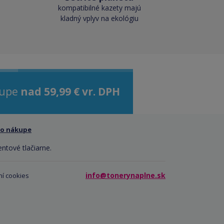
kompatibilné kazety majú
kladný vplyv na ekológiu
kupe
nad 59,99 € vr. DPH
 o nákupe
entové tlačiarne.
info@tonerynaplne.sk
í cookies