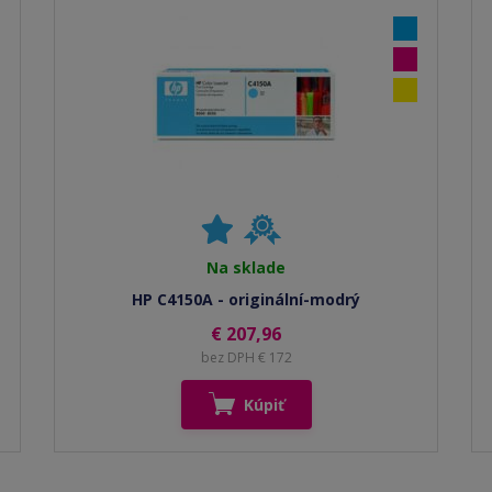
Na sklade
HP C4150A - originální-modrý
€ 207,96
bez DPH € 172
Kúpiť