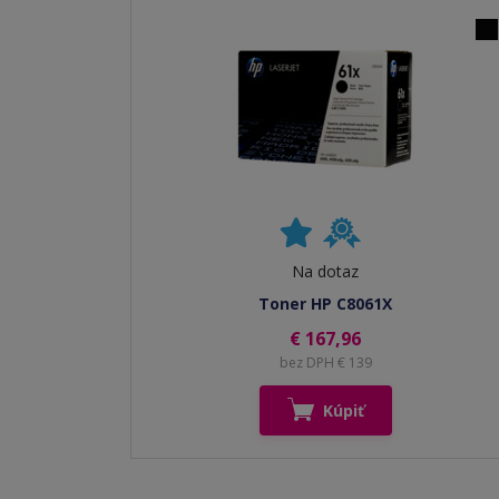
Na dotaz
Toner HP C8061X
€ 167,96
bez DPH € 139
Kúpiť