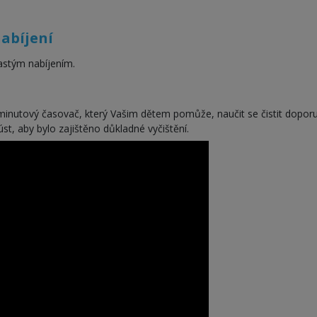
nabíjení
častým nabíjením.
 minutový časovač, který Vašim dětem pomůže, naučit se čistit dopor
úst, aby bylo zajištěno důkladné vyčištění.