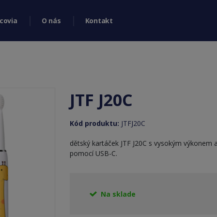
covia
O nás
Kontakt
JTF J20C
Kód produktu:
JTFJ20C
dětský kartáček JTF J20C s vysokým výkonem 
pomocí USB-C.
Na sklade