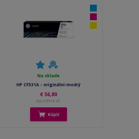
Na sklade
HP CF531A - originální-modrý
€ 56,80
bez DPH € 47
Kúpiť