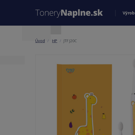
Výrob
Úvod
HP
JTF J20C