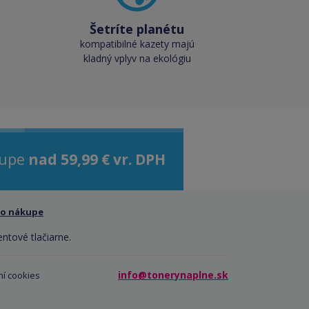
Šetríte planétu
kompatibilné kazety majú
kladný vplyv na ekológiu
kupe
nad 59,99 € vr. DPH
 o nákupe
entové tlačiarne.
info@tonerynaplne.sk
í cookies