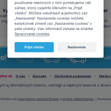
používanie niektorých z nich potrebujeme váš
súhlas, ktorý vyjadríte kliknutím na „Prijať
Vysoká kvalita
Skladom takmer
všetko“. Môžete odsúhlasiť aj jednotlivo cez
všetko
kvalita je porovnateľná s
„Nastavenia“. Nastavenie cookies môžete
originálnymi náplňami
cez 50 000 skladových
kedykoľvek zmeniť cez „Nastavenie cookies“ v
zásob pre okamžitý odber
päte stránky. Viac informácií získate na stránke
Spracovanie cookies
.
Prijať všetko
Nastavenia
o!
Pri ná
plne.sk
O nás
/
Kontakt
/
Obchodné podmienky
/
Všetko
ych aj alternatívnych tonerov, cartridge a náplní pre laserové a atram
 Poháňa nás
internetový obchod Shopty
a
on-line sklad Depoto
. |
Nastaven