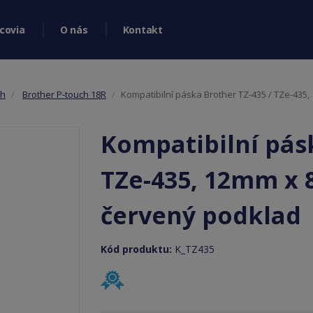
covia
O nás
Kontakt
ch
Brother P-touch 18R
Kompatibilní páska Brother TZ-435 / TZe-435, 
Kompatibilní pásk
TZe-435, 12mm x 8
červený podklad
Kód produktu:
K_TZ435