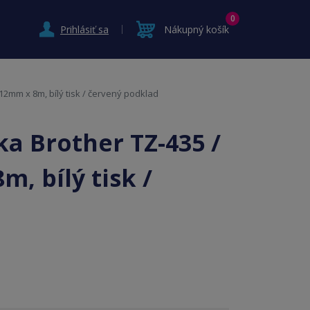
0
Prihlásiť sa
Nákupný košík
12mm x 8m, bílý tisk / červený podklad
a Brother TZ-435 /
m, bílý tisk /