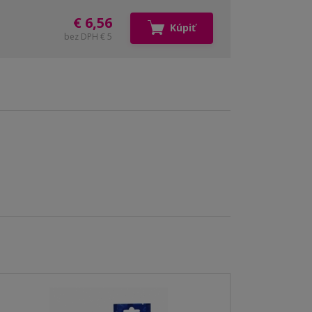
€ 6,56
Kúpiť
bez DPH € 5