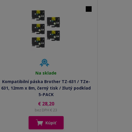
Na sklade
Kompatibilní páska Brother TZ-631 / TZe-
631, 12mm x 8m, černý tisk / žlutý podklad
5-PACK
€ 28,20
bez DPH € 23
Kúpiť