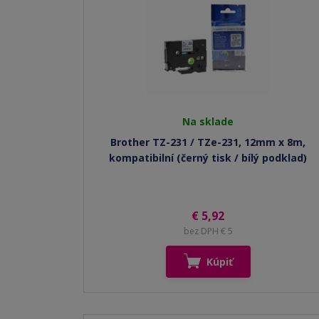
Na sklade
Brother TZ-231 / TZe-231, 12mm x 8m,
kompatibilní (černý tisk / bílý podklad)
€ 5,92
bez DPH € 5
Kúpiť