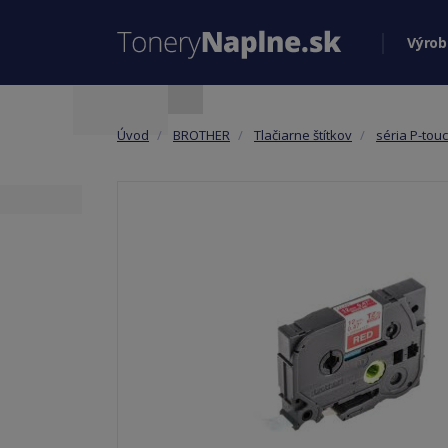
Výrob
Úvod
BROTHER
Tlačiarne štítkov
séria P-tou