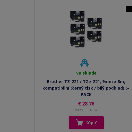
Na sklade
Brother TZ-221 / TZe-221, 9mm x 8m,
kompatibilní (černý tisk / bílý podklad) 5-
PACK
€ 28,76
bez DPH € 24
Kúpiť