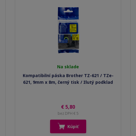
Na sklade
Kompatibilní páska Brother TZ-621 / TZe-
621, 9mm x 8m, černý tisk / žlutý podklad
€ 5,80
bez DPH € 5
Kúpiť