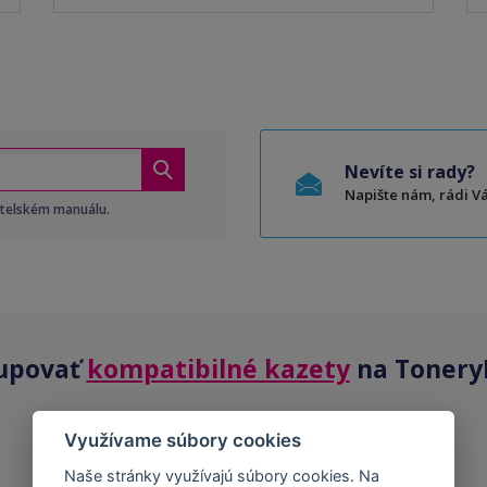
Nevíte si rady?
Napište nám, rádi 
atelském manuálu.
upovať
kompatibilné kazety
na Tonery
Využívame súbory cookies
Naše stránky využívajú súbory cookies. Na