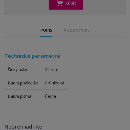
Kúpiť
POPIS
VHODNÝ PRE
Technické parametre
Šíře pásky:
24 mm
Barva podkladu:
Průhledná
Barva písma:
Černá
Neprehliadnite