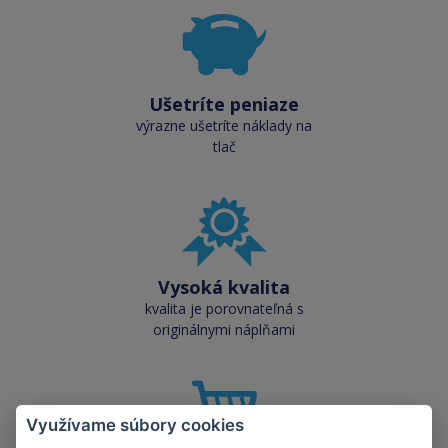
Ušetríte peniaze
výrazne ušetríte náklady na
tlač
Vysoká kvalita
kvalita je porovnateľná s
originálnymi náplňami
Využívame súbory cookies