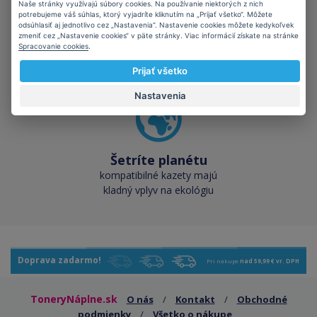
Naše stránky využívajú súbory cookies. Na používanie niektorých z nich
Skladom takmer
potrebujeme váš súhlas, ktorý vyjadríte kliknutím na „Prijať všetko“. Môžete
odsúhlasiť aj jednotlivo cez „Nastavenia“. Nastavenie cookies môžete kedykoľvek
všetko
zmeniť cez „Nastavenie cookies“ v päte stránky. Viac informácií získate na stránke
cez 50 000 skladových
Spracovanie cookies
.
zásob pre okamžitý odber
Prijať všetko
Nastavenia
Šetríte planétu
kompatibilné kazety majú
kladný vplyv na ekológiu
Doprava zadarmo!
Pri nákupe
nad 59,99 € vr. DPH
ToneryNáplne.sk
O nás
/
Kontakt
/
Obchodné
podmienky
/
Všetko o nákupe