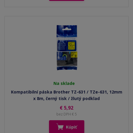
Na sklade
Kompatibilní páska Brother TZ-631 / TZe-631, 12mm
x 8m, černý tisk / žlutý podklad
€ 5,92
bez DPH € 5
Kúpiť