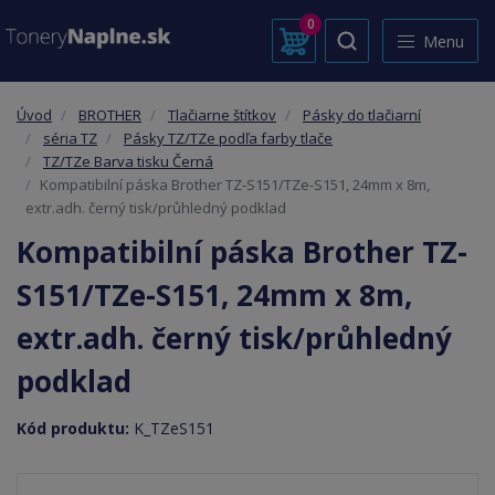
0
Menu
Úvod
BROTHER
Tlačiarne štítkov
Pásky do tlačiarní
séria TZ
Pásky TZ/TZe podľa farby tlače
TZ/TZe Barva tisku Černá
Kompatibilní páska Brother TZ-S151/TZe-S151, 24mm x 8m,
extr.adh. černý tisk/průhledný podklad
Kompatibilní páska Brother TZ-
S151/TZe-S151, 24mm x 8m,
extr.adh. černý tisk/průhledný
podklad
Kód produktu:
K_TZeS151