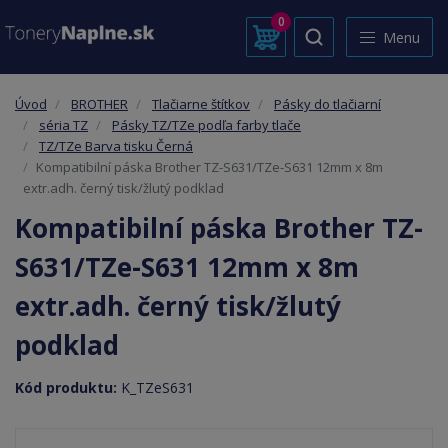
0
Menu
Úvod
BROTHER
Tlačiarne štítkov
Pásky do tlačiarní
séria TZ
Pásky TZ/TZe podľa farby tlače
TZ/TZe Barva tisku Černá
Kompatibilní páska Brother TZ-S631/TZe-S631 12mm x 8m
extr.adh. černý tisk/žlutý podklad
Kompatibilní páska Brother TZ-
S631/TZe-S631 12mm x 8m
extr.adh. černý tisk/žlutý
podklad
Kód produktu:
K_TZeS631