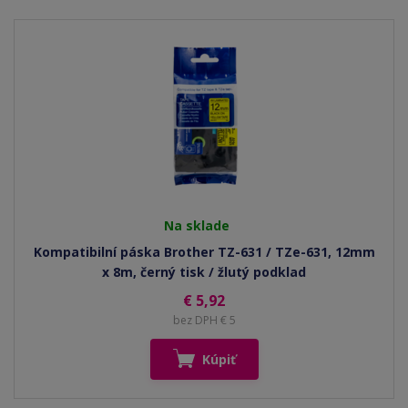
Na sklade
Kompatibilní páska Brother TZ-631 / TZe-631, 12mm
x 8m, černý tisk / žlutý podklad
€ 5,92
bez DPH € 5
Kúpiť