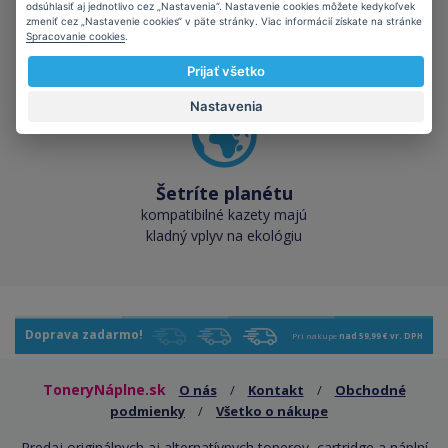
všetko
odsúhlasiť aj jednotlivo cez „Nastavenia“. Nastavenie cookies môžete kedykoľvek
zmeniť cez „Nastavenie cookies“ v päte stránky. Viac informácií získate na stránke
cez 50 000 skladových
Spracovanie cookies
.
zásob pre okamžitý odber
Prijať všetko
Nastavenia
Šetríte planétu
kompatibilné kazety majú
kladný vplyv na ekológiu
Doprava zadarmo!
Pri nákupe
nad 59,99 € vr. DPH
ToneryNáplne.sk
O nás
/
Kontakt
/
Obchodné
podmienky
/
Všetko o nákupe
Predaj originálnych aj alternatívnych tonerov, cartridge a náplní