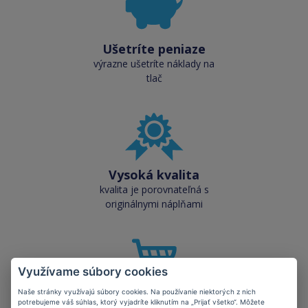
Ušetríte peniaze
výrazne ušetríte náklady na
tlač
Vysoká kvalita
kvalita je porovnateľná s
originálnymi náplňami
Využívame súbory cookies
Naše stránky využívajú súbory cookies. Na používanie niektorých z nich
Skladom takmer
potrebujeme váš súhlas, ktorý vyjadríte kliknutím na „Prijať všetko“. Môžete