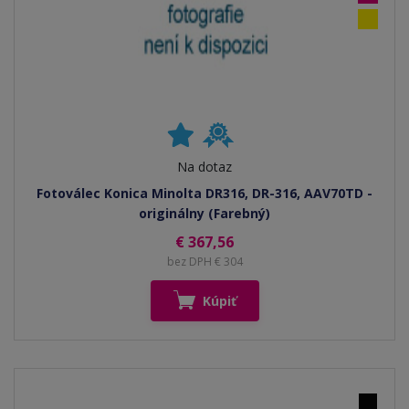
Na dotaz
Fotoválec Konica Minolta DR316, DR-316, AAV70TD -
originálny (Farebný)
€ 367,56
bez DPH € 304
Kúpiť