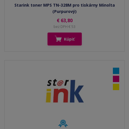
Starink toner MPS TN-328M pro tiskárny Minolta
(Purpurový)
€ 63,80
bez DPH € 53
Kúpiť