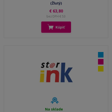
(Žlutý)
€ 63,80
bez DPH € 53
Kúpiť
Na sklade