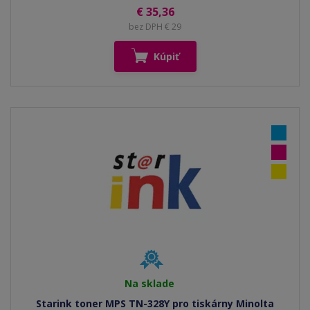
€ 35,36
bez DPH € 29
Kúpiť
Na sklade
Starink toner MPS TN-328Y pro tiskárny Minolta