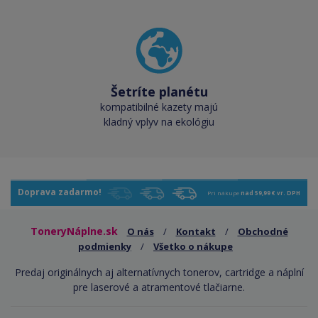
Šetríte planétu
kompatibilné kazety majú
kladný vplyv na ekológiu
Doprava zadarmo!
Pri nákupe
nad 59,99 € vr. DPH
ToneryNáplne.sk
O nás
/
Kontakt
/
Obchodné
podmienky
/
Všetko o nákupe
Predaj originálnych aj alternatívnych tonerov, cartridge a náplní
pre laserové a atramentové tlačiarne.