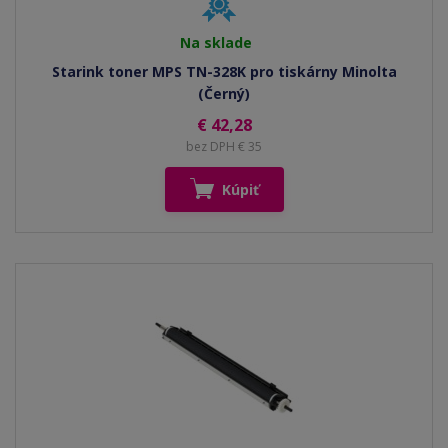
Na sklade
Starink toner MPS TN-328K pro tiskárny Minolta
(Černý)
€ 42,28
bez DPH € 35
Kúpiť