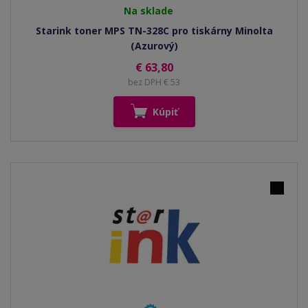
Na sklade
Starink toner MPS TN-328C pro tiskárny Minolta
(Azurový)
€ 63,80
bez DPH € 53
Kúpiť