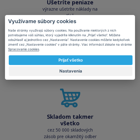
Ušetríte peniaze
výrazne ušetríte náklady na
tlač
Využívame súbory cookies
Naše stránky využívajú súbory cookies. Na používanie niektorých z nich
potrebujeme váš súhlas, ktorý vyjadríte kliknutím na „Prijať všetko“. Môžete
odsúhlasiť aj jednotlivo cez „Nastavenia“. Nastavenie cookies môžete kedykoľvek
zmeniť cez „Nastavenie cookies“ v päte stránky. Viac informácií získate na stránke
Spracovanie cookies
.
Vysoká kvalita
Prijať všetko
kvalita je porovnateľná s
Nastavenia
originálnymi náplňami
Skladom takmer
všetko
cez 50 000 skladových
zásob pre okamžitý odber