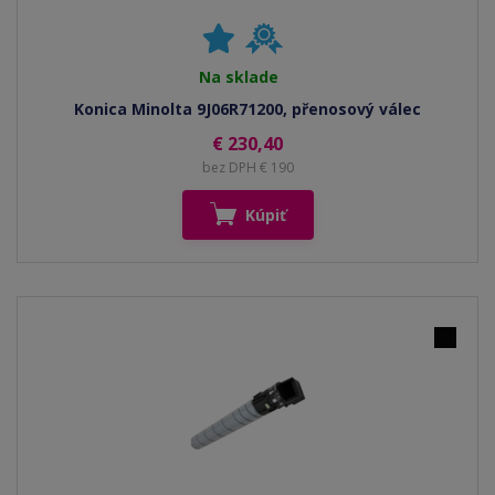
Na sklade
Konica Minolta 9J06R71200, přenosový válec
€ 230,40
bez DPH € 190
Kúpiť