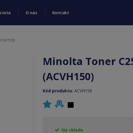
covia
O nás
Kontakt
ACVH150)
Minolta Toner C2
(ACVH150)
Kód produktu:
ACVH150
Na sklade