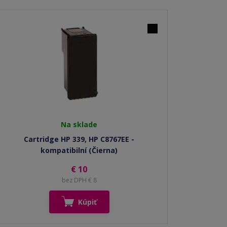
Na sklade
Cartridge HP 339, HP C8767EE -
kompatibilní (Čierna)
€ 10
bez DPH € 8
Kúpiť