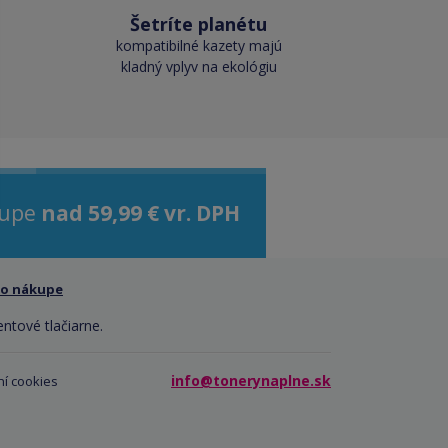
Šetríte planétu
kompatibilné kazety majú
kladný vplyv na ekológiu
kupe
nad 59,99 € vr. DPH
 o nákupe
entové tlačiarne.
info@tonerynaplne.sk
í cookies