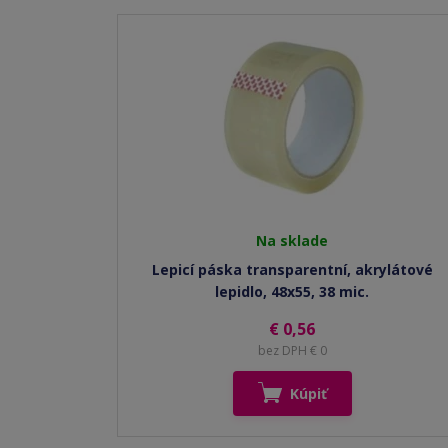
Na sklade
Lepicí páska transparentní, akrylátové
lepidlo, 48x55, 38 mic.
€ 0,56
bez DPH € 0
Kúpiť