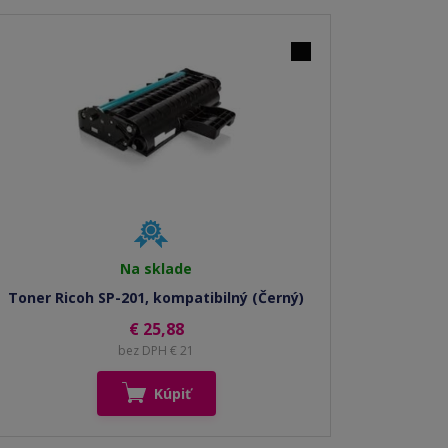
Na sklade
Toner Ricoh SP-201, kompatibilný (Černý)
€ 25,88
bez DPH € 21
Kúpiť