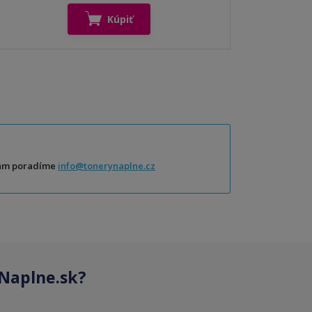
Kúpiť
Vám poradíme
info@tonerynaplne.cz
Naplne.sk?