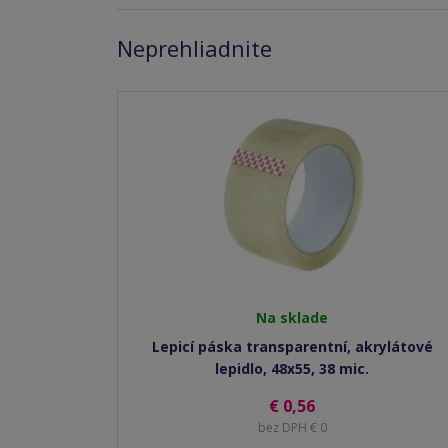
Neprehliadnite
Na sklade
Lepicí páska transparentní, akrylátové
lepidlo, 48x55, 38 mic.
€ 0,56
bez DPH € 0