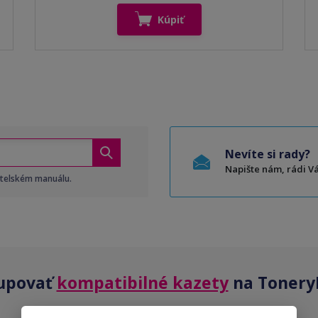
Kúpiť
Nevíte si rady?
Napište nám, rádi 
atelském manuálu.
upovať
kompatibilné kazety
na Tonery