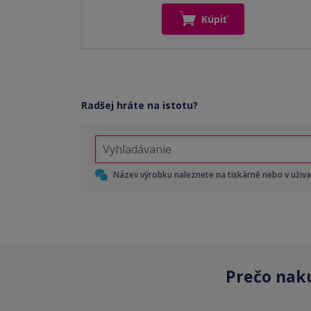
Kúpiť
Radšej hráte na istotu?
Název výrobku naleznete na tiskárně nebo v uživ
Prečo nak