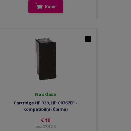
Kúpiť
Na sklade
Cartridge HP 339, HP C8767EE -
kompatibilní (Čierna)
€ 10
bez DPH € 8