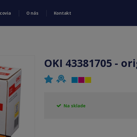
covia
O nás
Kontakt
OKI 43381705 - ori
Na sklade