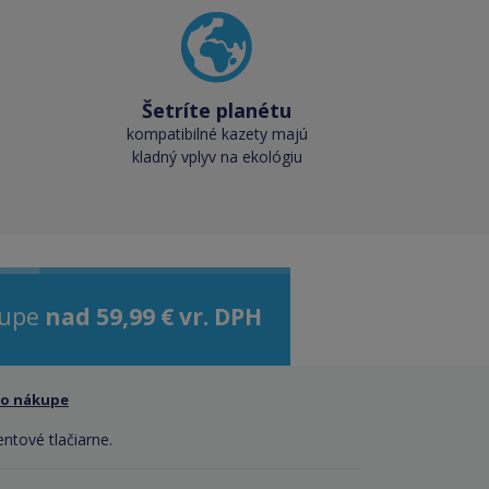
Šetríte planétu
kompatibilné kazety majú
kladný vplyv na ekológiu
kupe
nad 59,99 € vr. DPH
 o nákupe
entové tlačiarne.