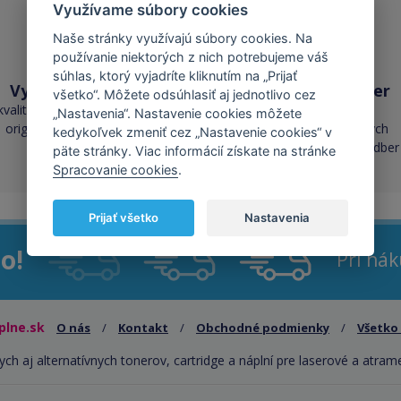
Využívame súbory cookies
Naše stránky využívajú súbory cookies. Na
používanie niektorých z nich potrebujeme váš
súhlas, ktorý vyjadríte kliknutím na „Prijať
Vysoká kvalita
Skladom takmer
všetko“. Môžete odsúhlasiť aj jednotlivo cez
všetko
kvalita je porovnateľná s
„Nastavenia“. Nastavenie cookies môžete
originálnymi náplňami
cez 50 000 skladových
kedykoľvek zmeniť cez „Nastavenie cookies“ v
zásob pre okamžitý odber
päte stránky. Viac informácií získate na stránke
Spracovanie cookies
.
Prijať všetko
Nastavenia
o!
Pri ná
plne.sk
O nás
/
Kontakt
/
Obchodné podmienky
/
Všetko
ych aj alternatívnych tonerov, cartridge a náplní pre laserové a atram