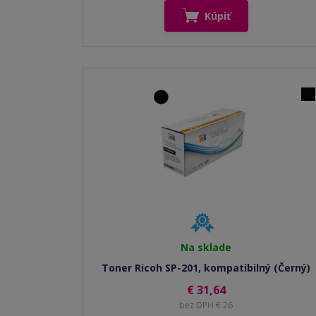
Kúpiť
Na sklade
Toner Ricoh SP-201, kompatibilný (Černý)
€ 31,64
bez DPH € 26