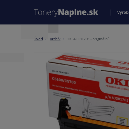
Výrob
Úvod
Archív
OKI 43381705 - originální