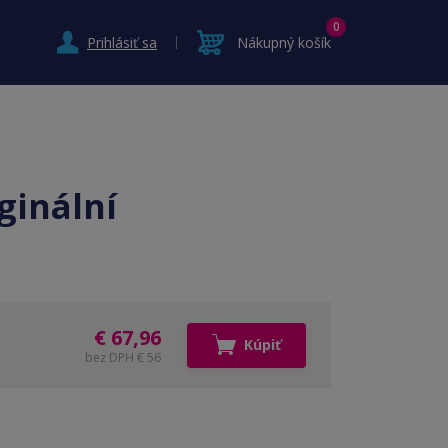
0
Prihlásiť sa
Nákupný košík
ginální
€ 67,96
Kúpiť
bez DPH € 56