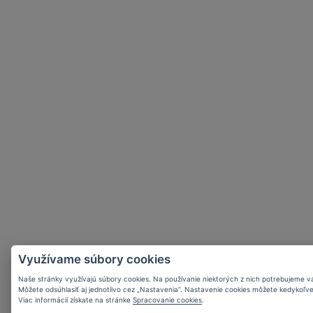
Využívame súbory cookies
Naše stránky využívajú súbory cookies. Na používanie niektorých z nich potrebujeme váš s
Môžete odsúhlasiť aj jednotlivo cez „Nastavenia“. Nastavenie cookies môžete kedykoľve
Viac informácií získate na stránke
Spracovanie cookies
.