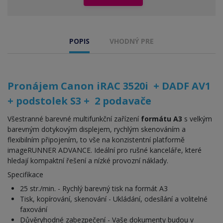
POPIS
VHODNÝ PRE
Pronájem Canon iRAC 3520i
+ DADF AV1
+ podstolek S3 + 2 podavače
Všestranné barevné multifunkční zařízení
formátu A3
s velkým
barevným dotykovým displejem, rychlým skenováním a
flexibilním připojením, to vše na konzistentní platformě
imageRUNNER ADVANCE. Ideální pro rušné kanceláře, které
hledají kompaktní řešení a nízké provozní náklady.
Specifikace
25 str./min. - Rychlý barevný tisk na formát A3
Tisk, kopírování, skenování - Ukládání, odesílání a volitelné
faxování
Důvěryhodné zabezpečení - Vaše dokumenty budou v