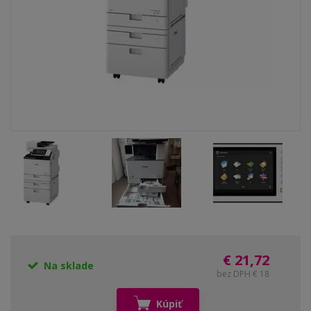
€ 21,72
Na sklade
bez DPH € 18
Kúpiť