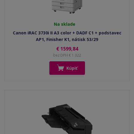
Na sklade
Canon iRAC 3730i II A3 color + DADF C1 + podstavec
AP1, Finisher K1, nátisk 53/29
€ 1599,84
bez DPH € 1 322
Kúpiť