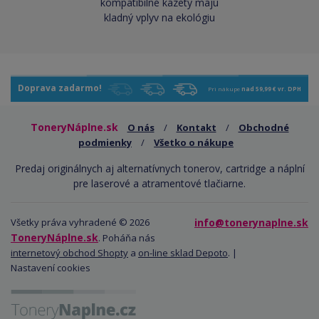
kompatibilné kazety majú
kladný vplyv na ekológiu
Doprava zadarmo!
Pri nákupe
nad 59,99 € vr. DPH
ToneryNáplne.sk
O nás
/
Kontakt
/
Obchodné
podmienky
/
Všetko o nákupe
Predaj originálnych aj alternatívnych tonerov, cartridge a náplní
pre laserové a atramentové tlačiarne.
Všetky práva vyhradené © 2026
info@tonerynaplne.sk
ToneryNáplne.sk
. Poháňa nás
internetový obchod Shopty
a
on-line sklad Depoto
. |
Nastavení cookies