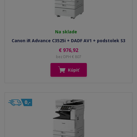
Na sklade
Canon iR Advance C3525i + DADF AV1 + podstolek S3
€ 976,92
bez DPH € 807
Kúpiť