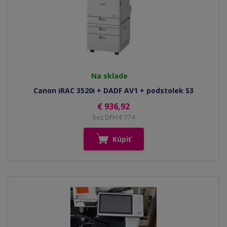
Na sklade
Canon iRAC 3520i + DADF AV1 + podstolek S3
€ 936,92
bez DPH € 774
Kúpiť