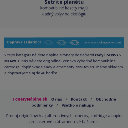
Šetríte planétu
kompatibilné kazety majú
kladný vplyv na ekológiu
Doprava zadarmo!
Pri nákupe
nad 59,99 € vr. DPH
V tejto kategórii nájdete náplne a tonery do tlačiarní
rady i-SENSYS
MF6xx
. U nás nájdete originálne i cenovo výhodné kompatibilné
cartridge, doplňovacie sady a atramenty. 99% tovaru máme skladom
a dopravujeme aj do 48 hodín!
ToneryNáplne.sk
O nás
/
Kontakt
/
Obchodné
podmienky
/
Všetko o nákupe
Predaj originálnych aj alternatívnych tonerov, cartridge a náplní
pre laserové a atramentové tlačiarne.