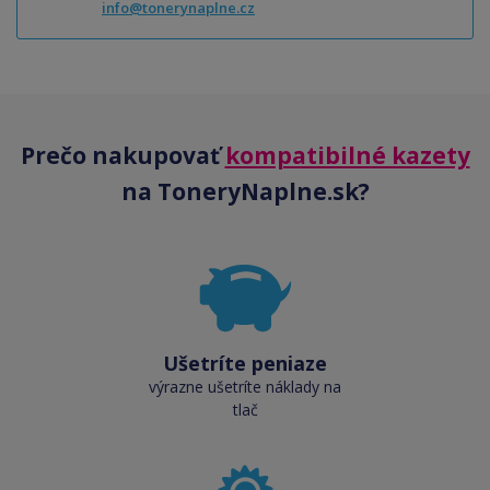
info@tonerynaplne.cz
Prečo nakupovať
kompatibilné kazety
na ToneryNaplne.sk?
Ušetríte peniaze
výrazne ušetríte náklady na
tlač