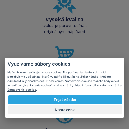
Vysoká kvalita
kvalita je porovnateľná s
originálnymi náplňami
Využívame súbory cookies
Skladom takmer
Naše stránky využívajú súbory cookies. Na používanie niektorých z nich
všetko
potrebujeme váš súhlas, ktorý vyjadríte kliknutím na „Prijať všetko“. Môžete
odsúhlasiť aj jednotlivo cez „Nastavenia“. Nastavenie cookies môžete kedykoľvek
cez 50 000 skladových
zmeniť cez „Nastavenie cookies“ v päte stránky. Viac informácií získate na stránke
zásob pre okamžitý odber
Spracovanie cookies
.
Prijať všetko
Nastavenia