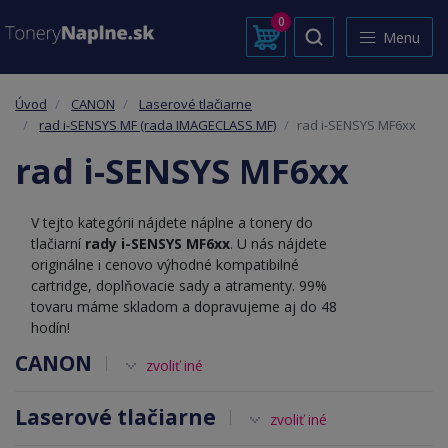
0
Menu
Úvod
CANON
Laserové tlačiarne
rad i-SENSYS MF (rada IMAGECLASS MF)
rad i-SENSYS MF6xx
rad i-SENSYS MF6xx
V tejto kategórii nájdete náplne a tonery do
tlačiarní
rady i-SENSYS MF6xx
. U nás nájdete
originálne i cenovo výhodné kompatibilné
cartridge, doplňovacie sady a atramenty. 99%
tovaru máme skladom a dopravujeme aj do 48
hodín!
CANON
zvoliť iné
Laserové tlačiarne
zvoliť iné