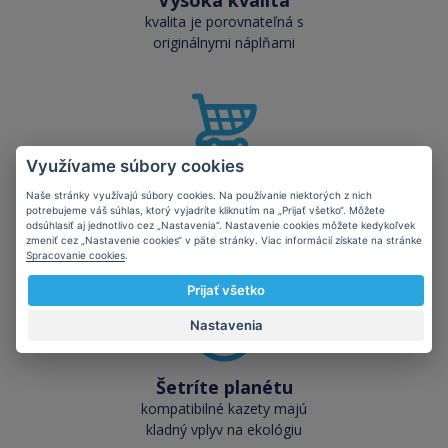
Vysoká kvalita
kvalita je porovnateľná s
originálnymi náplňami
Využívame súbory cookies
Skladom takmer
Naše stránky využívajú súbory cookies. Na používanie niektorých z nich
všetko
potrebujeme váš súhlas, ktorý vyjadríte kliknutím na „Prijať všetko“. Môžete
cez 50 000 skladových
odsúhlasiť aj jednotlivo cez „Nastavenia“. Nastavenie cookies môžete kedykoľvek
zmeniť cez „Nastavenie cookies“ v päte stránky. Viac informácií získate na stránke
zásob pre okamžitý odber
Spracovanie cookies
.
Prijať všetko
Nastavenia
Šetríte planétu
kompatibilné kazety majú
kladný vplyv na ekológiu