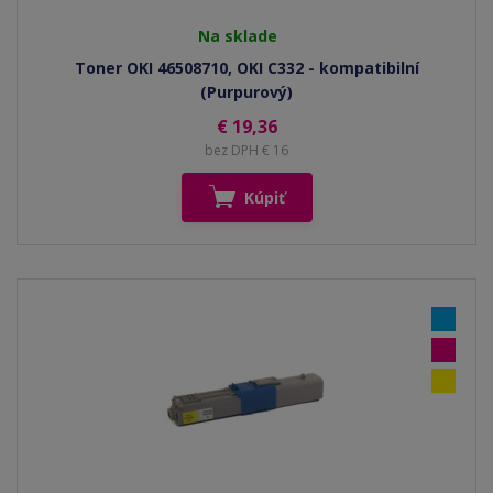
Na sklade
Toner OKI 46508710, OKI C332 - kompatibilní
(Purpurový)
€ 19,36
bez DPH € 16
Kúpiť