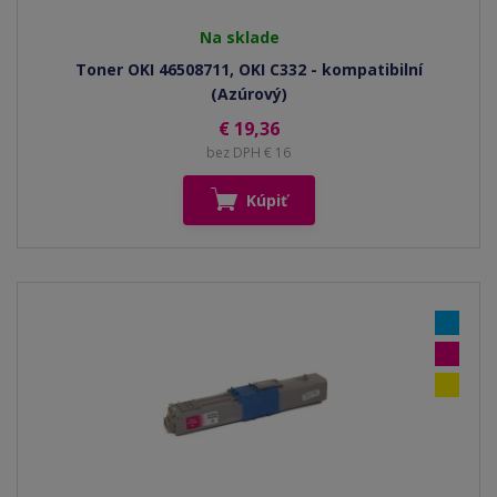
Na sklade
Toner OKI 46508711, OKI C332 - kompatibilní
(Azúrový)
€ 19,36
bez DPH € 16
Kúpiť