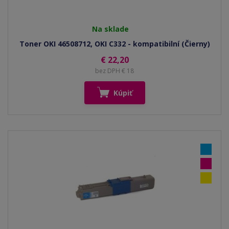
Na sklade
Toner OKI 46508712, OKI C332 - kompatibilní (Čierny)
€ 22,20
bez DPH € 18
Kúpiť