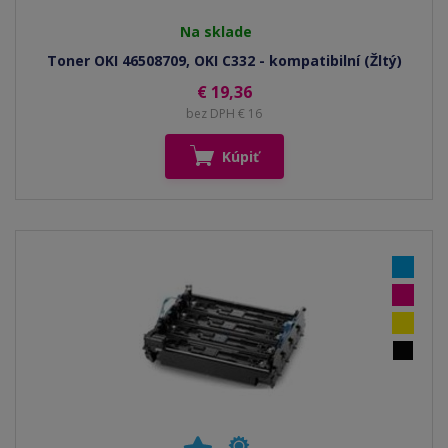
Na sklade
Toner OKI 46508709, OKI C332 - kompatibilní (Žltý)
€ 19,36
bez DPH € 16
Kúpiť