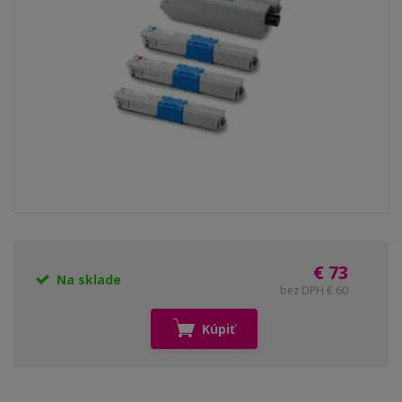
€ 73
Na sklade
bez DPH € 60
Kúpiť