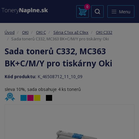
0
Menu
Úvod
OKI
OKI C
Séria C1xx až C9xx
OKI C332
Sada tonerů C332, MC363 BK+C/M/Y pro tiskárny Oki
Sada tonerů C332, MC363
BK+C/M/Y pro tiskárny Oki
Kód produktu:
K_46508712_11_10_09
sleva 10%, sada obsahuje 4 ks tonerů