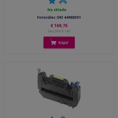
Na sklade
Fotoválec OKI 44968301
€ 169,76
bez DPH € 140
Kúpiť