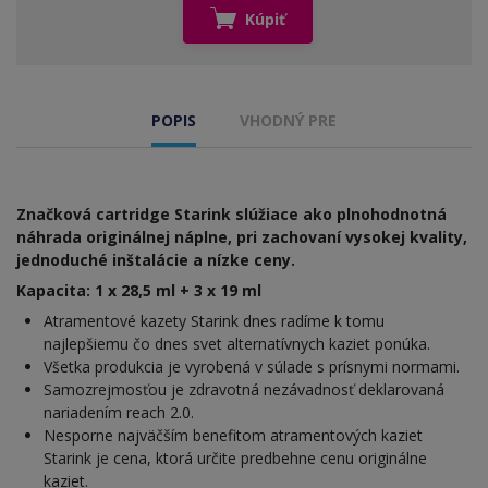
Kúpiť
POPIS
VHODNÝ PRE
Značková cartridge Starink slúžiace ako plnohodnotná
náhrada originálnej náplne, pri zachovaní vysokej kvality,
jednoduché inštalácie a nízke ceny.
Kapacita: 1 x 28,5 ml + 3 x 19 ml
Atramentové kazety Starink dnes radíme k tomu
najlepšiemu čo dnes svet alternatívnych kaziet ponúka.
Všetka produkcia je vyrobená v súlade s prísnymi normami.
Samozrejmosťou je zdravotná nezávadnosť deklarovaná
nariadením reach 2.0.
Nesporne najväčším benefitom atramentových kaziet
Starink je cena, ktorá určite predbehne cenu originálne
kaziet.