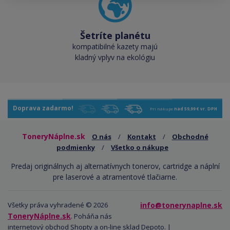
Šetríte planétu
kompatibilné kazety majú
kladný vplyv na ekológiu
Doprava zadarmo!
Pri nákupe
nad 59,99 € vr. DPH
ToneryNáplne.sk
O nás
/
Kontakt
/
Obchodné
podmienky
/
Všetko o nákupe
Predaj originálnych aj alternatívnych tonerov, cartridge a náplní
pre laserové a atramentové tlačiarne.
Všetky práva vyhradené © 2026
info@tonerynaplne.sk
ToneryNáplne.sk
. Poháňa nás
internetový obchod Shopty
a
on-line sklad Depoto
. |