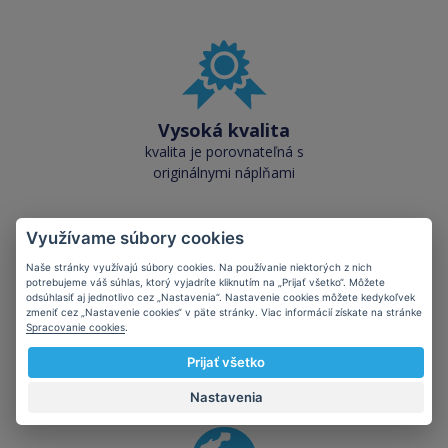
Vysoká kvalita
kvalita je porovnateľná s
originálnymi náplňami
Využívame súbory cookies
Naše stránky využívajú súbory cookies. Na používanie niektorých z nich
potrebujeme váš súhlas, ktorý vyjadríte kliknutím na „Prijať všetko“. Môžete
odsúhlasiť aj jednotlivo cez „Nastavenia“. Nastavenie cookies môžete kedykoľvek
Skladom takmer
zmeniť cez „Nastavenie cookies“ v päte stránky. Viac informácií získate na stránke
Spracovanie cookies
.
všetko
cez 50 000 skladových
Prijať všetko
zásob pre okamžitý odber
Nastavenia