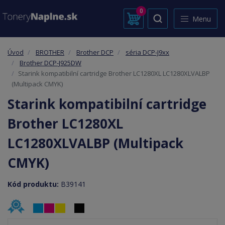
0
Menu
Úvod
BROTHER
Brother DCP
séria DCP-J9xx
Brother DCP-J925DW
Starink kompatibilní cartridge Brother LC1280XL LC1280XLVALBP
(Multipack CMYK)
Starink kompatibilní cartridge
Brother LC1280XL
LC1280XLVALBP (Multipack
CMYK)
Kód produktu:
B39141