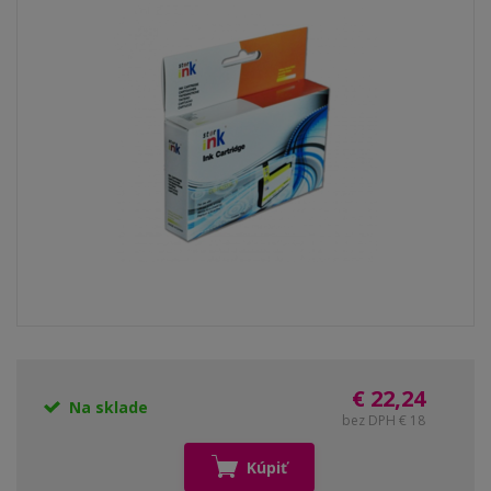
€ 22,24
Na sklade
bez DPH € 18
Kúpiť