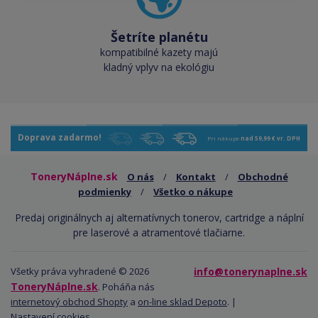
Šetríte planétu
kompatibilné kazety majú
kladný vplyv na ekológiu
Doprava zadarmo!
Pri nákupe
nad 59,99 € vr. DPH
ToneryNáplne.sk
O nás
/
Kontakt
/
Obchodné
podmienky
/
Všetko o nákupe
Predaj originálnych aj alternatívnych tonerov, cartridge a náplní
pre laserové a atramentové tlačiarne.
Všetky práva vyhradené © 2026
info@tonerynaplne.sk
ToneryNáplne.sk
. Poháňa nás
internetový obchod Shopty
a
on-line sklad Depoto
. |
Nastavení cookies