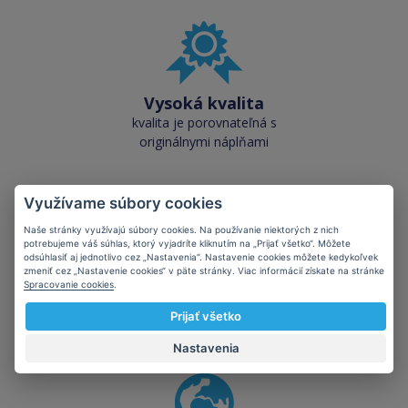
Vysoká kvalita
kvalita je porovnateľná s
originálnymi náplňami
Využívame súbory cookies
Naše stránky využívajú súbory cookies. Na používanie niektorých z nich
potrebujeme váš súhlas, ktorý vyjadríte kliknutím na „Prijať všetko“. Môžete
odsúhlasiť aj jednotlivo cez „Nastavenia“. Nastavenie cookies môžete kedykoľvek
Skladom takmer
zmeniť cez „Nastavenie cookies“ v päte stránky. Viac informácií získate na stránke
všetko
Spracovanie cookies
.
cez 50 000 skladových
Prijať všetko
zásob pre okamžitý odber
Nastavenia