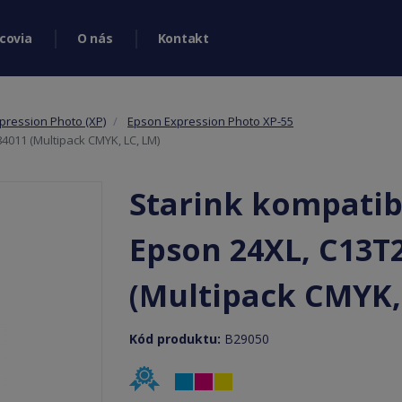
covia
O nás
Kontakt
pression Photo (XP)
Epson Expression Photo XP-55
84011 (Multipack CMYK, LC, LM)
Starink kompatibi
Epson 24XL, C13T
(Multipack CMYK,
Kód produktu:
B29050