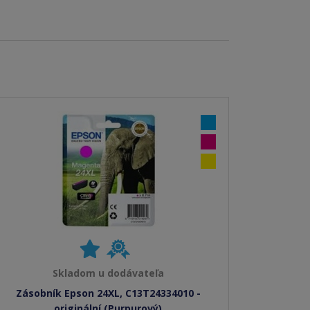
Skladom u dodávateľa
Zásobník Epson 24XL, C13T24334010 -
originální (Purpurový)