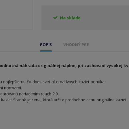
Na sklade
POPIS
VHODNÝ PRE
odnotná náhrada originálnej náplne, pri zachovaní vysokej kva
 najlepšiemu čo dnes svet alternatívnych kaziet ponúka.
ymi normami.
larovaná nariadením reach 2.0.
iet Starink je cena, ktorá určite predbehne cenu originálne kaziet.