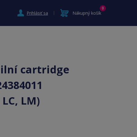
0
Prihlásiť sa
Nákupný košík
lní cartridge
24384011
 LC, LM)