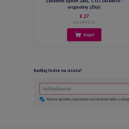
Zásobník Epson 24XL, C13T24344010 -
originálny (Žltý)
€ 27
bez DPH € 22
Kúpiť
Radšej hráte na istotu?
Název výrobku naleznete na tiskárně nebo v uživ