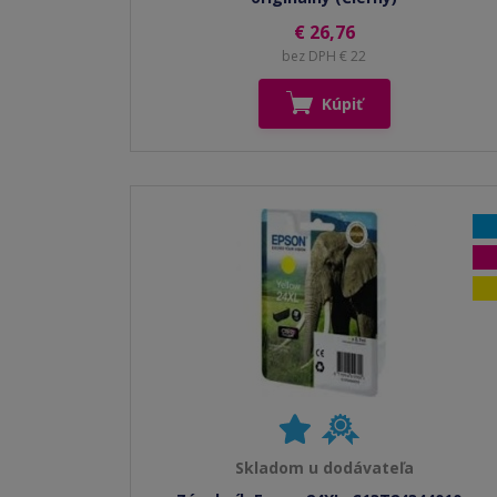
€ 26,76
bez DPH € 22
Kúpiť
Skladom u dodávateľa