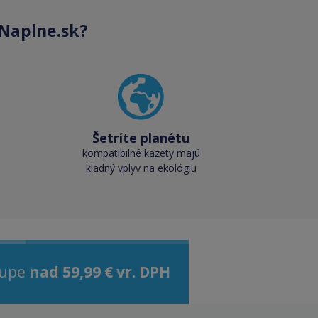
Naplne.sk?
Šetríte planétu
kompatibilné kazety majú
kladný vplyv na ekológiu
kupe
nad 59,99 € vr. DPH