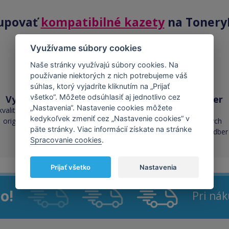
upovať
kompatibilné kazety
na Tonery
Využívame súbory cookies
Naše stránky využívajú súbory cookies. Na
používanie niektorých z nich potrebujeme váš
súhlas, ktorý vyjadríte kliknutím na „Prijať
všetko“. Môžete odsúhlasiť aj jednotlivo cez
Vysoká kvalita
Skladom takmer
„Nastavenia“. Nastavenie cookies môžete
všetko
kvalita je porovnateľná s
kedykoľvek zmeniť cez „Nastavenie cookies“ v
originálnymi náplňami
cez 50 000 skladových
päte stránky. Viac informácií získate na stránke
zásob pre okamžitý odber
Spracovanie cookies
.
Prijať všetko
Nastavenia
o!
Pri ná