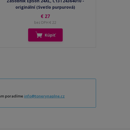
Zásobník Epson 24XL, C13T24364010 -
originální (Svetlo purpurová)
€ 27
bez DPH € 22
Kúpiť
Vám poradíme
info@tonerynaplne.cz