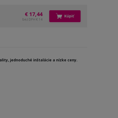
€ 17,44
Kúpiť
bez DPH € 14
lity, jednoduché inštalácie a nízke ceny.