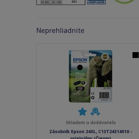
Neprehliadnite
Skladom u dodávateľa
Zásobník Epson 24XL, C13T24314010 -
originálny (Čierny)