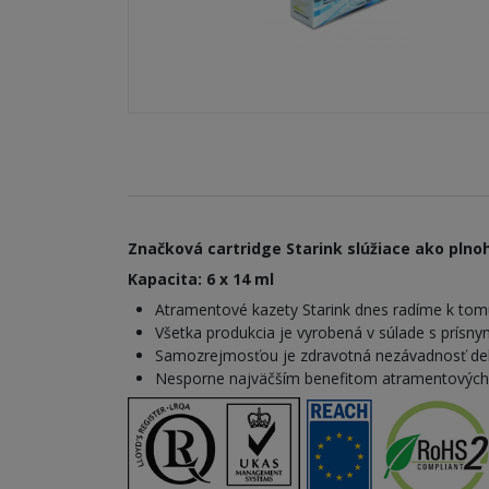
Značková cartridge Starink slúžiace ako plnoh
Kapacita: 6 x 14 ml
Atramentové kazety Starink dnes radíme k tomu
Všetka produkcia je vyrobená v súlade s prísn
Samozrejmosťou je zdravotná nezávadnosť dek
Nesporne najväčším benefitom atramentových kaz