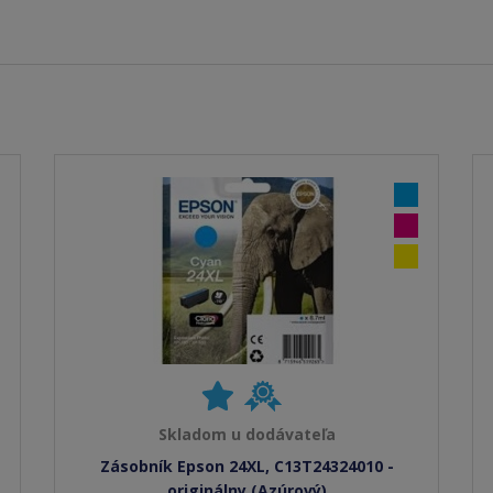
Skladom u dodávateľa
Zásobník Epson 24XL, C13T24324010 -
originálny (Azúrový)