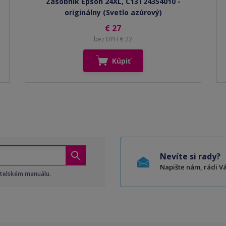
Zásobník Epson 24XL, C13T24354010 -
originálny (Svetlo azúrový)
€ 27
bez DPH € 22
Kúpiť
Nevíte si rady?
Napište nám, rádi 
atelském manuálu.