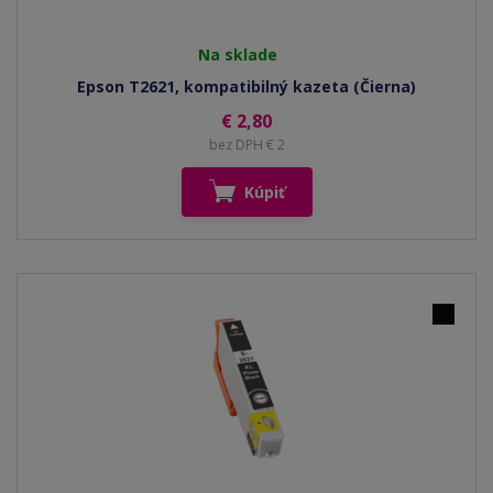
Na sklade
Epson T2621, kompatibilný kazeta (Čierna)
€ 2,80
bez DPH € 2
Kúpiť