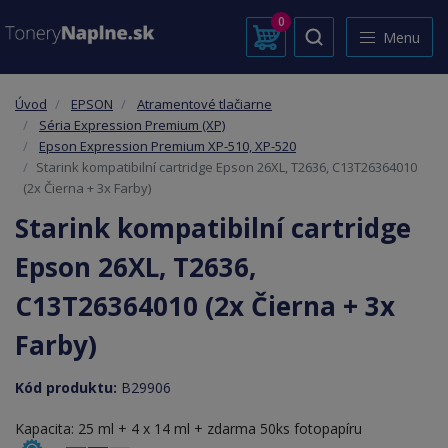
0
Menu
Úvod
EPSON
Atramentové tlačiarne
Séria Expression Premium (XP)
Epson Expression Premium XP-510, XP-520
Starink kompatibilní cartridge Epson 26XL, T2636, C13T26364010
(2x Čierna + 3x Farby)
Starink kompatibilní cartridge
Epson 26XL, T2636,
C13T26364010 (2x Čierna + 3x
Farby)
Kód produktu:
B29906
Kapacita: 25 ml + 4 x 14 ml + zdarma 50ks fotopapíru