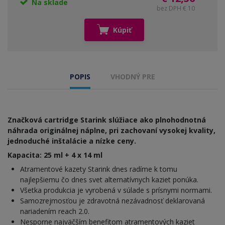
Na sklade
bez DPH € 10
Kúpiť
POPIS
VHODNÝ PRE
Značková cartridge Starink slúžiace ako plnohodnotná
náhrada originálnej náplne, pri zachovaní vysokej kvality,
jednoduché inštalácie a nízke ceny.
Kapacita: 25 ml + 4 x 14 ml
Atramentové kazety Starink dnes radíme k tomu
najlepšiemu čo dnes svet alternatívnych kaziet ponúka.
Všetka produkcia je vyrobená v súlade s prísnymi normami.
Samozrejmosťou je zdravotná nezávadnosť deklarovaná
nariadením reach 2.0.
Nesporne najväčším benefitom atramentových kaziet