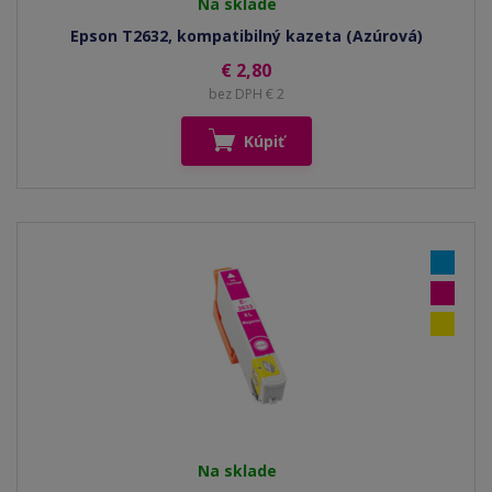
Na sklade
Epson T2632, kompatibilný kazeta (Azúrová)
€ 2,80
bez DPH € 2
Kúpiť
Na sklade