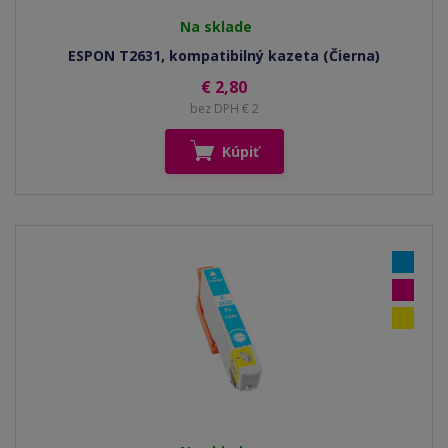
Na sklade
ESPON T2631, kompatibilný kazeta (Čierna)
€ 2,80
bez DPH € 2
Kúpiť