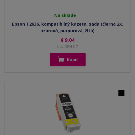
Na sklade
Epson T2636, kompatibilný kazeta, sada (čierna 2x,
azúrová, purpurová, žltá)
€ 9,04
bez DPH € 7
Kúpiť