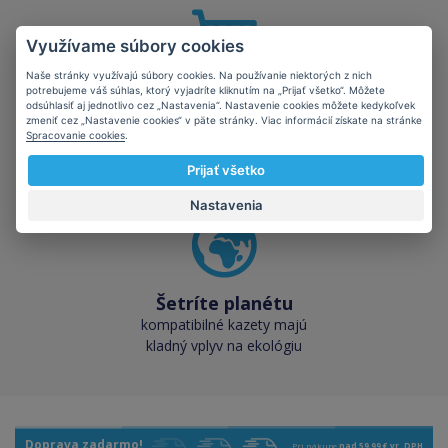
Využívame súbory cookies
Naše stránky využívajú súbory cookies. Na používanie niektorých z nich
potrebujeme váš súhlas, ktorý vyjadríte kliknutím na „Prijať všetko“. Môžete
Skladom takmer
odsúhlasiť aj jednotlivo cez „Nastavenia“. Nastavenie cookies môžete kedykoľvek
všetko
zmeniť cez „Nastavenie cookies“ v päte stránky. Viac informácií získate na stránke
Spracovanie cookies
.
cez 50 000 skladových
zásob pre okamžitý odber
Prijať všetko
Nastavenia
Šetríte planétu
kompatibilné kazety majú
kladný vplyv na ekológiu
Doprava zadarmo!
Pri nákupe
nad 59,99 € vr. DPH