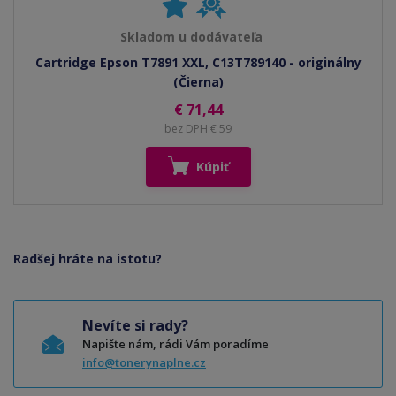
Skladom u dodávateľa
Cartridge Epson T7891 XXL, C13T789140 - originálny
(Čierna)
€ 71,44
bez DPH € 59
Kúpiť
Radšej hráte na istotu?
Nevíte si rady?
Napište nám, rádi Vám poradíme
info@tonerynaplne.cz