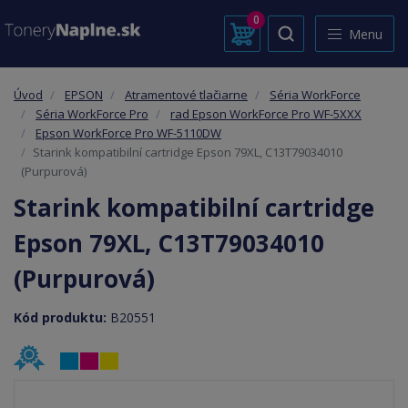
0
Menu
Úvod
EPSON
Atramentové tlačiarne
Séria WorkForce
Séria WorkForce Pro
rad Epson WorkForce Pro WF-5XXX
Epson WorkForce Pro WF-5110DW
Starink kompatibilní cartridge Epson 79XL, C13T79034010
(Purpurová)
Starink kompatibilní cartridge
Epson 79XL, C13T79034010
(Purpurová)
Kód produktu:
B20551