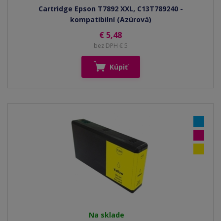
Cartridge Epson T7892 XXL, C13T789240 -
kompatibilní (Azúrová)
€ 5,48
bez DPH € 5
Kúpiť
Na sklade