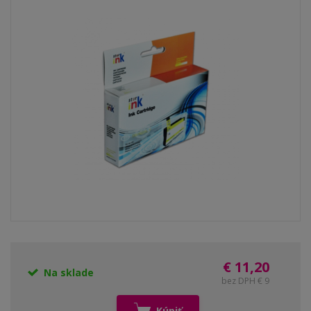
€ 11,20
Na sklade
bez DPH € 9
Kúpiť