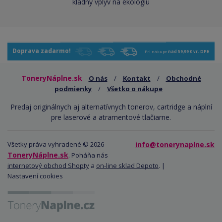
kladný vplyv na ekológiu
Doprava zadarmo!
Pri nákupe
nad 59,99 € vr. DPH
ToneryNáplne.sk
O nás
/
Kontakt
/
Obchodné
podmienky
/
Všetko o nákupe
Predaj originálnych aj alternatívnych tonerov, cartridge a náplní
pre laserové a atramentové tlačiarne.
Všetky práva vyhradené © 2026
info@tonerynaplne.sk
ToneryNáplne.sk
. Poháňa nás
internetový obchod Shopty
a
on-line sklad Depoto
. |
Nastavení cookies