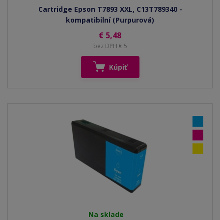
Cartridge Epson T7893 XXL, C13T789340 -
kompatibilní (Purpurová)
€ 5,48
bez DPH € 5
Kúpiť
Na sklade