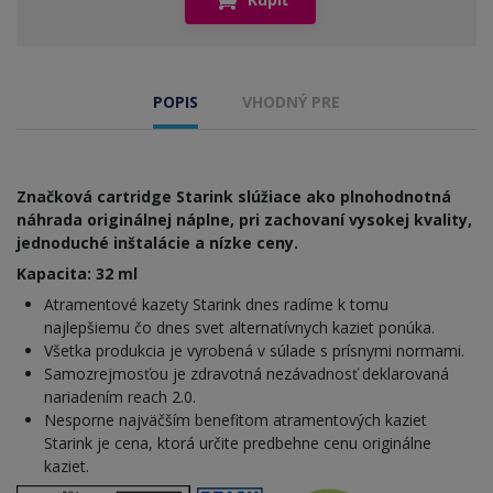
POPIS
VHODNÝ PRE
Značková cartridge Starink slúžiace ako plnohodnotná
náhrada originálnej náplne, pri zachovaní vysokej kvality,
jednoduché inštalácie a nízke ceny.
Kapacita: 32 ml
Atramentové kazety Starink dnes radíme k tomu
najlepšiemu čo dnes svet alternatívnych kaziet ponúka.
Všetka produkcia je vyrobená v súlade s prísnymi normami.
Samozrejmosťou je zdravotná nezávadnosť deklarovaná
nariadením reach 2.0.
Nesporne najväčším benefitom atramentových kaziet
Starink je cena, ktorá určite predbehne cenu originálne
kaziet.