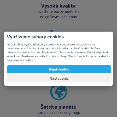
Vysoká kvalita
kvalita je porovnateľná s
originálnymi náplňami
Využívame súbory cookies
Naše stránky využívajú súbory cookies. Na používanie niektorých z nich
potrebujeme váš súhlas, ktorý vyjadríte kliknutím na „Prijať všetko“. Môžete
Skladom takmer
odsúhlasiť aj jednotlivo cez „Nastavenia“. Nastavenie cookies môžete kedykoľvek
zmeniť cez „Nastavenie cookies“ v päte stránky. Viac informácií získate na stránke
všetko
Spracovanie cookies
.
cez 50 000 skladových
Prijať všetko
zásob pre okamžitý odber
Nastavenia
Šetríte planétu
kompatibilné kazety majú