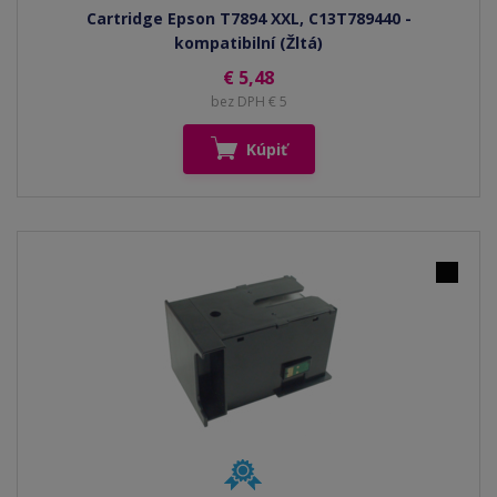
Cartridge Epson T7894 XXL, C13T789440 -
kompatibilní (Žltá)
€ 5,48
bez DPH € 5
Kúpiť