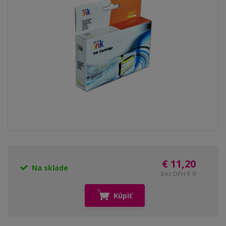
€ 11,20
Na sklade
bez DPH € 9
Kúpiť