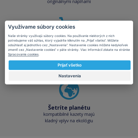
originálnymi náplňami
Využívame súbory cookies
Naše stránky využívajú súbory cookies. Na používanie niektorých z nich
potrebujeme váš súhlas, ktorý vyjadríte kliknutím na „Prijať všetko“. Môžete
Skladom takmer
odsúhlasiť aj jednotlivo cez „Nastavenia“. Nastavenie cookies môžete kedykoľvek
všetko
zmeniť cez „Nastavenie cookies“ v päte stránky. Viac informácií získate na stránke
Spracovanie cookies
.
cez 50 000 skladových
zásob pre okamžitý odber
Prijať všetko
Nastavenia
Šetríte planétu
kompatibilné kazety majú
kladný vplyv na ekológiu