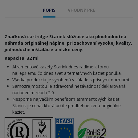
POPIS
VHODNÝ PRE
Značková cartridge Starink slúžiace ako plnohodnotná
náhrada originálnej náplne, pri zachovaní vysokej kvality,
jednoduché inštalácie a nízke ceny.
Kapacita: 32 ml
Atramentové kazety Starink dnes radíme k tomu
najlepšiemu čo dnes svet alternatívnych kaziet ponúka.
Všetka produkcia je vyrobená v súlade s prísnymi normami.
Samozrejmosťou je zdravotná nezávadnosť deklarovaná
nariadením reach 2.0.
Nesporne najväčším benefitom atramentových kaziet
Starink je cena, ktorá určite predbehne cenu originálne
kaziet.