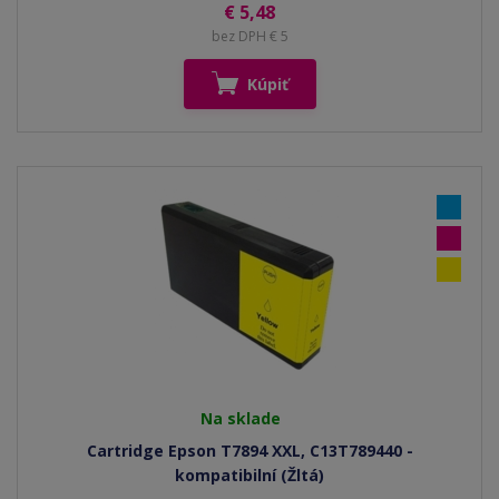
€ 5,48
bez DPH € 5
Kúpiť
Na sklade
Cartridge Epson T7894 XXL, C13T789440 -
kompatibilní (Žltá)