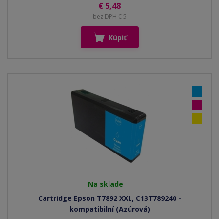
€ 5,48
bez DPH € 5
Kúpiť
Na sklade
Cartridge Epson T7892 XXL, C13T789240 -
kompatibilní (Azúrová)