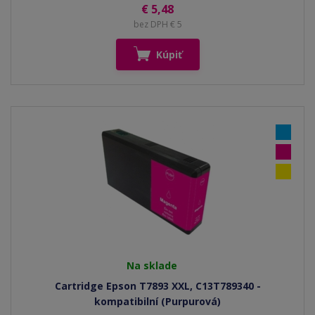
€ 5,48
bez DPH € 5
Kúpiť
Na sklade
Cartridge Epson T7893 XXL, C13T789340 -
kompatibilní (Purpurová)