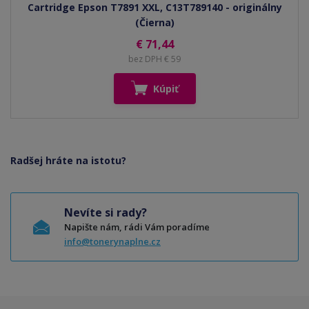
Cartridge Epson T7891 XXL, C13T789140 - originálny
(Čierna)
€ 71,44
bez DPH € 59
Kúpiť
Radšej hráte na istotu?
Nevíte si rady?
Napište nám, rádi Vám poradíme
info@tonerynaplne.cz