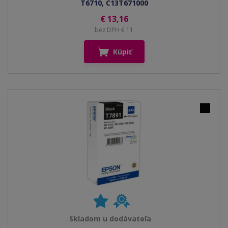
T6710, C13T671000
€ 13,16
bez DPH € 11
Kúpiť
Skladom u dodávateľa