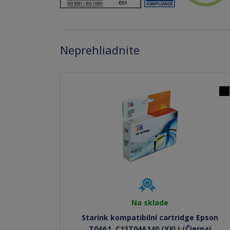
Neprehliadnite
Na sklade
Starink kompatibilní cartridge Epson
T04A1, C13T04A140 (XXL) (Čierna)