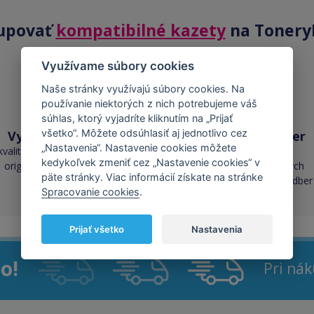
upovať
kompatibilné kazety
na Tonery
Využívame súbory cookies
Naše stránky využívajú súbory cookies. Na
používanie niektorých z nich potrebujeme váš
súhlas, ktorý vyjadríte kliknutím na „Prijať
všetko“. Môžete odsúhlasiť aj jednotlivo cez
Vysoká kvalita
Skladom takmer
„Nastavenia“. Nastavenie cookies môžete
všetko
kvalita je porovnateľná s
kedykoľvek zmeniť cez „Nastavenie cookies“ v
originálnymi náplňami
cez 50 000 skladových
päte stránky. Viac informácií získate na stránke
zásob pre okamžitý odber
Spracovanie cookies
.
Prijať všetko
Nastavenia
o!
Pri ná