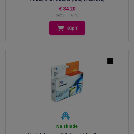
€ 84,20
bez DPH € 70
Kúpiť
Na sklade