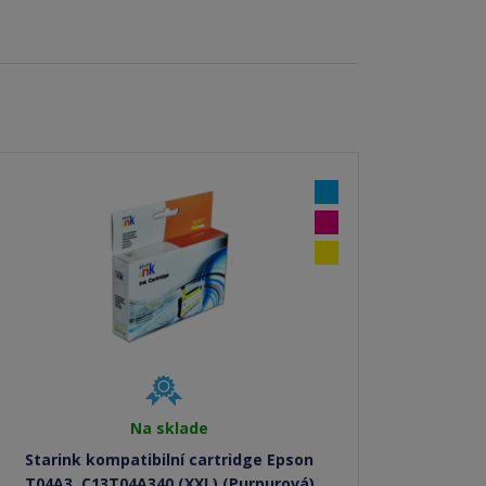
Na sklade
Starink kompatibilní cartridge Epson
T04A3, C13T04A340 (XXL) (Purpurová)