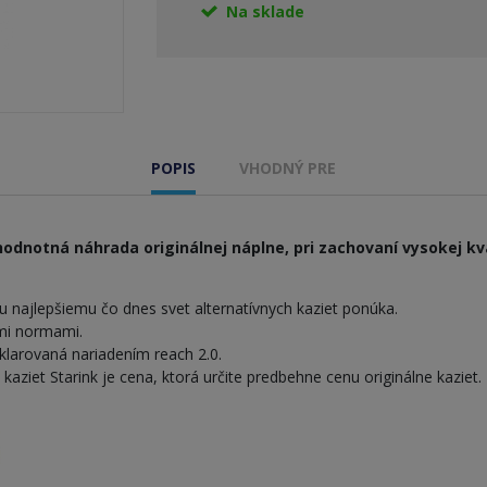
Na sklade
POPIS
VHODNÝ PRE
odnotná náhrada originálnej náplne, pri zachovaní vysokej kva
 najlepšiemu čo dnes svet alternatívnych kaziet ponúka.
ymi normami.
larovaná nariadením reach 2.0.
iet Starink je cena, ktorá určite predbehne cenu originálne kaziet.