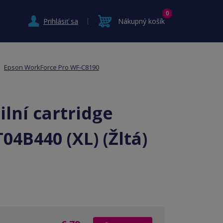
0
Prihlásiť sa
Nákupný košík
Epson WorkForce Pro WF-C8190
lní cartridge
04B440 (XL) (Žltá)