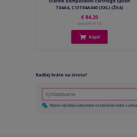
Starink kompatibilní cartridge Epson
T04A4, C13T04A440 (XXL) (Žltá)
€ 84,20
bez DPH € 70
Kúpiť
Radšej hráte na istotu?
Název výrobku naleznete na tiskárně nebo v uživ