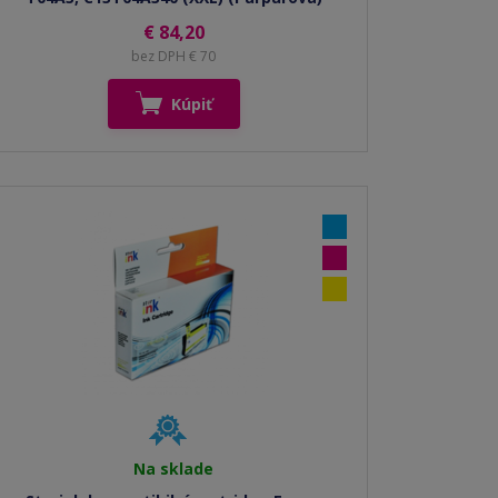
€ 84,20
bez DPH € 70
Kúpiť
Na sklade