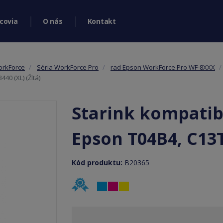
covia
O nás
Kontakt
orkForce
Séria WorkForce Pro
rad Epson WorkForce Pro WF-8XXX
40 (XL) (Žltá)
Starink kompatibi
Epson T04B4, C13T
Kód produktu:
B20365