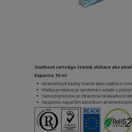
Značková cartridge Starink slúžiace ako plnoh
Kapacita: 50 ml
Atramentové kazety Starink dnes radíme k tomu
Všetka produkcia je vyrobená v súlade s prísn
Samozrejmosťou je zdravotná nezávadnosť dek
Nesporne najväčším benefitom atramentových kaz