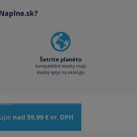
Naplne.sk?
Šetríte planétu
kompatibilné kazety majú
kladný vplyv na ekológiu
kupe
nad 59,99 € vr. DPH