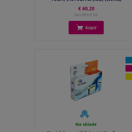
€ 60,20
bez DPH € 50
Kúpiť
Na sklade