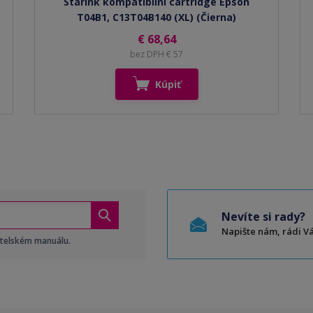
Starink kompatibilní cartridge Epson
T04B1, C13T04B140 (XL) (Čierna)
€ 68,64
bez DPH € 57
Kúpiť
Nevíte si rady?
Napište nám, rádi 
atelském manuálu.