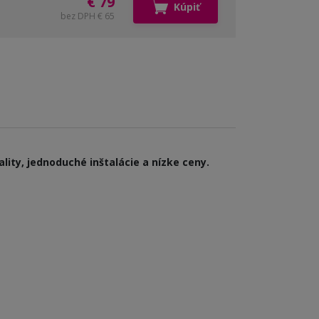
€ 79
Kúpiť
bez DPH € 65
lity, jednoduché inštalácie a nízke ceny.