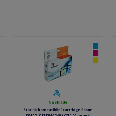
Na sklade
Starink kompatibilní cartridge Epson
T04A2, C13T04A240 (XXL) (Azúrová)