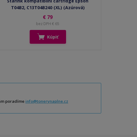
Starink kompatibilní cartridge Epson
T04B2, C13T04B240 (XL) (Azúrová)
€ 79
bez DPH € 65
Kúpiť
Vám poradíme
info@tonerynaplne.cz