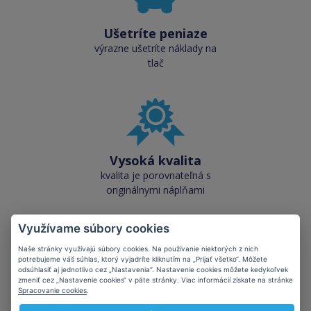
Ušetríte peniaze
výrazne ušetríte náklady na
tlač
Vysoká kvalita
kvalita je porovnateľná s
originálnymi náplňami
Využívame súbory cookies
Naše stránky využívajú súbory cookies. Na používanie niektorých z nich
potrebujeme váš súhlas, ktorý vyjadríte kliknutím na „Prijať všetko“. Môžete
odsúhlasiť aj jednotlivo cez „Nastavenia“. Nastavenie cookies môžete kedykoľvek
zmeniť cez „Nastavenie cookies“ v päte stránky. Viac informácií získate na stránke
Skladom takmer
Spracovanie cookies
.
všetko