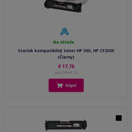
Na sklade
Starink kompatibilný toner HP 30X, HP CF230X
(Čierny)
€ 17,76
bez DPH € 15
Kúpiť