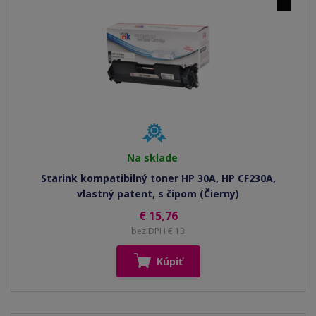
Na sklade
Starink kompatibilný toner HP 30A, HP CF230A,
vlastný patent, s čipom (Čierny)
€ 15,76
bez DPH € 13
Kúpiť