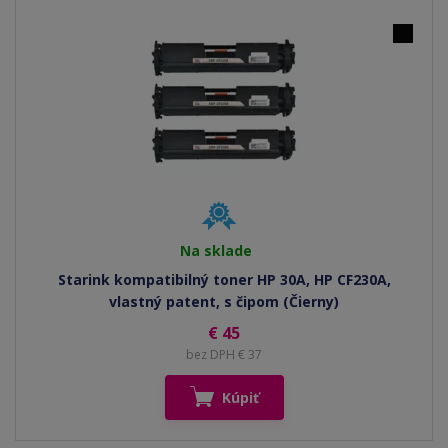
Na sklade
Starink kompatibilný toner HP 30A, HP CF230A,
vlastný patent, s čipom (Čierny)
€ 45
bez DPH € 37
Kúpiť