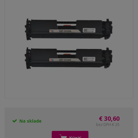
€ 30,60
Na sklade
bez DPH € 25
Kúpiť