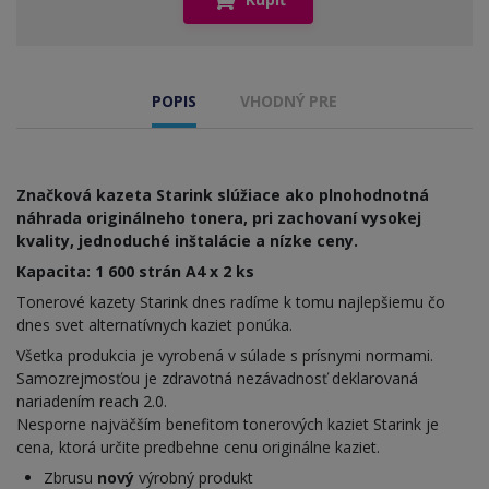
POPIS
VHODNÝ PRE
Značková kazeta Starink slúžiace ako plnohodnotná
náhrada originálneho tonera, pri zachovaní vysokej
kvality, jednoduché inštalácie a nízke ceny.
Kapacita: 1 600 strán A4 x 2 ks
Tonerové kazety Starink dnes radíme k tomu najlepšiemu čo
dnes svet alternatívnych kaziet ponúka.
Všetka produkcia je vyrobená v súlade s prísnymi normami.
Samozrejmosťou je zdravotná nezávadnosť deklarovaná
nariadením reach 2.0.
Nesporne najväčším benefitom tonerových kaziet Starink je
cena, ktorá určite predbehne cenu originálne kaziet.
Zbrusu
nový
výrobný produkt