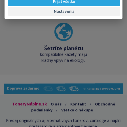
Prijať všetko
cez 50 000 skladových
zásob pre okamžitý odber
Nastavenia
Šetríte planétu
kompatibilné kazety majú
kladný vplyv na ekológiu
Doprava zadarmo!
Pri nákupe
nad 59,99 € vr. DPH
ToneryNáplne.sk
O nás
/
Kontakt
/
Obchodné
podmienky
/
Všetko o nákupe
Predaj originálnych aj alternatívnych tonerov, cartridge a náplní
pre laserové a atramentové tlačiarne.