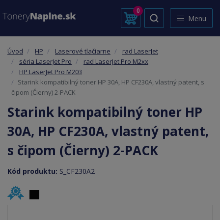
0
Menu
Úvod
HP
Laserové tlačiarne
rad LaserJet
séria LaserJet Pro
rad LaserJet Pro M2xx
HP LaserJet Pro M203
Starink kompatibilný toner HP 30A, HP CF230A, vlastný patent, s
čipom (Čierny) 2-PACK
Starink kompatibilný toner HP
30A, HP CF230A, vlastný patent,
s čipom (Čierny) 2-PACK
Kód produktu:
S_CF230A2