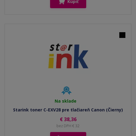
Kúpiť
Na sklade
Starink toner C-EXV28 pre tlačiareň Canon (Čierny)
€ 38,36
bez DPH € 32