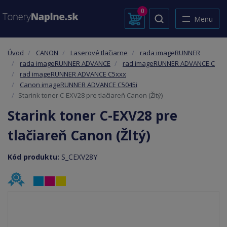
0
Menu
Úvod
CANON
Laserové tlačiarne
rada imageRUNNER
rada imageRUNNER ADVANCE
rad imageRUNNER ADVANCE C
rad imageRUNNER ADVANCE C5xxx
Canon imageRUNNER ADVANCE C5045i
Starink toner C-EXV28 pre tlačiareň Canon (Žltý)
Starink toner C-EXV28 pre
tlačiareň Canon (Žltý)
Kód produktu:
S_CEXV28Y