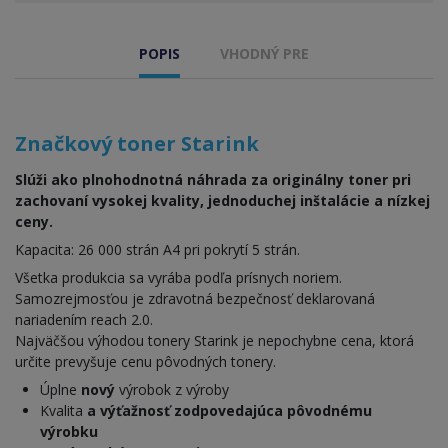
POPIS
VHODNÝ PRE
Značkový toner Starink
Slúži ako plnohodnotná náhrada za originálny toner pri
zachovaní vysokej kvality, jednoduchej inštalácie a nízkej
ceny.
Kapacita: 26 000 strán A4 pri pokrytí 5 strán.
Všetka produkcia sa vyrába podľa prísnych noriem.
Samozrejmosťou je zdravotná bezpečnosť deklarovaná
nariadením reach 2.0.
Najväčšou výhodou tonery Starink je nepochybne cena, ktorá
určite prevyšuje cenu pôvodných tonery.
Úplne
nový
výrobok z výroby
Kvalita
a
výťažnosť zodpovedajúca pôvodnému
výrobku