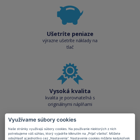
Ušetríte peniaze
výrazne ušetríte náklady na
tlač
Vysoká kvalita
kvalita je porovnateľná s
originálnymi náplňami
Využívame súbory cookies
Naše stránky využívajú súbory cookies. Na používanie niektorých z nich
potrebujeme váš súhlas, ktorý vyjadríte kliknutím na „Prijať všetko“. Môžete
odsúhlasiť aj jednotlivo cez „Nastavenia“. Nastavenie cookies môžete kedykoľvek