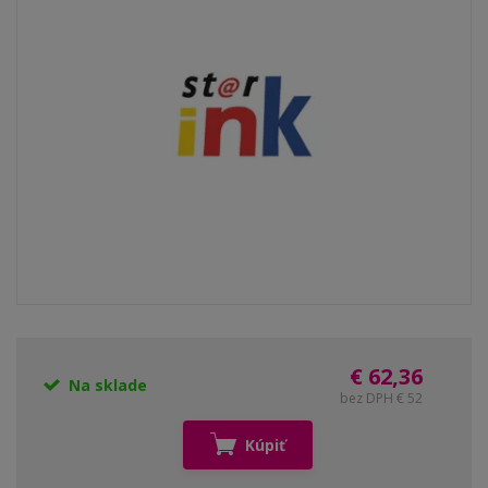
€ 62,36
Na sklade
bez DPH € 52
Kúpiť