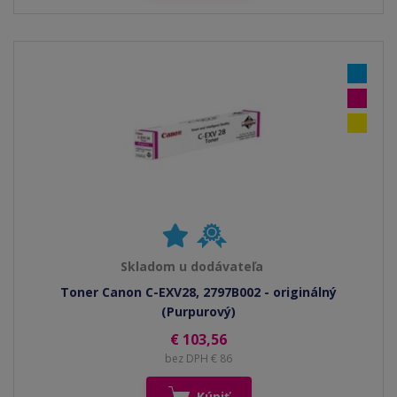
Skladom u dodávateľa
Toner Canon C-EXV28, 2797B002 - originálný
(Purpurový)
€ 103,56
bez DPH € 86
Kúpiť