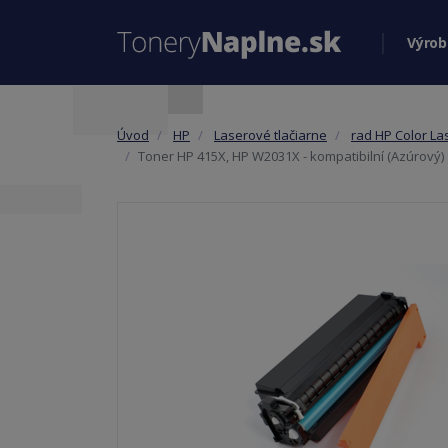
Výrob
Úvod
HP
Laserové tlačiarne
rad HP Color La
Toner HP 415X, HP W2031X - kompatibilní (Azúrový)