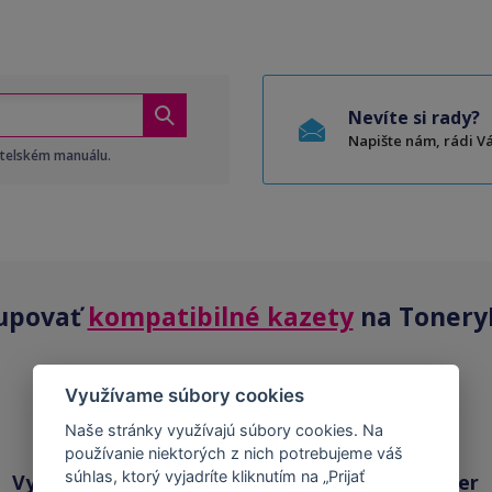
Nevíte si rady?
Napište nám, rádi 
atelském manuálu.
upovať
kompatibilné kazety
na Tonery
Využívame súbory cookies
Naše stránky využívajú súbory cookies. Na
používanie niektorých z nich potrebujeme váš
súhlas, ktorý vyjadríte kliknutím na „Prijať
Vysoká kvalita
Skladom takmer