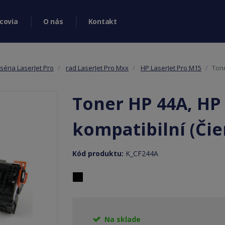
covia
O nás
Kontakt
séria LaserJet Pro
rad LaserJet Pro Mxx
HP LaserJet Pro M15
Tone
Toner HP 44A, HP 
kompatibilní (Čie
Kód produktu:
K_CF244A
Na sklade