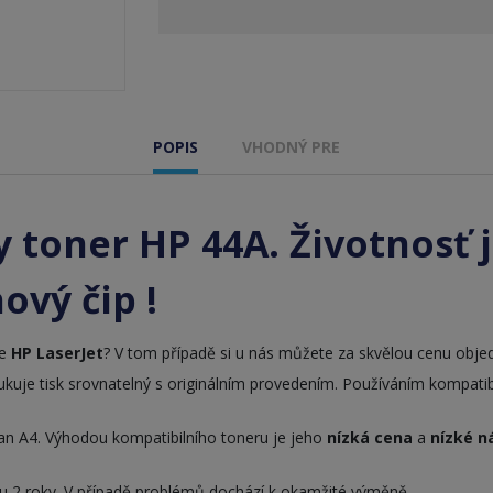
POPIS
VHODNÝ PRE
 toner HP 44A. Životnosť j
ový čip !
ie
HP LaserJet
? V tom případě si u nás můžete za skvělou cenu objed
kuje tisk srovnatelný s originálním provedením. Používáním kompatibi
ran A4. Výhodou kompatibilního toneru je jeho
nízká cena
a
nízké n
u 2 roky. V případě problémů dochází k okamžité výměně.