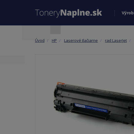
Výrob
Úvod
HP
Laserové tlačiarne
rad LaserJet