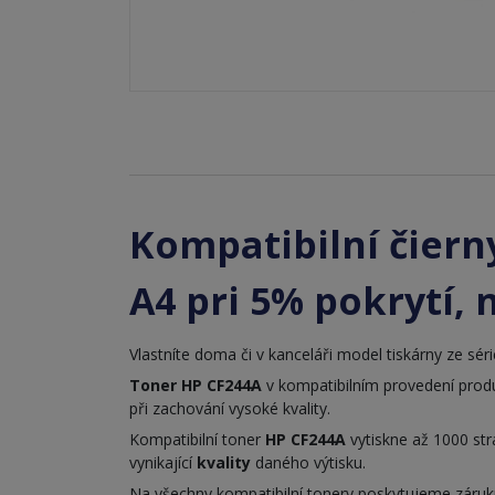
Kompatibilní čierny
A4 pri 5% pokrytí, n
Vlastníte doma či v kanceláři model tiskárny ze sér
Toner HP CF244A
v kompatibilním provedení produ
při zachování vysoké kvality.
Kompatibilní toner
HP CF244A
vytiskne až 1000 st
vynikající
kvality
daného výtisku.
Na všechny kompatibilní tonery poskytujeme záruk