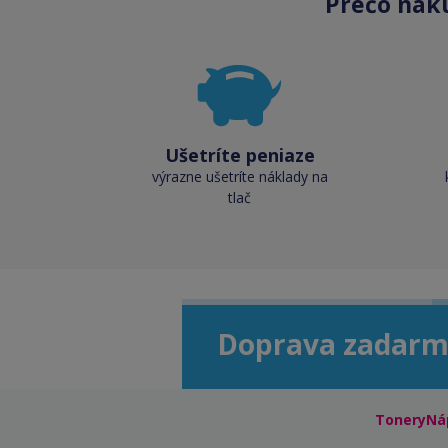
Prečo nak
Ušetríte peniaze
výrazne ušetríte náklady na
tlač
Doprava zadarm
ToneryNá