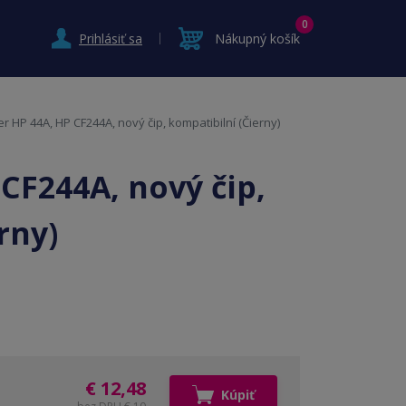
0
Prihlásiť sa
Nákupný košík
r HP 44A, HP CF244A, nový čip, kompatibilní (Čierny)
CF244A, nový čip,
rny)
€ 12,48
Kúpiť