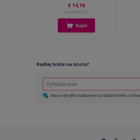
€ 14,16
bez DPH € 12
Kúpiť
Radšej hráte na istotu?
Název výrobku naleznete na tiskárně nebo v uživ