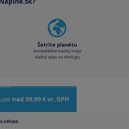
Naplne.sk?
Šetríte planétu
kompatibilné kazety majú
kladný vplyv na ekológiu
kupe
nad 59,99 € vr. DPH
 o nákupe