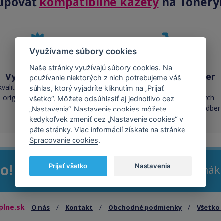
upovať
kompatibilné kazety
na Tonery
Využívame súbory cookies
Naše stránky využívajú súbory cookies. Na
Vysoká kvalita
Skladom takmer
používanie niektorých z nich potrebujeme váš
všetko
kvalita je porovnateľná s
súhlas, ktorý vyjadríte kliknutím na „Prijať
originálnymi náplňami
cez 50 000 skladových
všetko“. Môžete odsúhlasiť aj jednotlivo cez
zásob pre okamžitý odber
„Nastavenia“. Nastavenie cookies môžete
kedykoľvek zmeniť cez „Nastavenie cookies“ v
päte stránky. Viac informácií získate na stránke
Spracovanie cookies
.
o!
Prijať všetko
Nastavenia
Pri ná
plne.sk
O nás
/
Kontakt
/
Obchodné podmienky
/
Všetko