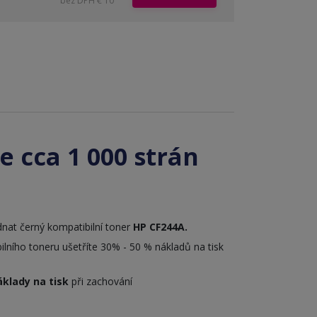
bez DPH € 10
e cca 1 000 strán
nat černý kompatibilní toner
HP CF244A
.
lního toneru ušetříte 30% - 50 % nákladů na tisk
áklady na tisk
při zachování