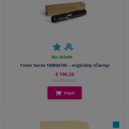
Na sklade
Toner Xerox 106R03765 - originálny (Čierny)
€ 190,24
bez DPH € 157
Kúpiť