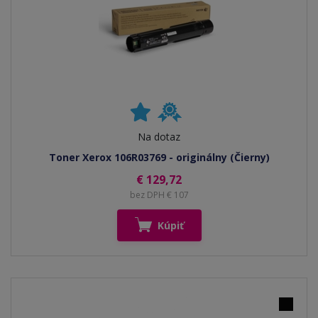
Na dotaz
Toner Xerox 106R03769 - originálny (Čierny)
€ 129,72
bez DPH € 107
Kúpiť