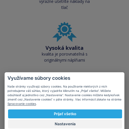
výrazne ušetríte náklady na
tlač
Vysoká kvalita
kvalita je porovnateľná s
originálnymi náplňami
Využívame súbory cookies
Naše stránky využívajú súbory cookies. Na používanie niektorých z nich
potrebujeme váš súhlas, ktorý vyjadríte kliknutím na „Prijať všetko“. Môžete
odsúhlasiť aj jednotlivo cez „Nastavenia“. Nastavenie cookies môžete kedykoľvek
Skladom takmer
zmeniť cez „Nastavenie cookies“ v päte stránky. Viac informácií získate na stránke
Spracovanie cookies
.
všetko
cez 50 000 skladových
Prijať všetko
zásob pre okamžitý odber
Nastavenia