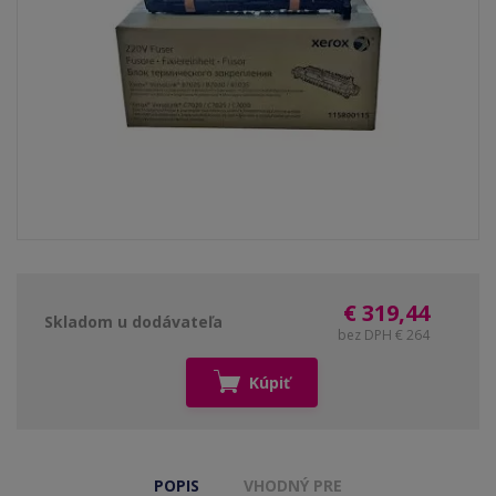
€ 319,44
Skladom u dodávateľa
bez DPH € 264
Kúpiť
POPIS
VHODNÝ PRE