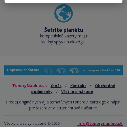
Šetríte planétu
kompatibilné kazety majú
kladný vplyv na ekológiu
Doprava zadarmo!
Pri nákupe
nad 59,99 € vr. DPH
ToneryNáplne.sk
O nás
/
Kontakt
/
Obchodné
podmienky
/
Všetko o nákupe
Predaj originálnych aj alternatívnych tonerov, cartridge a náplní
pre laserové a atramentové tlačiarne.
Všetky práva vyhradené © 2026
info@tonerynaplne.sk