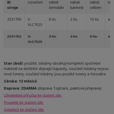
ID
označení
nátisk
nátisk
nátisk
tes
stroje
černobíle
barevně
celkem
2531700
X-
8 tis.
2 tis.
10 tis.
an
VLC7025
2531702
X-
3 tis.
3 tis.
6 tis.
an
VLC7025
Stav zboží:
použité, tiskárny obsahují kompletní spotřební
materiál na dotištění zbývající kapacity, součástí tiskárny nejsou
nové tonery, součástí tiskárny jsou použité tonery a fotoválce.
Záruka: 12 měsíců
Doprava: ZDARMA
(doprava Toptrans, paletová přeprava)
Uživatelská příručka ke stažení zde.
Prospekt ke stažení zde.
Ovladače ke stažení zde.