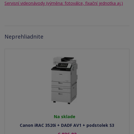
Servisní videonávody (výměna: fotoválce, fixační jednotka aj.)
Neprehliadnite
Na sklade
Canon iRAC 3520i + DADF AV1 + podstolek S3