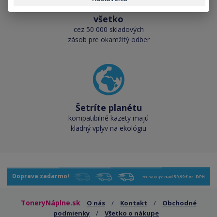
Skladom takmer
všetko
cez 50 000 skladových
zásob pre okamžitý odber
Šetríte planétu
kompatibilné kazety majú
kladný vplyv na ekológiu
Doprava zadarmo!
Pri nákupe
nad 59,99 € vr. DPH
ToneryNáplne.sk
O nás
/
Kontakt
/
Obchodné
podmienky
/
Všetko o nákupe