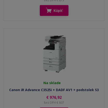
bez DPH € 873
Kúpiť
Na sklade
Canon iR Advance C3525i + DADF AV1 + podstolek S3
€ 976,92
bez DPH € 807