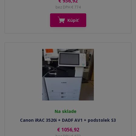
€ 936,92
bez DPH € 774
Kúpiť
Na sklade
Canon iRAC 3520i + DADF AV1 + podstolek S3
€ 1056,92