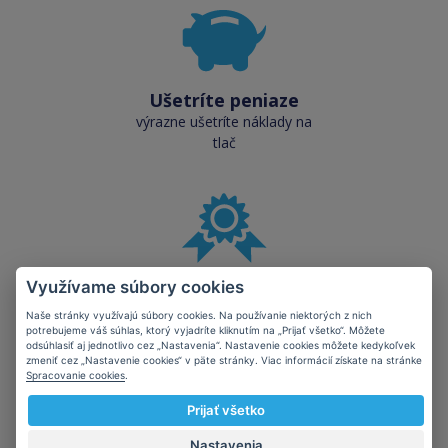
Ušetríte peniaze
výrazne ušetríte náklady na
tlač
Vysoká kvalita
Využívame súbory cookies
kvalita je porovnateľná s
Naše stránky využívajú súbory cookies. Na používanie niektorých z nich
originálnymi náplňami
potrebujeme váš súhlas, ktorý vyjadríte kliknutím na „Prijať všetko“. Môžete
odsúhlasiť aj jednotlivo cez „Nastavenia“. Nastavenie cookies môžete kedykoľvek
zmeniť cez „Nastavenie cookies“ v päte stránky. Viac informácií získate na stránke
Spracovanie cookies
.
Prijať všetko
Nastavenia