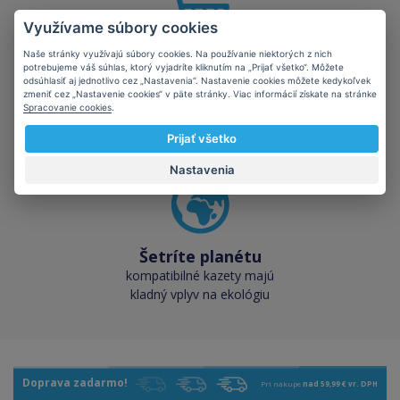
Využívame súbory cookies
Naše stránky využívajú súbory cookies. Na používanie niektorých z nich
potrebujeme váš súhlas, ktorý vyjadríte kliknutím na „Prijať všetko“. Môžete
Skladom takmer
odsúhlasiť aj jednotlivo cez „Nastavenia“. Nastavenie cookies môžete kedykoľvek
všetko
zmeniť cez „Nastavenie cookies“ v päte stránky. Viac informácií získate na stránke
Spracovanie cookies
.
cez 50 000 skladových
zásob pre okamžitý odber
Prijať všetko
Nastavenia
Šetríte planétu
kompatibilné kazety majú
kladný vplyv na ekológiu
Doprava zadarmo!
Pri nákupe
nad 59,99 € vr. DPH