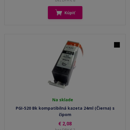
bez DPH € 8
Kúpiť
Na sklade
PGI-520 Bk kompatibilná kazeta 24ml (Čierna) s
čipom
€ 2,08
bez DPH € 2