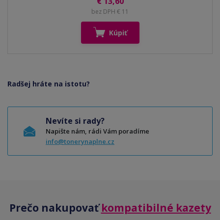
€ 13,60
bez DPH € 11
Kúpiť
Radšej hráte na istotu?
Nevíte si rady?
Napište nám, rádi Vám poradíme
info@tonerynaplne.cz
Prečo nakupovať
kompatibilné kazety