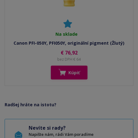
Na sklade
Canon PFI-050Y, PFI050Y, originální pigment (Žlutý)
€ 76,92
bez DPH € 64
Kúpiť
Radšej hráte na istotu?
Nevíte si rady?
Napište nám, rádi Vám poradíme