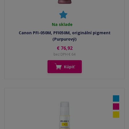
Na sklade
Canon PFI-050M, PFI050M, originální pigment
(Purpurový)
€ 76,92
bez DPH € 64
Kúpiť