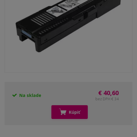
€ 40,60
Na sklade
bez DPH € 34
Kúpiť