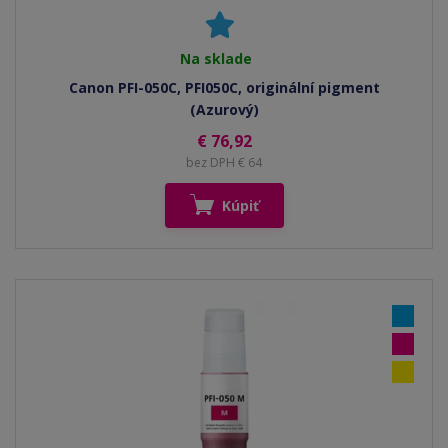
Na sklade
Canon PFI-050C, PFI050C, originální pigment
(Azurový)
€ 76,92
bez DPH € 64
Kúpiť