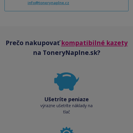
info@tonerynaplne.cz
Prečo nakupovať
kompatibilné kazety
na ToneryNaplne.sk?
Ušetríte peniaze
výrazne ušetríte náklady na
tlač