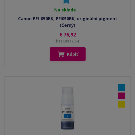
Na sklade
Canon PFI-050BK, PFI050BK, originální pigment
(Černý)
€ 76,92
bez DPH € 64
Kúpiť