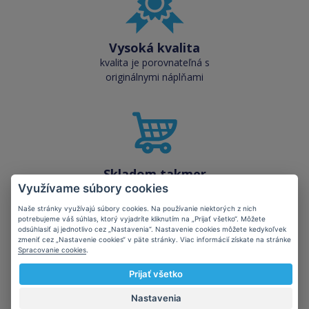
Vysoká kvalita
kvalita je porovnateľná s
originálnymi náplňami
Skladom takmer
všetko
Využívame súbory cookies
cez 50 000 skladových
Naše stránky využívajú súbory cookies. Na používanie niektorých z nich
zásob pre okamžitý odber
potrebujeme váš súhlas, ktorý vyjadríte kliknutím na „Prijať všetko“. Môžete
odsúhlasiť aj jednotlivo cez „Nastavenia“. Nastavenie cookies môžete kedykoľvek
zmeniť cez „Nastavenie cookies“ v päte stránky. Viac informácií získate na stránke
Spracovanie cookies
.
Prijať všetko
Nastavenia