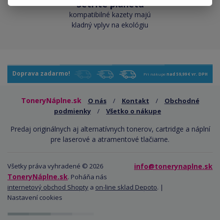
Šetríte planétu
kompatibilné kazety majú
kladný vplyv na ekológiu
Doprava zadarmo!
Pri nákupe
nad 59,99 € vr. DPH
ToneryNáplne.sk
O nás
/
Kontakt
/
Obchodné
podmienky
/
Všetko o nákupe
Predaj originálnych aj alternatívnych tonerov, cartridge a náplní
pre laserové a atramentové tlačiarne.
Všetky práva vyhradené © 2026
info@tonerynaplne.sk
ToneryNáplne.sk
. Poháňa nás
internetový obchod Shopty
a
on-line sklad Depoto
. |
Nastavení cookies