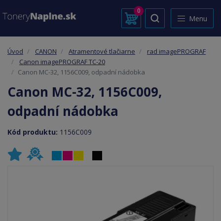
0
Menu
Úvod
CANON
Atramentové tlačiarne
rad imagePROGRAF
Canon imagePROGRAF TC-20
Canon MC-32, 1156C009, odpadní nádobka
Canon MC-32, 1156C009,
odpadní nádobka
Kód produktu:
1156C009