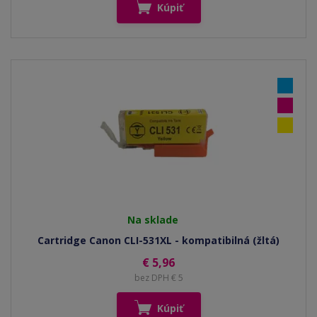
Kúpiť
Na sklade
Cartridge Canon CLI-531XL - kompatibilná (žltá)
€ 5,96
bez DPH € 5
Kúpiť