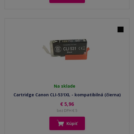
Na sklade
Cartridge Canon CLI-531XL - kompatibilná (čierna)
€ 5,96
bez DPH € 5
Kúpiť