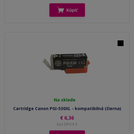
Kúpiť
Na sklade
Cartridge Canon PGI-530XL - kompatibilná (čierna)
€ 6,36
bez DPH € 5