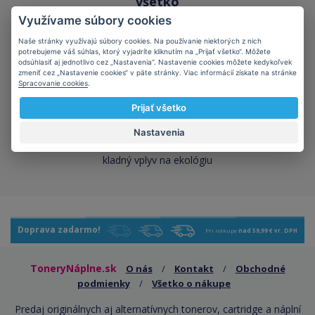
všetko
cez 50 000 skladových
Využívame súbory cookies
zásob pre okamžitý odber
Naše stránky využívajú súbory cookies. Na používanie niektorých z nich
potrebujeme váš súhlas, ktorý vyjadríte kliknutím na „Prijať všetko“. Môžete
odsúhlasiť aj jednotlivo cez „Nastavenia“. Nastavenie cookies môžete kedykoľvek
zmeniť cez „Nastavenie cookies“ v päte stránky. Viac informácií získate na stránke
Spracovanie cookies
.
Prijať všetko
Šetríte planétu
Nastavenia
kompatibilné kazety majú
kladný vplyv na ekológiu
Doprava zadarmo!
Pri nákupe
nad 59,99 € vr. DPH
ToneryNáplne.sk
O nás
/
Kontakt
/
Obchodné
podmienky
/
Všetko o nákupe
Predaj originálnych aj alternatívnych tonerov, cartridge a náplní