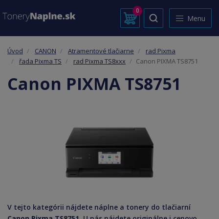
0
Menu
Úvod
CANON
Atramentové tlačiarne
rad Pixma
řada Pixma TS
rad Pixma TS8xxx
Canon PIXMA TS8751
Canon PIXMA TS8751
V tejto kategórii nájdete náplne a tonery do tlačiarní
Canon Pixma TS8751
. U nás nájdete originálne i cenovo