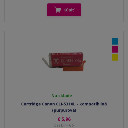
Kúpiť
Na sklade
Cartridge Canon CLI-531XL - kompatibilná
(purpurová)
€ 5,96
bez DPH € 5