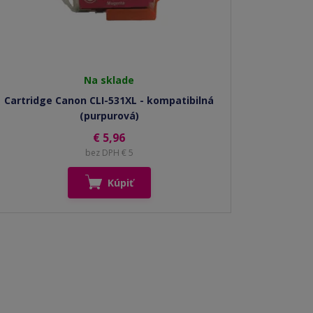
Na sklade
Cartridge Canon CLI-531XL - kompatibilná
(purpurová)
€ 5,96
bez DPH € 5
Kúpiť