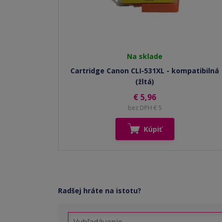
Na sklade
Cartridge Canon CLI-531XL - kompatibilná
(žltá)
€ 5,96
bez DPH € 5
Kúpiť
Radšej hráte na istotu?