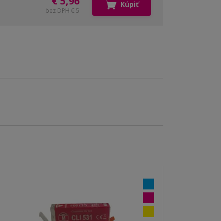
€ 5,96
Kúpiť
bez DPH € 5