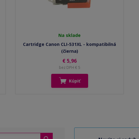
Na sklade
Cartridge Canon CLI-531XL - kompatibilná
(čierna)
€ 5,96
bez DPH € 5
Kúpiť