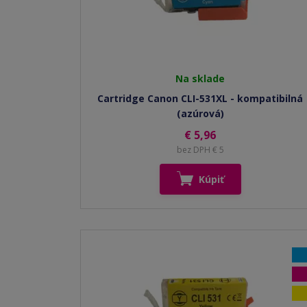
Na sklade
Cartridge Canon CLI-531XL - kompatibilná
(azúrová)
€ 5,96
bez DPH € 5
Kúpiť