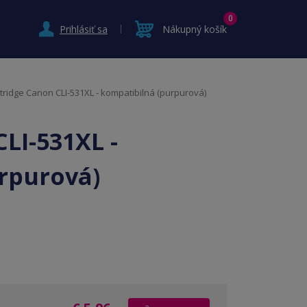
0
Prihlásiť sa
Nákupný košík
tridge Canon CLI-531XL - kompatibilná (purpurová)
LI-531XL -
rpurová)