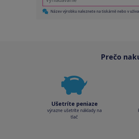
Název výrobku naleznete na tiskárně nebo v uživ
Prečo nak
Ušetríte peniaze
výrazne ušetríte náklady na
tlač