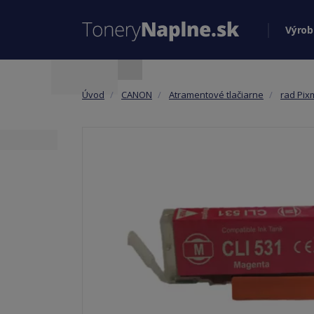
Výrob
Úvod
CANON
Atramentové tlačiarne
rad Pix