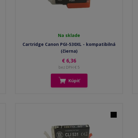
Na sklade
Cartridge Canon PGI-530XL - kompatibilná
(čierna)
€ 6,36
bez DPH € 5
Kúpiť