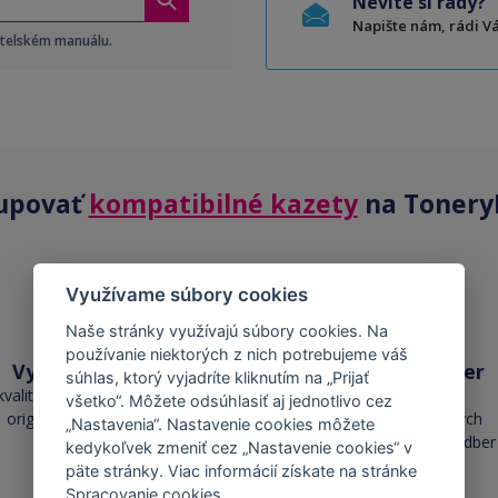
Nevíte si rady?
Napište nám, rádi 
atelském manuálu.
upovať
kompatibilné kazety
na Tonery
Využívame súbory cookies
Naše stránky využívajú súbory cookies. Na
používanie niektorých z nich potrebujeme váš
Vysoká kvalita
Skladom takmer
súhlas, ktorý vyjadríte kliknutím na „Prijať
všetko
kvalita je porovnateľná s
všetko“. Môžete odsúhlasiť aj jednotlivo cez
originálnymi náplňami
cez 50 000 skladových
„Nastavenia“. Nastavenie cookies môžete
zásob pre okamžitý odber
kedykoľvek zmeniť cez „Nastavenie cookies“ v
päte stránky. Viac informácií získate na stránke
Spracovanie cookies
.