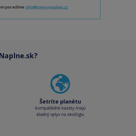
Vám poradíme
info@tonerynaplne.cz
Naplne.sk?
Šetríte planétu
kompatibilné kazety majú
kladný vplyv na ekológiu