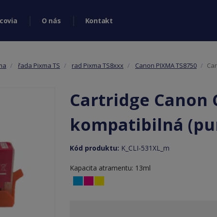
covia
O nás
Kontakt
ma
řada Pixma TS
rad Pixma TS8xxx
Canon PIXMA TS8750
Car
Cartridge Canon C
kompatibilná (pu
Kód produktu:
K_CLI-531XL_m
Kapacita atramentu: 13ml