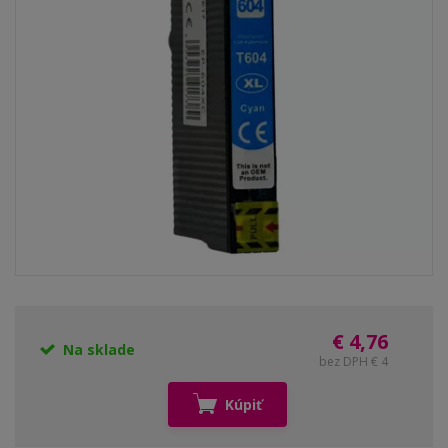
€ 4,76
Na sklade
bez DPH € 4
Kúpiť