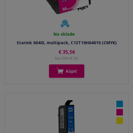
Na sklade
Starink 604XL multipack, C13T10H64010 (CMYK)
€ 35,56
bez DPH € 29
Kúpiť