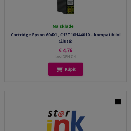
Na sklade
Cartridge Epson 604XL, C13T10H44010 - kompatibilní
(Žlutá)
€ 4,76
bez DPH € 4
Kúpiť