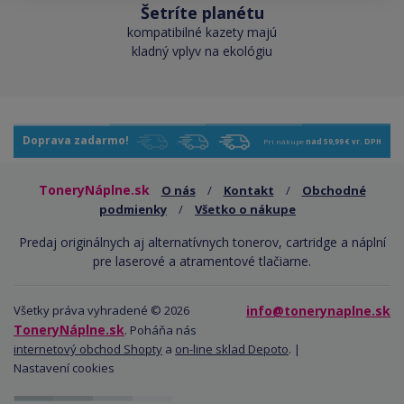
Šetríte planétu
kompatibilné kazety majú
kladný vplyv na ekológiu
Doprava zadarmo!
Pri nákupe
nad 59,99 € vr. DPH
ToneryNáplne.sk
O nás
/
Kontakt
/
Obchodné
podmienky
/
Všetko o nákupe
Predaj originálnych aj alternatívnych tonerov, cartridge a náplní
pre laserové a atramentové tlačiarne.
Všetky práva vyhradené © 2026
info@tonerynaplne.sk
ToneryNáplne.sk
. Poháňa nás
internetový obchod Shopty
a
on-line sklad Depoto
. |
Nastavení cookies