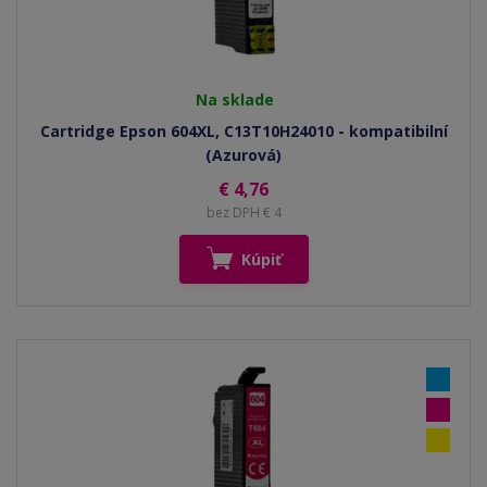
Na sklade
Cartridge Epson 604XL, C13T10H24010 - kompatibilní
(Azurová)
€ 4,76
bez DPH € 4
Kúpiť