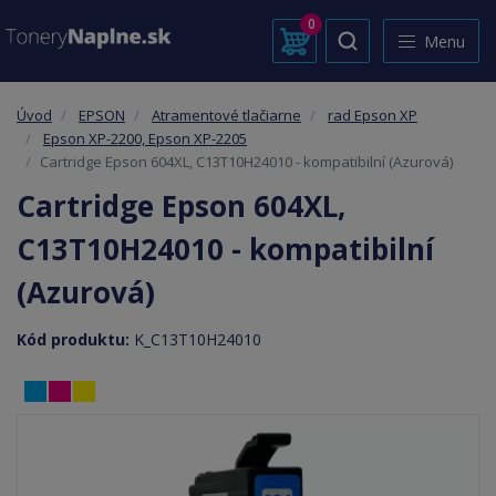
0
Menu
Úvod
EPSON
Atramentové tlačiarne
rad Epson XP
Epson XP-2200, Epson XP-2205
Cartridge Epson 604XL, C13T10H24010 - kompatibilní (Azurová)
Cartridge Epson 604XL,
C13T10H24010 - kompatibilní
(Azurová)
Kód produktu:
K_C13T10H24010