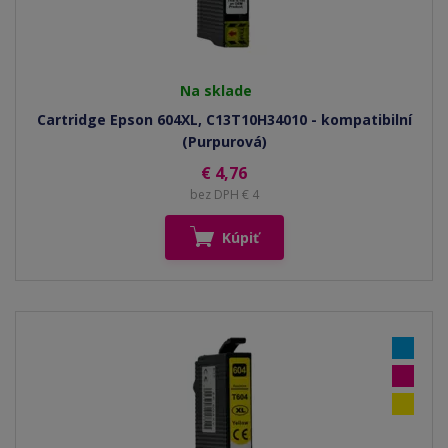
Na sklade
Cartridge Epson 604XL, C13T10H34010 - kompatibilní
(Purpurová)
€ 4,76
bez DPH € 4
Kúpiť