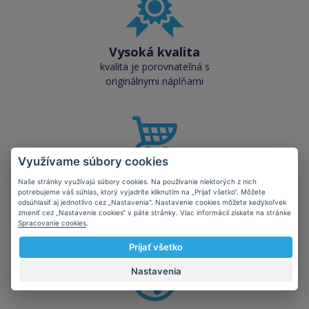
Vysoká kvalita
kvalita je porovnateľná s
originálnymi náplňami
Využívame súbory cookies
Skladom takmer
Naše stránky využívajú súbory cookies. Na používanie niektorých z nich
všetko
potrebujeme váš súhlas, ktorý vyjadríte kliknutím na „Prijať všetko“. Môžete
odsúhlasiť aj jednotlivo cez „Nastavenia“. Nastavenie cookies môžete kedykoľvek
cez 50 000 skladových
zmeniť cez „Nastavenie cookies“ v päte stránky. Viac informácií získate na stránke
zásob pre okamžitý odber
Spracovanie cookies
.
Prijať všetko
Nastavenia