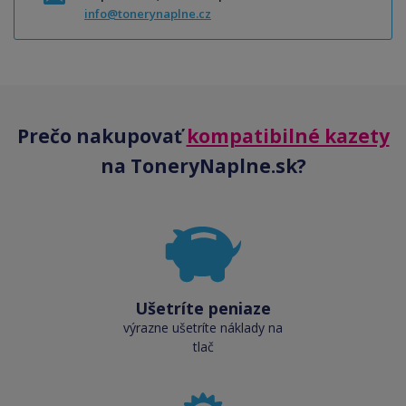
info@tonerynaplne.cz
Prečo nakupovať
kompatibilné kazety
na ToneryNaplne.sk?
Ušetríte peniaze
výrazne ušetríte náklady na
tlač