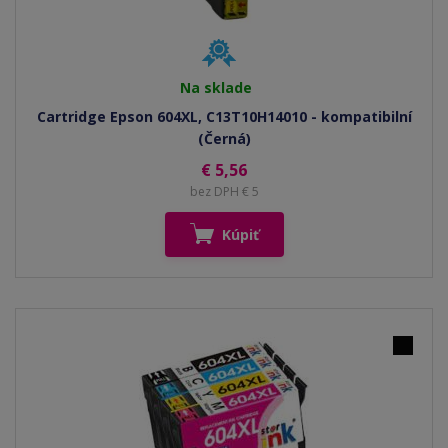
Na sklade
Cartridge Epson 604XL, C13T10H14010 - kompatibilní
(Černá)
€ 5,56
bez DPH € 5
Kúpiť