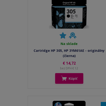
Na sklade
Cartridge HP 305, HP 3YM61AE - originálny
(čierna)
€ 14,72
bez DPH € 12
Kúpiť