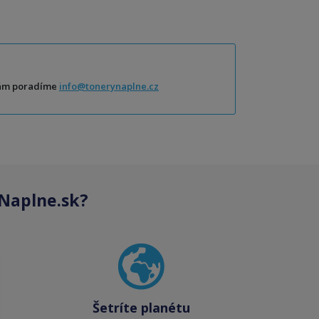
Vám poradíme
info@tonerynaplne.cz
Naplne.sk?
Šetríte planétu