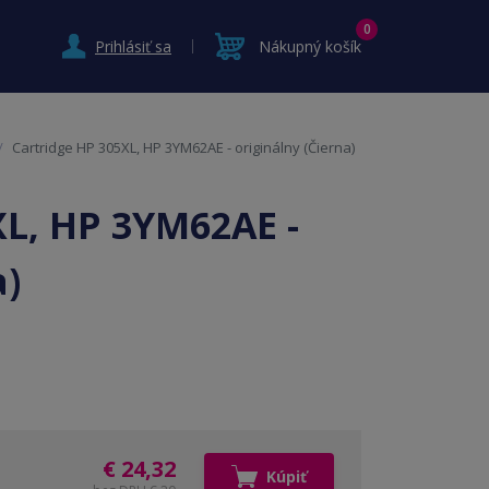
0
Prihlásiť sa
Nákupný košík
Cartridge HP 305XL, HP 3YM62AE - originálny (Čierna)
XL, HP 3YM62AE -
a)
€ 24,32
Kúpiť