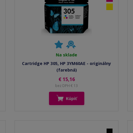
Na sklade
Cartridge HP 305, HP 3YM60AE - originálny
(farebná)
€ 15,16
bez DPH € 13
Kúpiť