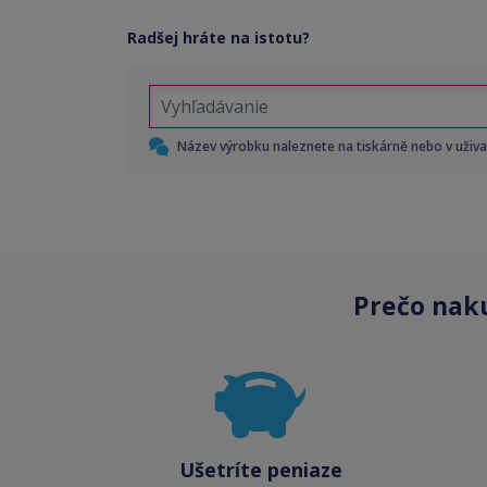
Radšej hráte na istotu?
Název výrobku naleznete na tiskárně nebo v uživ
Prečo nak
Ušetríte peniaze