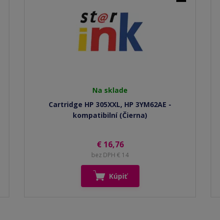
Na sklade
Cartridge HP 305XXL, HP 3YM62AE -
kompatibilní (Čierna)
€ 16,76
bez DPH € 14
Kúpiť