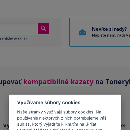
Nevíte si rady?
Napište nám, rádi 
atelském manuálu.
upovať
kompatibilné kazety
na Tonery
Využívame súbory cookies
Naše stránky využívajú súbory cookies. Na
používanie niektorých z nich potrebujeme váš
súhlas, ktorý vyjadríte kliknutím na „Prijať
Vysoká kvalita
Skladom takmer