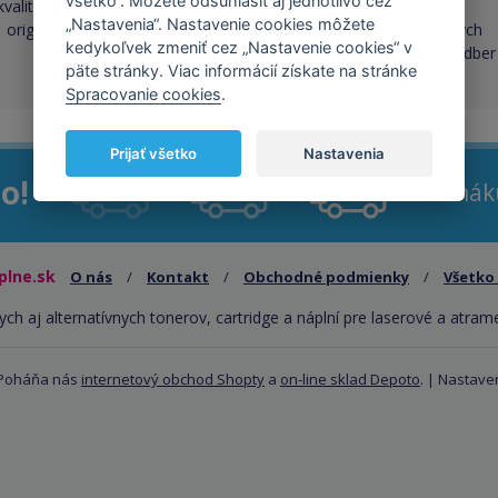
všetko“. Môžete odsúhlasiť aj jednotlivo cez
všetko
kvalita je porovnateľná s
„Nastavenia“. Nastavenie cookies môžete
originálnymi náplňami
cez 50 000 skladových
kedykoľvek zmeniť cez „Nastavenie cookies“ v
zásob pre okamžitý odber
päte stránky. Viac informácií získate na stránke
Spracovanie cookies
.
Prijať všetko
Nastavenia
o!
Pri ná
plne.sk
O nás
/
Kontakt
/
Obchodné podmienky
/
Všetko
ych aj alternatívnych tonerov, cartridge a náplní pre laserové a atram
 Poháňa nás
internetový obchod Shopty
a
on-line sklad Depoto
. |
Nastaven