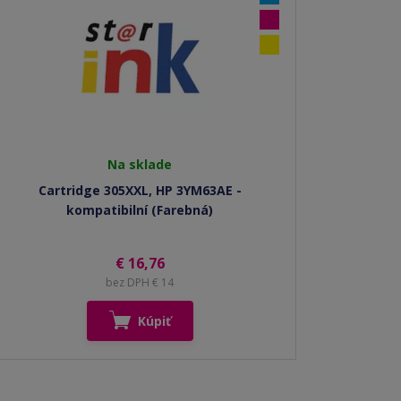
Na sklade
Cartridge 305XXL, HP 3YM63AE -
kompatibilní (Farebná)
€ 16,76
bez DPH € 14
Kúpiť