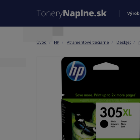
Výrob
Úvod
HP
Atramentové tlačiarne
DeskJet