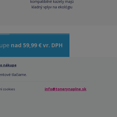
kompatibilné kazety majú
kladný vplyv na ekológiu
kupe
nad 59,99 € vr. DPH
 o nákupe
entové tlačiarne.
info@tonerynaplne.sk
í cookies