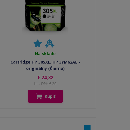
Na sklade
Cartridge HP 305XL, HP 3YM62AE -
originálny (Čierna)
€ 24,32
bez DPH € 20
Kúpiť