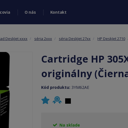
covia
O nás
Kontakt
rad DeskJet xxxx
séria 2xxx
séria DeskJet 27xx
HP DeskJet 2710
Cartridge HP 305
originálny (Čiern
Kód produktu:
3YM62AE
Na sklade