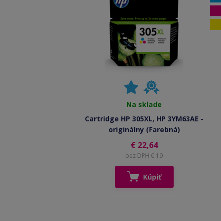
Na sklade
Cartridge HP 305XL, HP 3YM63AE -
originálny (Farebná)
€ 22,64
bez DPH € 19
Kúpiť