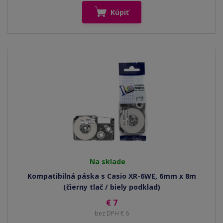
Kúpiť
Na sklade
Kompatibilná páska s Casio XR-6WE, 6mm x 8m
(čierny tlač / biely podklad)
€ 7
bez DPH € 6