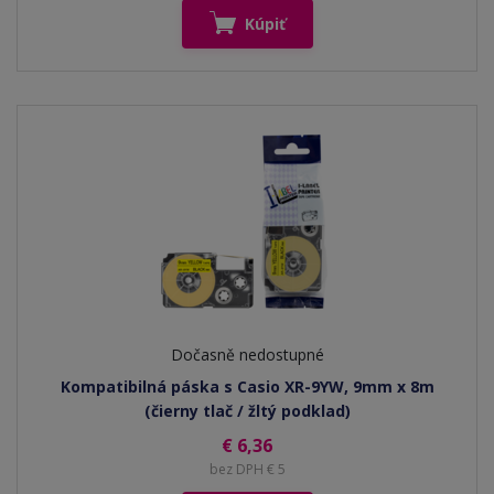
Kúpiť
Dočasně nedostupné
Kompatibilná páska s Casio XR-9YW, 9mm x 8m
(čierny tlač / žltý podklad)
€ 6,36
bez DPH € 5