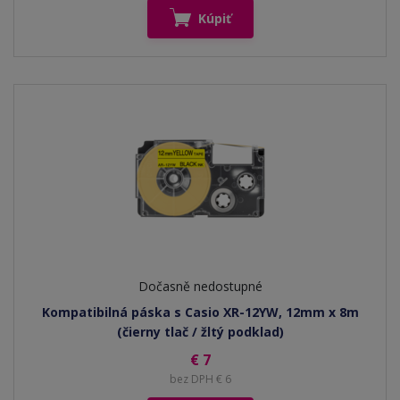
Kúpiť
Dočasně nedostupné
Kompatibilná páska s Casio XR-12YW, 12mm x 8m
(čierny tlač / žltý podklad)
€ 7
bez DPH € 6