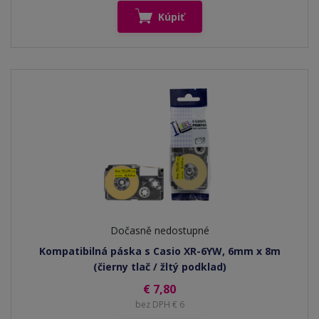
Kúpiť
Dočasně nedostupné
Kompatibilná páska s Casio XR-6YW, 6mm x 8m
(čierny tlač / žltý podklad)
€ 7,80
bez DPH € 6