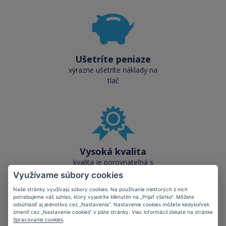
Ušetríte peniaze
výrazne ušetríte náklady na
tlač
Vysoká kvalita
kvalita je porovnateľná s
originálnymi náplňami
Využívame súbory cookies
Naše stránky využívajú súbory cookies. Na používanie niektorých z nich
potrebujeme váš súhlas, ktorý vyjadríte kliknutím na „Prijať všetko“. Môžete
odsúhlasiť aj jednotlivo cez „Nastavenia“. Nastavenie cookies môžete kedykoľvek
zmeniť cez „Nastavenie cookies“ v päte stránky. Viac informácií získate na stránke
Spracovanie cookies
.