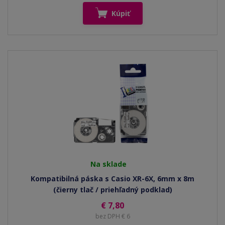
Kúpiť
Na sklade
Kompatibilná páska s Casio XR-6X, 6mm x 8m
(čierny tlač / priehľadný podklad)
€ 7,80
bez DPH € 6