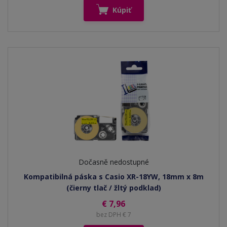
Kúpiť
Dočasně nedostupné
Kompatibilná páska s Casio XR-18YW, 18mm x 8m
(čierny tlač / žltý podklad)
€ 7,96
bez DPH € 7