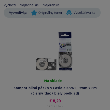
Výchozí
Najlacnejšie
Najdrahšie
Vysvetlivky:
Originálny toner
Vysoká kvalita
Na sklade
Kompatibilná páska s Casio XR-9WE, 9mm x 8m
(čierny tlač / biely podklad)
€ 8,20
bez DPH € 7