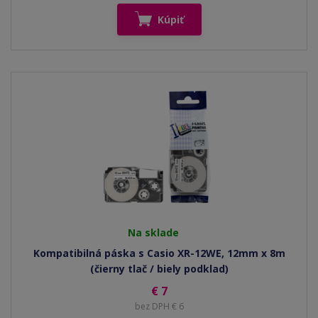
Kúpiť
Na sklade
Kompatibilná páska s Casio XR-12WE, 12mm x 8m
(čierny tlač / biely podklad)
€ 7
bez DPH € 6