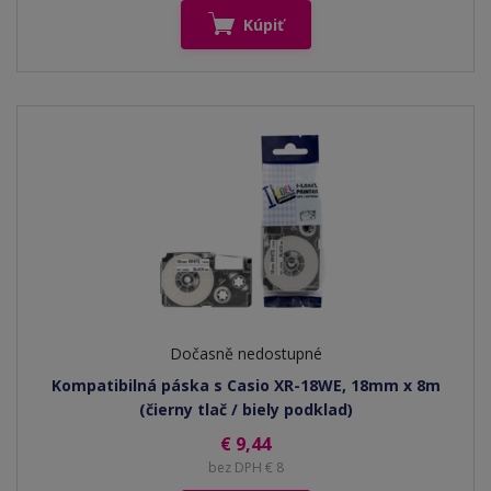
Kúpiť
Dočasně nedostupné
Kompatibilná páska s Casio XR-18WE, 18mm x 8m
(čierny tlač / biely podklad)
€ 9,44
bez DPH € 8