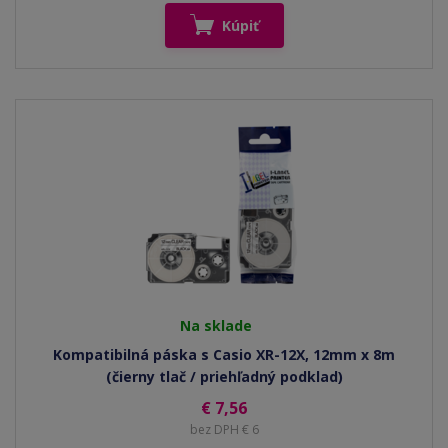
Kúpiť
Na sklade
Kompatibilná páska s Casio XR-12X, 12mm x 8m
(čierny tlač / priehľadný podklad)
€ 7,56
bez DPH € 6