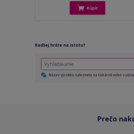
Kúpiť
Radšej hráte na istotu?
Název výrobku naleznete na tiskárně nebo v uživ
Prečo nak