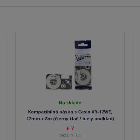
Na sklade
Kompatibilná páska s Casio XR-12WE,
12mm x 8m (čierny tlač / biely podklad)
€ 7
bez DPH € 6