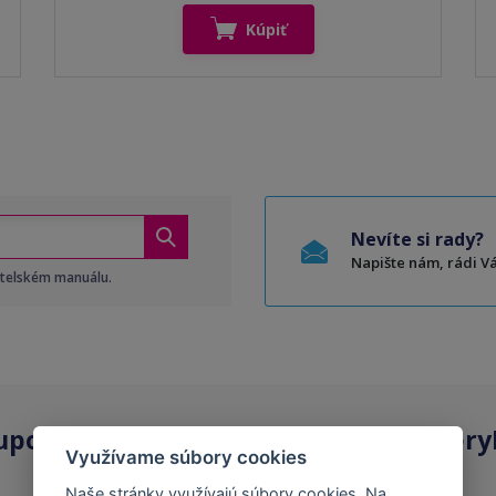
Kúpiť
Nevíte si rady?
Napište nám, rádi 
atelském manuálu.
upovať
kompatibilné kazety
na Tonery
Využívame súbory cookies
Naše stránky využívajú súbory cookies. Na