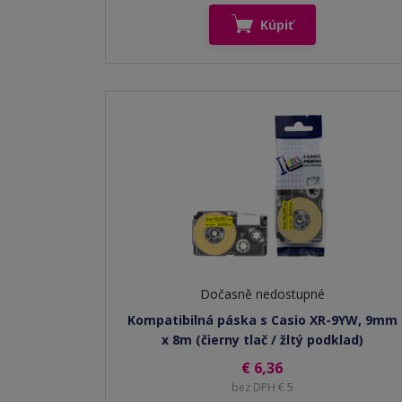
Kúpiť
Dočasně nedostupné
Kompatibilná páska s Casio XR-9YW, 9mm
x 8m (čierny tlač / žltý podklad)
€ 6,36
bez DPH € 5