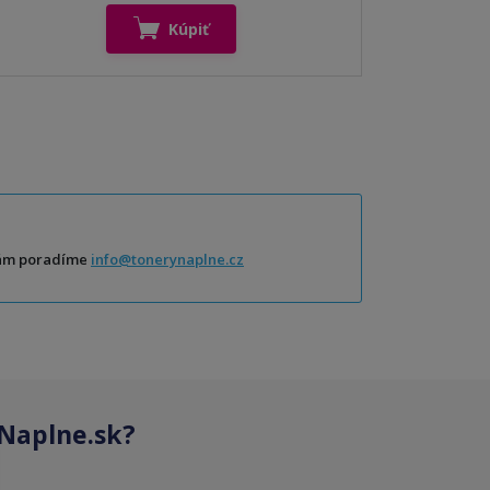
Kúpiť
Vám poradíme
info@tonerynaplne.cz
Naplne.sk?