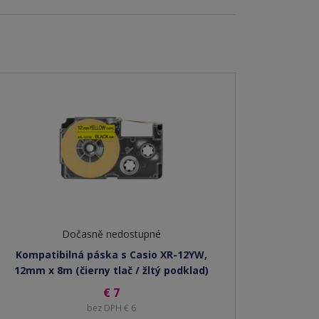
Dočasně nedostupné
Kompatibilná páska s Casio XR-12YW,
12mm x 8m (čierny tlač / žltý podklad)
€ 7
bez DPH € 6