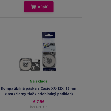
Kúpiť
Na sklade
Kompatibilná páska s Casio XR-12X, 12mm
x 8m (čierny tlač / priehľadný podklad)
€ 7,56
bez DPH € 6