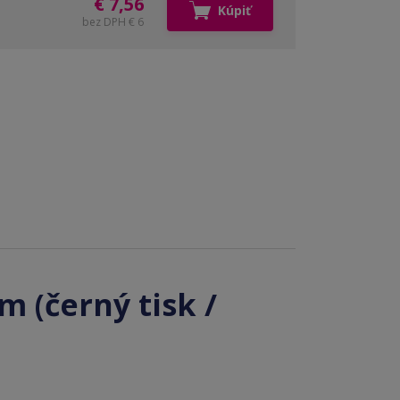
€ 7,56
Kúpiť
bez DPH € 6
 (černý tisk /