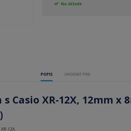
Na sklade
POPIS
VHODNÝ PRE
 s Casio XR-12X, 12mm x 8m
)
o XR-12X.