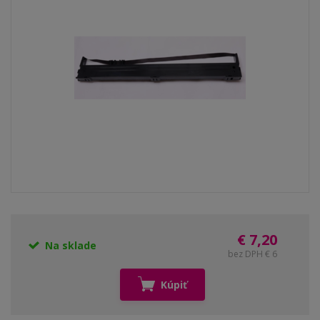
€ 7,20
Na sklade
bez DPH € 6
Kúpiť