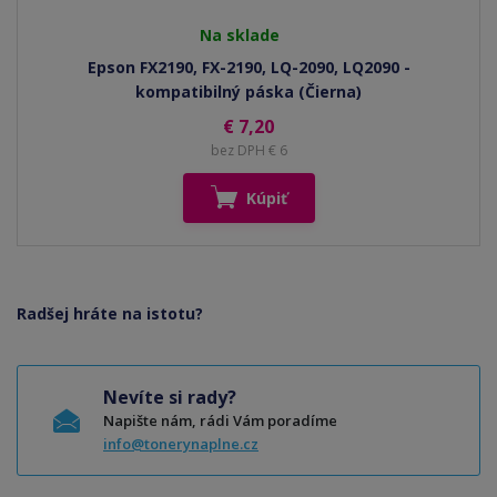
Na sklade
Epson FX2190, FX-2190, LQ-2090, LQ2090 -
kompatibilný páska (Čierna)
€ 7,20
bez DPH € 6
Kúpiť
Radšej hráte na istotu?
Nevíte si rady?
Napište nám, rádi Vám poradíme
info@tonerynaplne.cz