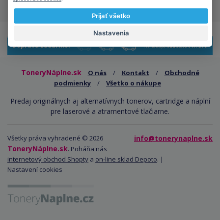
Prijať všetko
Nastavenia
Doprava zadarmo!
Pri nákupe
nad 59,99 € vr. DPH
ToneryNáplne.sk
O nás
/
Kontakt
/
Obchodné
podmienky
/
Všetko o nákupe
Predaj originálnych aj alternatívnych tonerov, cartridge a náplní
pre laserové a atramentové tlačiarne.
Všetky práva vyhradené © 2026
info@tonerynaplne.sk
ToneryNáplne.sk
. Poháňa nás
internetový obchod Shopty
a
on-line sklad Depoto
. |
Nastavení cookies