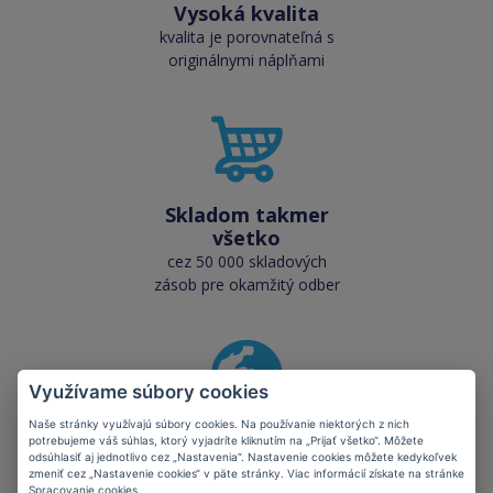
Vysoká kvalita
kvalita je porovnateľná s
originálnymi náplňami
Skladom takmer
všetko
cez 50 000 skladových
zásob pre okamžitý odber
Využívame súbory cookies
Naše stránky využívajú súbory cookies. Na používanie niektorých z nich
Šetríte planétu
potrebujeme váš súhlas, ktorý vyjadríte kliknutím na „Prijať všetko“. Môžete
odsúhlasiť aj jednotlivo cez „Nastavenia“. Nastavenie cookies môžete kedykoľvek
kompatibilné kazety majú
zmeniť cez „Nastavenie cookies“ v päte stránky. Viac informácií získate na stránke
kladný vplyv na ekológiu
Spracovanie cookies
.