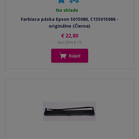
Na sklade
Farbiaca páska Epson S015086, C13S015086 -
originálne (Čierna)
€ 22,80
bez DPH € 19
Kúpiť