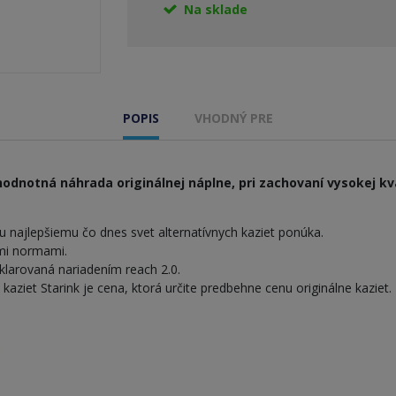
Na sklade
POPIS
VHODNÝ PRE
odnotná náhrada originálnej náplne, pri zachovaní vysokej kva
 najlepšiemu čo dnes svet alternatívnych kaziet ponúka.
ymi normami.
larovaná nariadením reach 2.0.
iet Starink je cena, ktorá určite predbehne cenu originálne kaziet.