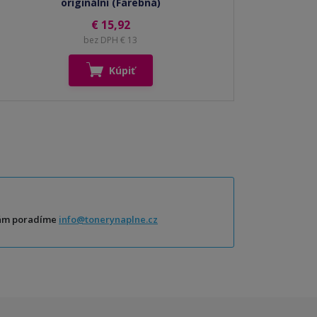
originální (Farebná)
€ 15,92
bez DPH € 13
Kúpiť
Vám poradíme
info@tonerynaplne.cz