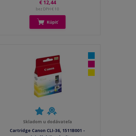
€ 12,44
bez DPH € 10
Kúpiť
Skladom u dodávateľa
Cartridge Canon CLI-36, 1511B001 -