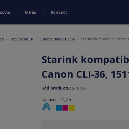
covia
O nás
Kontakt
ma
rad Pixma TR
Canon PIXMA TR150
Starink kompatibilní cartri
Starink kompatibi
Canon CLI-36, 151
Kód produktu:
B10157
Kapacita: 12,2 ml