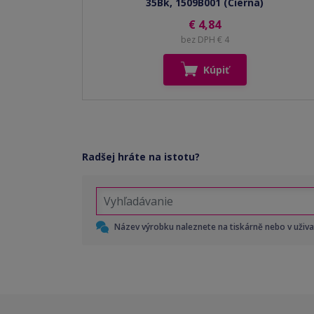
35Bk, 1509B001 (Čierna)
€ 4,84
bez DPH € 4
Kúpiť
Radšej hráte na istotu?
Název výrobku naleznete na tiskárně nebo v uživ