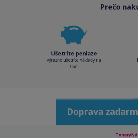
Prečo nak
Ušetríte peniaze
výrazne ušetríte náklady na
tlač
Doprava zadarm
ToneryNá