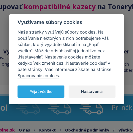
upovať
kompatibilné kazety
na Tonery
Využívame súbory cookies
Naše stránky využívajú súbory cookies. Na
používanie niektorých z nich potrebujeme váš
súhlas, ktorý vyjadríte kliknutím na „Prijať
Vysoká kvalita
Skladom takmer
všetko“. Môžete odsúhlasiť aj jednotlivo cez
všetko
„Nastavenia“. Nastavenie cookies môžete
kvalita je porovnateľná s
kedykoľvek zmeniť cez „Nastavenie cookies“ v
originálnymi náplňami
cez 50 000 skladových
päte stránky. Viac informácií získate na stránke
zásob pre okamžitý odber
Spracovanie cookies
.
Prijať všetko
Nastavenia
o!
Pri ná
plne.sk
O nás
/
Kontakt
/
Obchodné podmienky
/
Všetko