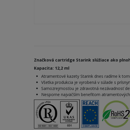
Značková cartridge Starink slúžiace ako plnoh
Kapacita: 12,2 ml
Atramentové kazety Starink dnes radíme k tomu
Všetka produkcia je vyrobená v súlade s prísn
Samozrejmosťou je zdravotná nezávadnosť dek
Nesporne najväčším benefitom atramentových kaz