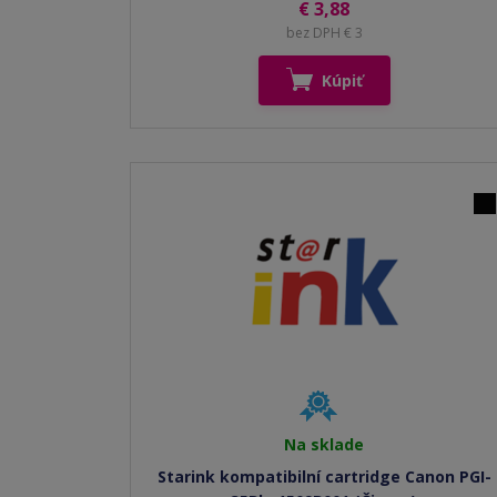
€ 3,88
bez DPH € 3
Kúpiť
Na sklade
Starink kompatibilní cartridge Canon PGI-