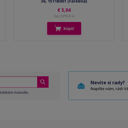
36, 1511B001 (Farebná)
€ 5,04
bez DPH € 4
Kúpiť
Nevíte si rady?
Napište nám, rádi 
atelském manuálu.