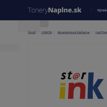
Výrob
Úvod
CANON
Atramentové tlačiarne
rad Pix