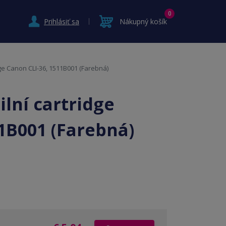
0
Prihlásiť sa
Nákupný košík
dge Canon CLI-36, 1511B001 (Farebná)
lní cartridge
1B001 (Farebná)