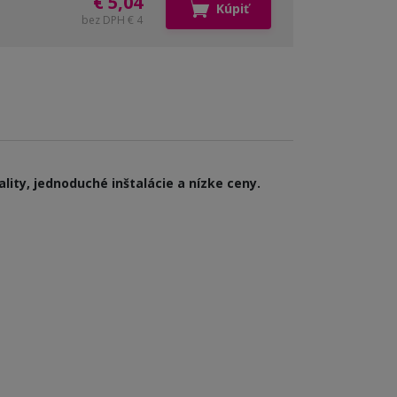
€ 5,04
Kúpiť
bez DPH € 4
lity, jednoduché inštalácie a nízke ceny.