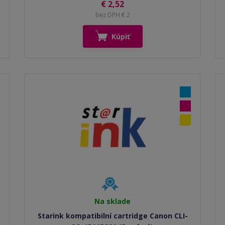
€ 2,52
bez DPH € 2
Kúpiť
Na sklade
Starink kompatibilní cartridge Canon CLI-