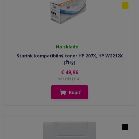
Na sklade
Starink kompatibilný toner HP 207X, HP W2212X
(Žltý)
€ 49,96
bez DPH € 41
Kúpiť