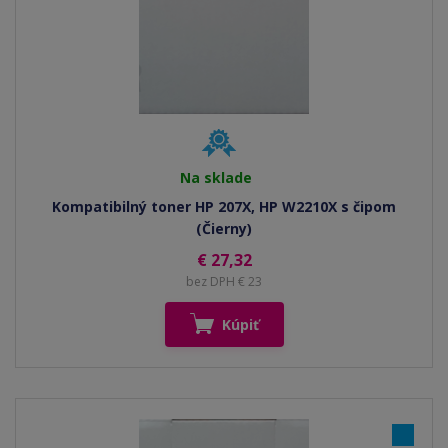
Na sklade
Kompatibilný toner HP 207X, HP W2210X s čipom
(Čierny)
€ 27,32
bez DPH € 23
Kúpiť