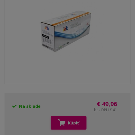
€ 49,96
Na sklade
bez DPH € 41
Kúpiť