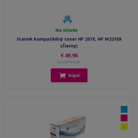
Na sklade
Starink kompatibilný toner HP 207X, HP W2210X
(Čierny)
€ 49,96
bez DPH € 41
Kúpiť