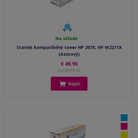
Na sklade
Starink kompatibilný toner HP 207X, HP W2211X
(Azúrový)
€ 49,96
bez DPH € 41
Kúpiť