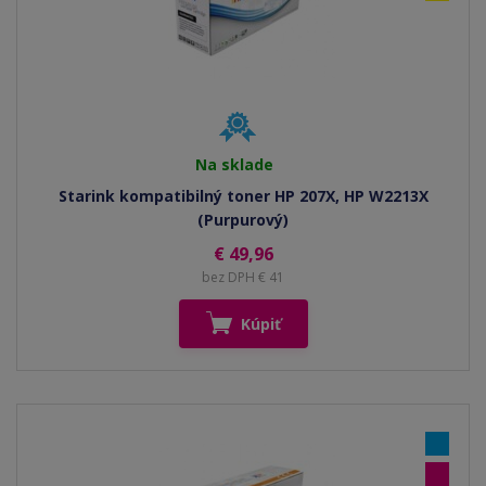
Na sklade
Starink kompatibilný toner HP 207X, HP W2213X
(Purpurový)
€ 49,96
bez DPH € 41
Kúpiť