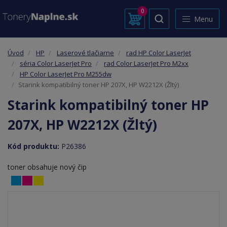
0
Menu
Úvod
HP
Laserové tlačiarne
rad HP Color LaserJet
séria Color LaserJet Pro
rad Color LaserJet Pro M2xx
HP Color LaserJet Pro M255dw
Starink kompatibilný toner HP 207X, HP W2212X (Žltý)
Starink kompatibilný toner HP
207X, HP W2212X (Žltý)
Kód produktu:
P26386
toner obsahuje nový čip