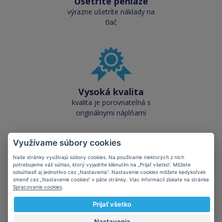
Ušetríte peniaze
výrazne ušetríte náklady na
tlač
Vysoká kvalita
kvalita je porovnateľná s
originálnymi náplňami
Využívame súbory cookies
Naše stránky využívajú súbory cookies. Na používanie niektorých z nich
potrebujeme váš súhlas, ktorý vyjadríte kliknutím na „Prijať všetko“. Môžete
odsúhlasiť aj jednotlivo cez „Nastavenia“. Nastavenie cookies môžete kedykoľvek
zmeniť cez „Nastavenie cookies“ v päte stránky. Viac informácií získate na stránke
Skladom takmer
Spracovanie cookies
.
všetko
cez 50 000 skladových
Prijať všetko
zásob pre okamžitý odber
Nastavenia