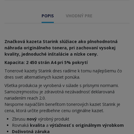
POPIS
VHODNÝ PRE
Značková kazeta Starink slúžiace ako plnohodnotná
náhrada originálneho tonera, pri zachovaní vysokej
kvality, jednoduché inštalácie a nízke ceny.
Kapacita: 2 450 strán A4 pri 5% pokrytí
Tonerové kazety Starink dnes radíme k tomu najlepšiemu čo
dnes svet alternatívnych kaziet ponúka.
Všetka produkcia je vyrobená v súlade s prísnymi normami.
Samozrejmosťou je zdravotná nezávadnosť deklarovaná
nariadením reach 2.0.
Nesporne najväčším benefitom tonerových kaziet Starink je
cena, ktorá určite predbehne cenu originálne kaziet.
Zbrusu
nový
výrobný produkt
Rovnaká
kvalita
a
výťažnosť s originálnym výrobkom
Doživotná záruka