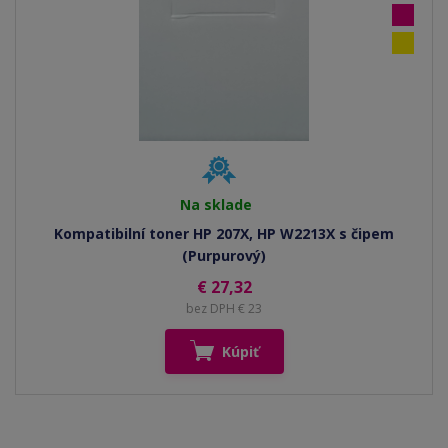
Na sklade
Kompatibilní toner HP 207X, HP W2213X s čipem
(Purpurový)
€ 27,32
bez DPH € 23
Kúpiť