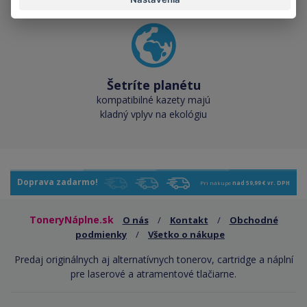
Šetríte planétu
kompatibilné kazety majú
kladný vplyv na ekológiu
Doprava zadarmo!
Pri nákupe
nad 59,99 € vr. DPH
ToneryNáplne.sk
O nás
/
Kontakt
/
Obchodné
podmienky
/
Všetko o nákupe
Predaj originálnych aj alternatívnych tonerov, cartridge a náplní
pre laserové a atramentové tlačiarne.