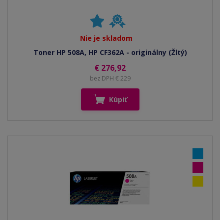
Nie je skladom
Toner HP 508A, HP CF362A - originálny (Žltý)
€ 276,92
bez DPH € 229
Kúpiť