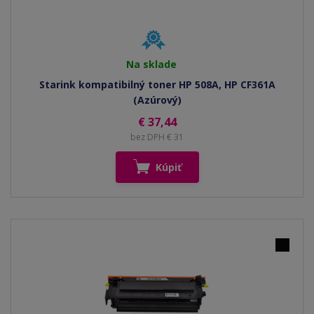
Na sklade
Starink kompatibilný toner HP 508A, HP CF361A
(Azúrový)
€ 37,44
bez DPH € 31
Kúpiť