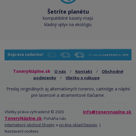
Šetríte planétu
kompatibilné kazety majú
kladný vplyv na ekológiu
Doprava zadarmo!
Pri nákupe
nad 59,99 € vr. DPH
ToneryNáplne.sk
O nás
/
Kontakt
/
Obchodné
podmienky
/
Všetko o nákupe
Predaj originálnych aj alternatívnych tonerov, cartridge a náplní
pre laserové a atramentové tlačiarne.
Všetky práva vyhradené © 2026
info@tonerynaplne.sk
ToneryNáplne.sk
. Poháňa nás
internetový obchod Shopty
a
on-line sklad Depoto
. |
Nastavení cookies