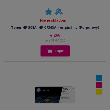
Nie je skladom
Toner HP 508A, HP CF363A - originálny (Purpurový)
€ 266
bez DPH € 220
Kúpiť