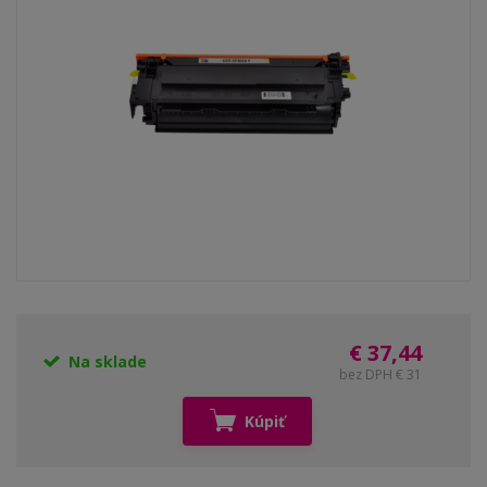
€ 37,44
Na sklade
bez DPH € 31
Kúpiť