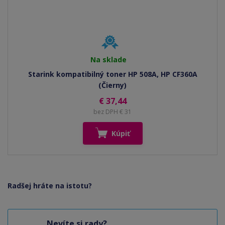
Na sklade
Starink kompatibilný toner HP 508A, HP CF360A
(Čierny)
€ 37,44
bez DPH € 31
Kúpiť
Radšej hráte na istotu?
Nevíte si rady?