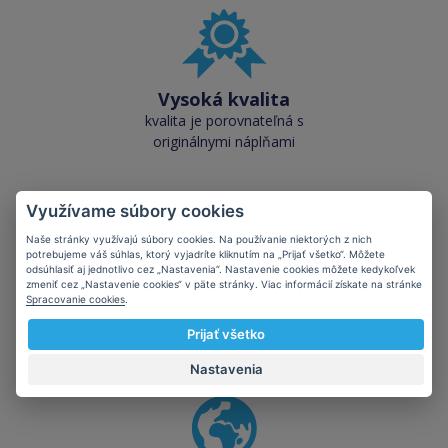
Vysoká kvalita
kvalita je porovnateľná s
originálnymi náplňami
Využívame súbory cookies
Naše stránky využívajú súbory cookies. Na používanie niektorých z nich
potrebujeme váš súhlas, ktorý vyjadríte kliknutím na „Prijať všetko“. Môžete
odsúhlasiť aj jednotlivo cez „Nastavenia“. Nastavenie cookies môžete kedykoľvek
Skladom takmer
zmeniť cez „Nastavenie cookies“ v päte stránky. Viac informácií získate na stránke
všetko
Spracovanie cookies
.
cez 50 000 skladových
Prijať všetko
zásob pre okamžitý odber
Nastavenia