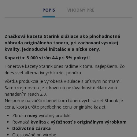
POPIS
VHODNÝ PRE
Značková kazeta Starink slúžiace ako plnohodnotná
náhrada originálneho tonera, pri zachovaní vysokej
kvality, jednoduché inštalácie a nízke ceny.
Kapacita: 5 000 strán A4 pri 5% pokrytí
Tonerové kazety Starink dnes radíme k tomu najlepšiemu čo
dnes svet alternatívnych kaziet ponúka.
Všetka produkcia je vyrobená v súlade s prísnymi normami.
Samozrejmosťou je zdravotná nezávadnosť deklarovaná
nariadením reach 2.0.
Nesporne najväčším benefitom tonerových kaziet Starink je
cena, ktorá určite predbehne cenu originálne kaziet.
Zbrusu
nový
výrobný produkt
Rovnaká
kvalita
a
výťažnosť s originálnym výrobkom
Doživotná záruka
Otestováné pri výrobe