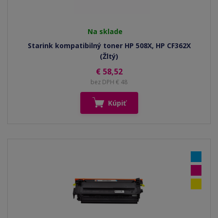
Na sklade
Starink kompatibilný toner HP 508X, HP CF362X
(Žltý)
€ 58,52
bez DPH € 48
Kúpiť