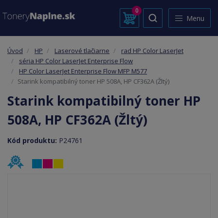
0
Menu
Úvod
HP
Laserové tlačiarne
rad HP Color LaserJet
séria HP Color LaserJet Enterprise Flow
HP Color LaserJet Enterprise Flow MFP M577
Starink kompatibilný toner HP 508A, HP CF362A (Žltý)
Starink kompatibilný toner HP
508A, HP CF362A (Žltý)
Kód produktu:
P24761