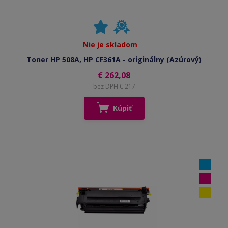
Nie je skladom
Toner HP 508A, HP CF361A - originálny (Azúrový)
€ 262,08
bez DPH € 217
Kúpiť