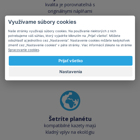
kvalita je porovnateľná s
originálnymi náplňami
Využívame súbory cookies
Naše stránky využívajú súbory cookies. Na používanie niektorých z nich
potrebujeme váš súhlas, ktorý vyjadríte kliknutím na „Prijať všetko“. Môžete
odsúhlasiť aj jednotlivo cez „Nastavenia“. Nastavenie cookies môžete kedykoľvek
zmeniť cez „Nastavenie cookies“ v päte stránky. Viac informácií získate na stránke
Spracovanie cookies
.
Skladom takmer
všetko
Prijať všetko
cez 50 000 skladových
Nastavenia
zásob pre okamžitý odber
Šetríte planétu
kompatibilné kazety majú
kladný vplyv na ekológiu