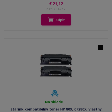
€ 21,12
bez DPH € 17
Kúpiť
Na sklade
Starink kompatibilný toner HP 80X, CF280X, vlastný