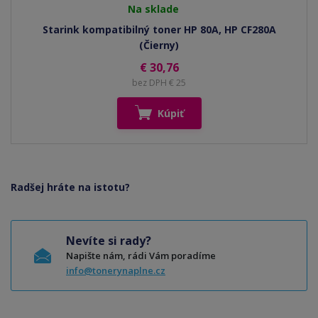
Na sklade
Starink kompatibilný toner HP 80A, HP CF280A
(Čierny)
€ 30,76
bez DPH € 25
Kúpiť
Radšej hráte na istotu?
Nevíte si rady?
Napište nám, rádi Vám poradíme
info@tonerynaplne.cz