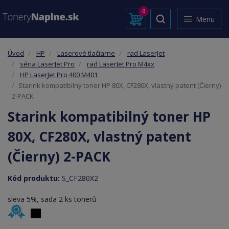
0
Menu
Úvod
HP
Laserové tlačiarne
rad LaserJet
séria LaserJet Pro
rad LaserJet Pro M4xx
HP LaserJet Pro 400 M401
Starink kompatibilný toner HP 80X, CF280X, vlastný patent (Čierny)
2-PACK
Starink kompatibilný toner HP
80X, CF280X, vlastný patent
(Čierny) 2-PACK
Kód produktu:
S_CF280X2
sleva 5%, sada 2 ks tonerů