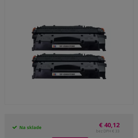
€ 40,12
Na sklade
bez DPH € 33