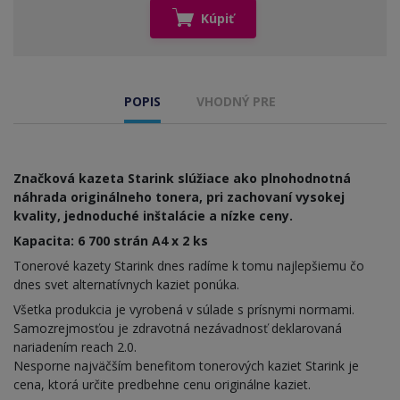
Kúpiť
POPIS
VHODNÝ PRE
Značková kazeta Starink slúžiace ako plnohodnotná
náhrada originálneho tonera, pri zachovaní vysokej
kvality, jednoduché inštalácie a nízke ceny.
Kapacita: 6 700 strán A4 x 2 ks
Tonerové kazety Starink dnes radíme k tomu najlepšiemu čo
dnes svet alternatívnych kaziet ponúka.
Všetka produkcia je vyrobená v súlade s prísnymi normami.
Samozrejmosťou je zdravotná nezávadnosť deklarovaná
nariadením reach 2.0.
Nesporne najväčším benefitom tonerových kaziet Starink je
cena, ktorá určite predbehne cenu originálne kaziet.