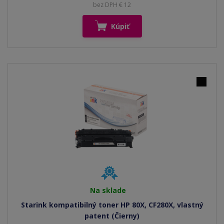
bez DPH € 12
Kúpiť
Na sklade
Starink kompatibilný toner HP 80X, CF280X, vlastný
patent (Čierny)