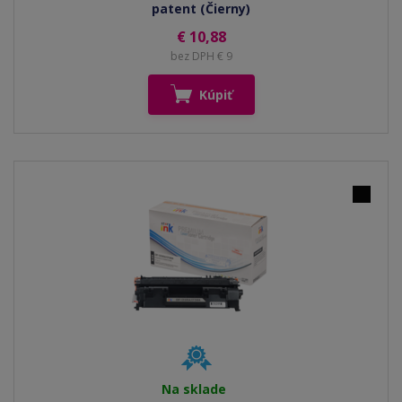
patent (Čierny)
€ 10,88
bez DPH € 9
Kúpiť
Na sklade