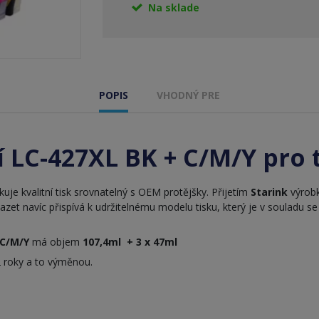
Na sklade
POPIS
VHODNÝ PRE
í LC-427XL BK + C/M/Y pro 
uje kvalitní tisk srovnatelný s OEM protějšky. Přijetím
Starink
výrobk
kazet navíc přispívá k udržitelnému modelu tisku, který je v soulad
 C/M/Y
má objem
107,4ml + 3 x 47ml
 roky a to výměnou.