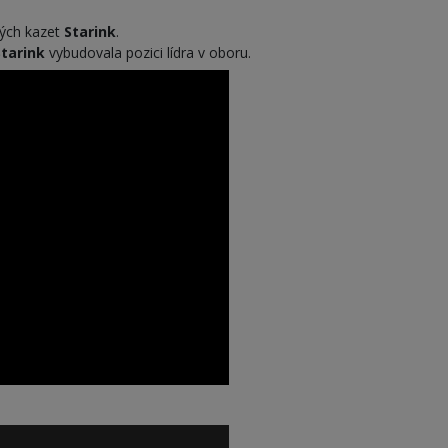
vých kazet
Starink
.
tarink
vybudovala pozici lídra v oboru.