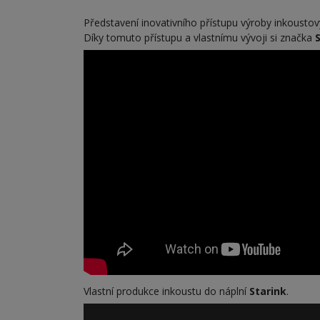
Představení inovativního přístupu výroby inkousto
Díky tomuto přístupu a vlastnímu vývoji si značka
S
Vlastní produkce inkoustu do náplní
Starink
.