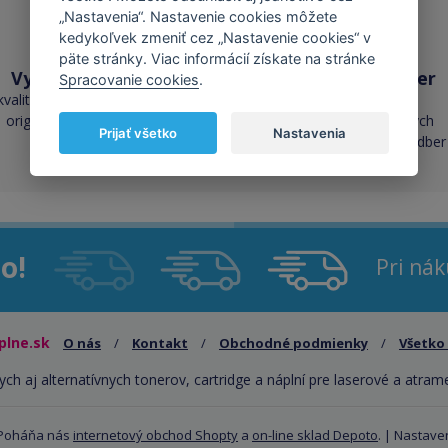
„Nastavenia“. Nastavenie cookies môžete
kedykoľvek zmeniť cez „Nastavenie cookies“ v
päte stránky. Viac informácií získate na stránke
Vysoká kvalita
Skladom takmer
Spracovanie cookies
.
všetko
kvalita je porovnateľná s
originálnymi náplňami
cez 50 000 skladových
Prijať všetko
Nastavenia
zásob pre okamžitý odber
o!
Pri ná
plne.sk
O nás
/
Kontakt
/
Obchodné podmienky
/
Všetko
ych aj alternatívnych tonerov, cartridge a náplní pre laserové a atram
 Poháňa nás
internetový obchod Shopty
a
on-line sklad Depoto
. |
Nastaven