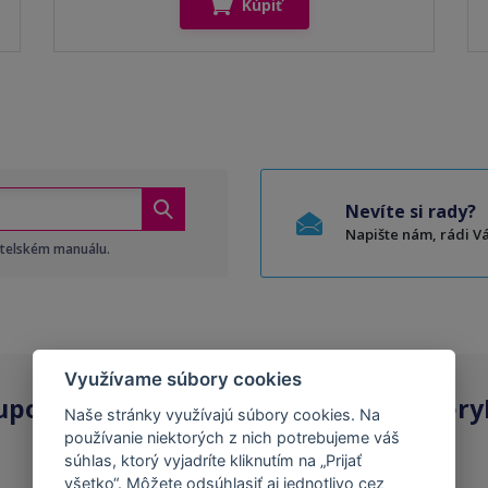
Kúpiť
Nevíte si rady?
Napište nám, rádi 
atelském manuálu.
Využívame súbory cookies
upovať
kompatibilné kazety
na Tonery
Naše stránky využívajú súbory cookies. Na
používanie niektorých z nich potrebujeme váš
súhlas, ktorý vyjadríte kliknutím na „Prijať
všetko“. Môžete odsúhlasiť aj jednotlivo cez