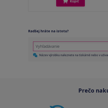
Kúpiť
Radšej hráte na istotu?
Název výrobku naleznete na tiskárně nebo v uživ
Prečo nak