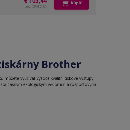
€ 103,44
Kúpiť
bez DPH € 85
tiskárny Brother
ů můžete využívat vysoce kvalitní tiskové výstupy
u se současným ekologickým vědomím a rozpočtovými