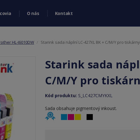
covia
O nás
Kontakt
rother HL-J6010DW
Starink sada náplní LC-427XL BK + C/M/Y pro tiskárn
Starink sada nápl
C/M/Y pro tiskár
Kód produktu:
S_LC427CMYKXL
​​​​​​​Sada obsahuje pigmentový inkoust.