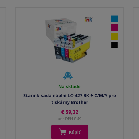
Na sklade
Starink sada náplní LC-427 BK + C/M/Y pro
tiskárny Brother
€ 59,32
bez DPH € 49
Kúpiť