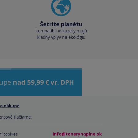
Šetríte planétu
kompatibilné kazety majú
kladný vplyv na ekológiu
kupe
nad 59,99 € vr. DPH
 o nákupe
entové tlačiarne.
info@tonerynaplne.sk
í cookies