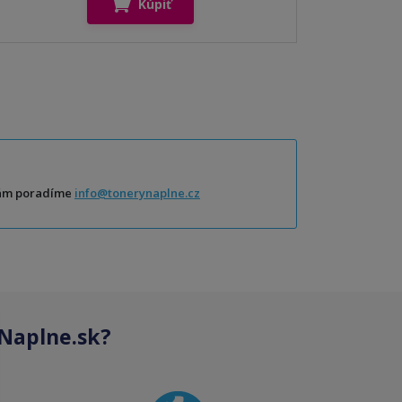
Kúpiť
Vám poradíme
info@tonerynaplne.cz
Naplne.sk?