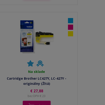
Na sklade
Cartridge Brother LC427Y, LC-427Y -
originálny (Žltá)
€ 27,88
bez DPH € 23