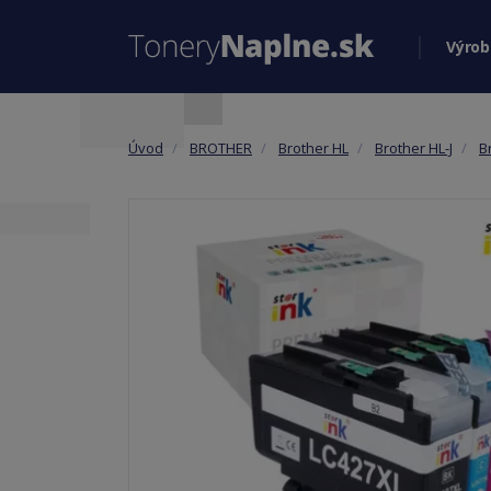
Výrob
Úvod
BROTHER
Brother HL
Brother HL-J
B