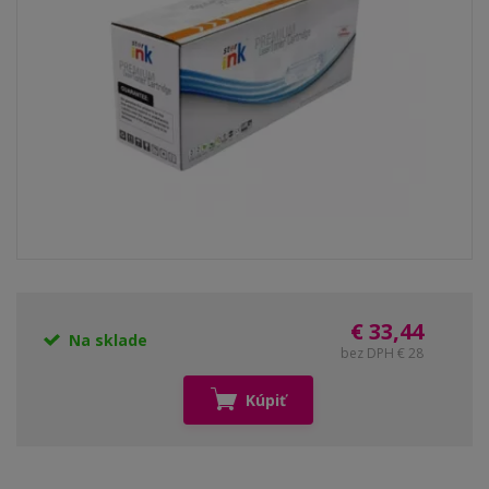
€ 33,44
Na sklade
bez DPH € 28
Kúpiť