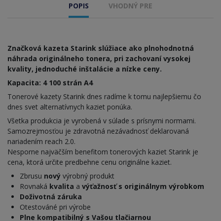
POPIS
VHODNÝ PRE
Značková kazeta Starink slúžiace ako plnohodnotná
náhrada originálneho tonera, pri zachovaní vysokej
kvality, jednoduché inštalácie a nízke ceny.
Kapacita: 4 100 strán A4
Tonerové kazety Starink dnes radíme k tomu najlepšiemu čo
dnes svet alternatívnych kaziet ponúka.
Všetka produkcia je vyrobená v súlade s prísnymi normami.
Samozrejmosťou je zdravotná nezávadnosť deklarovaná
nariadením reach 2.0.
Nesporne najväčším benefitom tonerových kaziet Starink je
cena, ktorá určite predbehne cenu originálne kaziet.
Zbrusu
nový
výrobný produkt
Rovnaká
kvalita
a
výťažnosť s originálnym výrobkom
Doživotná záruka
Otestováné pri výrobe
Plne kompatibilný s Vašou tlačiarnou