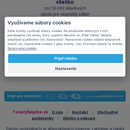
všetko
cez 50 000 skladových
zásob pre okamžitý odber
Využívame súbory cookies
Naše stránky využívajú súbory cookies. Na používanie niektorých z nich
potrebujeme váš súhlas, ktorý vyjadríte kliknutím na „Prijať všetko“. Môžete
odsúhlasiť aj jednotlivo cez „Nastavenia“. Nastavenie cookies môžete kedykoľvek
zmeniť cez „Nastavenie cookies“ v päte stránky. Viac informácií získate na stránke
Spracovanie cookies
.
Šetríte planétu
Prijať všetko
kompatibilné kazety majú
kladný vplyv na ekológiu
Nastavenia
Doprava zadarmo!
Pri nákupe
nad 59,99 € vr. DPH
ToneryNáplne.sk
O nás
/
Kontakt
/
Obchodné
podmienky
/
Všetko o nákupe
Predaj originálnych aj alternatívnych tonerov, cartridge a náplní