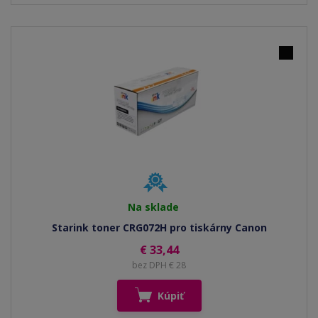
Na sklade
Starink toner CRG072H pro tiskárny Canon
€ 33,44
bez DPH € 28
Kúpiť