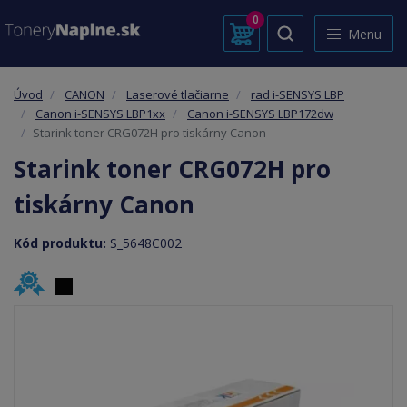
0
Menu
Úvod
CANON
Laserové tlačiarne
rad i-SENSYS LBP
Canon i-SENSYS LBP1xx
Canon i-SENSYS LBP172dw
Starink toner CRG072H pro tiskárny Canon
Starink toner CRG072H pro
tiskárny Canon
Kód produktu:
S_5648C002