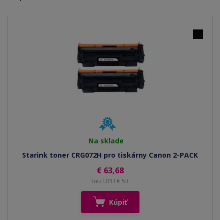
Na sklade
Starink toner CRG072H pro tiskárny Canon 2-PACK
€ 63,68
bez DPH € 53
Kúpiť