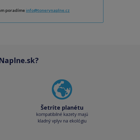
Vám poradíme
info@tonerynaplne.cz
Naplne.sk?
Šetríte planétu
kompatibilné kazety majú
kladný vplyv na ekológiu