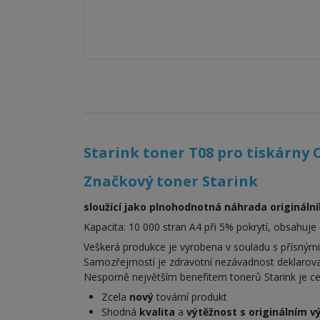
Starink toner T08 pro tiskárny 
Značkový toner Starink
sloužící jako plnohodnotná náhrada originální
Kapacita: 10 000 stran A4 při 5% pokrytí, obsahuje 
Veškerá produkce je vyrobena v souladu s přísným
Samozřejmostí je zdravotní nezávadnost deklarova
Nesporně největším benefitem tonerů Starink je cena
Zcela
nový
tovární produkt
Shodná
kvalita
a
výtěžnost s originálním 