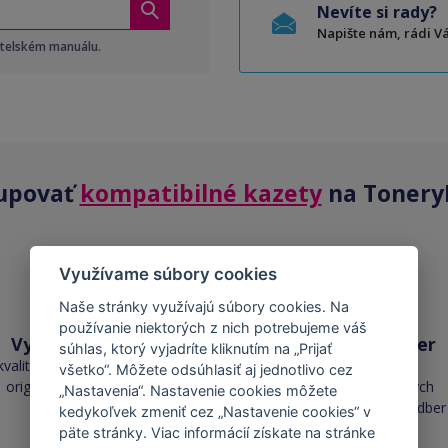
Nevíte si rady?
Napište nám, rádi 
atelském manuálu.
upovať
kompatibilné kazety
na Tonery
Využívame súbory cookies
Naše stránky využívajú súbory cookies. Na
používanie niektorých z nich potrebujeme váš
Vysoká kvalita
Skladom takmer
súhlas, ktorý vyjadríte kliknutím na „Prijať
všetko
kvalita je porovnateľná s
všetko“. Môžete odsúhlasiť aj jednotlivo cez
originálnymi náplňami
cez 50 000 skladových
„Nastavenia“. Nastavenie cookies môžete
zásob pre okamžitý odber
kedykoľvek zmeniť cez „Nastavenie cookies“ v
päte stránky. Viac informácií získate na stránke