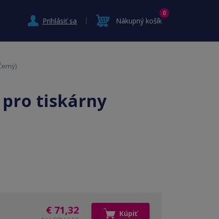
0
Prihlásiť sa
Nákupný košík
Černý)
 pro tiskárny
€ 71,32
Kúpiť