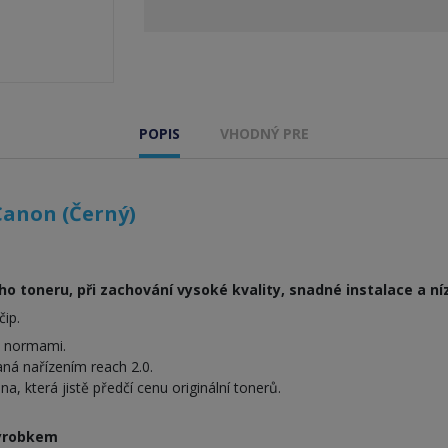
POPIS
VHODNÝ PRE
Canon (Černý)
ho toneru, při zachování vysoké kvality, snadné instalace a ní
čip.
i normami.
ná nařízením reach 2.0.
, která jistě předčí cenu originální tonerů.
výrobkem