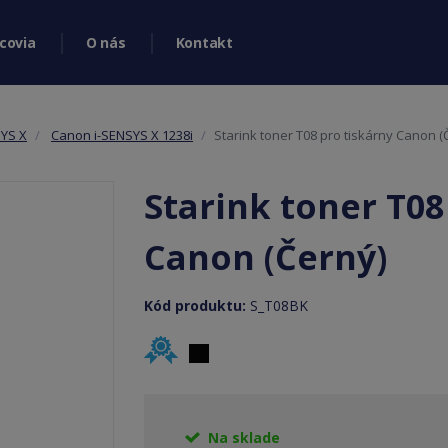
covia
O nás
Kontakt
SYS X
Canon i-SENSYS X 1238i
Starink toner T08 pro tiskárny Canon (
Starink toner T08
Canon (Černý)
Kód produktu:
S_T08BK
Na sklade