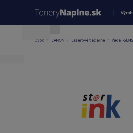
Výrob
Úvod
CANON
Laserové tlačiarne
řada i-SEN