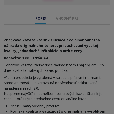
POPIS
VHODNÝ PRE
Značková kazeta Starink slúžiace ako plnohodnotná
náhrada originálneho tonera, pri zachovaní vysokej
kvality, jednoduché inštalácie a nízke ceny.
Kapacita: 3 000 strán A4
Tonerové kazety Starink dnes radíme k tomu najlepšiemu čo
dnes svet alternatívnych kaziet ponúka.
Všetka produkcia je vyrobená v súlade s prísnymi normami.
Samozrejmosťou je zdravotná nezávadnosť deklarovaná
nariadením reach 2.0.
Nesporne najväčším benefitom tonerových kaziet Starink je
cena, ktorá určite predbehne cenu originálne kaziet.
Zbrusu
nový
výrobný produkt
Rovnaká
kvalita
a
výťažnosť s originálnym výrobkom