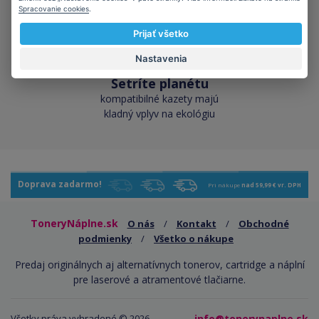
Spracovanie cookies
.
Prijať všetko
Nastavenia
Šetríte planétu
kompatibilné kazety majú
kladný vplyv na ekológiu
Doprava zadarmo!
Pri nákupe
nad 59,99 € vr. DPH
ToneryNáplne.sk
O nás
/
Kontakt
/
Obchodné
podmienky
/
Všetko o nákupe
Predaj originálnych aj alternatívnych tonerov, cartridge a náplní
pre laserové a atramentové tlačiarne.
Všetky práva vyhradené © 2026
info@tonerynaplne.sk