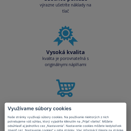
výrazne ušetríte náklady na
tlač
Vysoká kvalita
kvalita je porovnateľná s
originálnymi náplňami
Skladom takmer
Využívame súbory cookies
všetko
Naše stránky využívajú súbory cookies. Na používanie niektorých z nich
cez 50 000 skladových
potrebujeme váš súhlas, ktorý vyjadríte kliknutím na „Prijať všetko“. Môžete
zásob pre okamžitý odber
odsúhlasiť aj jednotlivo cez „Nastavenia“. Nastavenie cookies môžete kedykoľvek
zmeniť cez „Nastavenie cookies“ v päte stránky. Viac informácií získate na stránke