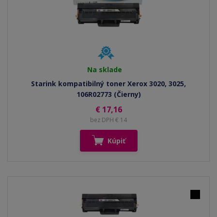
Na sklade
Starink kompatibilný toner Xerox 3020, 3025,
106R02773 (Čierny)
€ 17,16
bez DPH € 14
Kúpiť