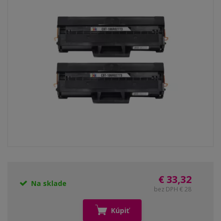
€ 33,32
Na sklade
bez DPH € 28
Kúpiť