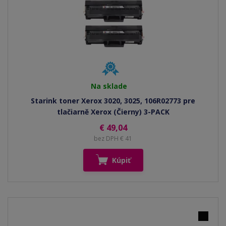
Na sklade
Starink toner Xerox 3020, 3025, 106R02773 pre
tlačiarně Xerox (Čierny) 3-PACK
€ 49,04
bez DPH € 41
Kúpiť