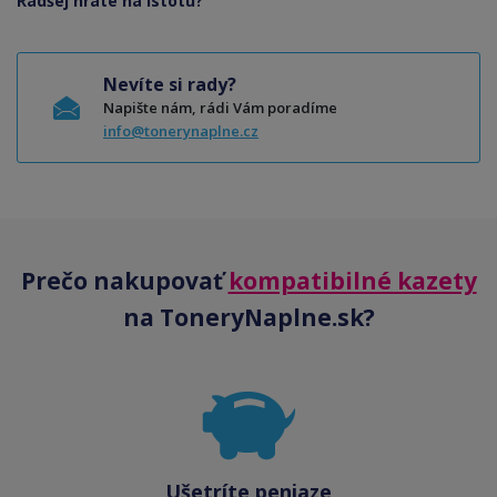
Radšej hráte na istotu?
Nevíte si rady?
Napište nám, rádi Vám poradíme
info@tonerynaplne.cz
Prečo nakupovať
kompatibilné kazety
na ToneryNaplne.sk?
Ušetríte peniaze