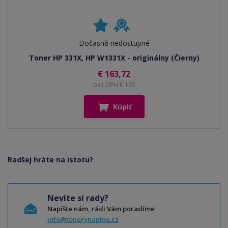
Dočasně nedostupné
Toner HP 331X, HP W1331X - originálny (Čierny)
€ 163,72
bez DPH € 135
Kúpiť
Radšej hráte na istotu?
Nevíte si rady?
Napište nám, rádi Vám poradíme
info@tonerynaplne.cz