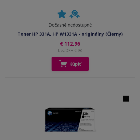
Dočasně nedostupné
Toner HP 331A, HP W1331A - originálny (Čierny)
€ 112,96
bez DPH € 93
Kúpiť