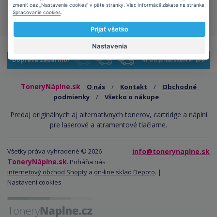
kompatibilné kazety majú
zmeniť cez „Nastavenie cookies“ v päte stránky. Viac informácií získate na stránke
kladný vplyv na ekológiu
Spracovanie cookies
.
Prijať všetko
Nastavenia
Doprava zadarmo!
Pri nákupe
nad 59,99 € vr. DPH
ToneryNáplne.sk
O nás
/
Kontakt
/
Obchodné
podmienky
/
Všetko o nákupe
Predaj originálnych aj alternatívnych tonerov, cartridge a náplní
pre laserové a atramentové tlačiarne.
Všetky práva vyhradené © 2026
info@tonerynaplne.sk
ToneryNáplne.sk
. Poháňa nás
internetový obchod Shopty
a
on-line sklad Depoto
. |
Nastavení cookies