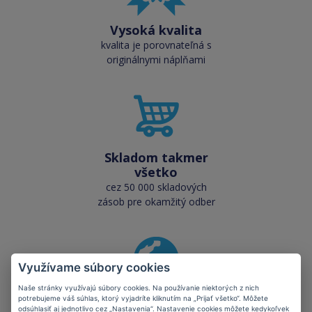
Vysoká kvalita
kvalita je porovnateľná s
originálnymi náplňami
Skladom takmer
všetko
cez 50 000 skladových
zásob pre okamžitý odber
Využívame súbory cookies
Naše stránky využívajú súbory cookies. Na používanie niektorých z nich
Šetríte planétu
potrebujeme váš súhlas, ktorý vyjadríte kliknutím na „Prijať všetko“. Môžete
odsúhlasiť aj jednotlivo cez „Nastavenia“. Nastavenie cookies môžete kedykoľvek