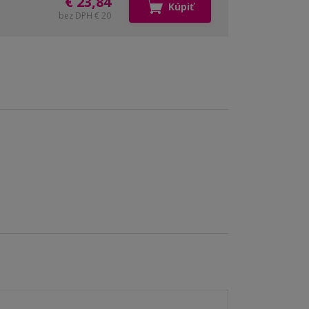
€ 23,84
Kúpiť
bez DPH € 20