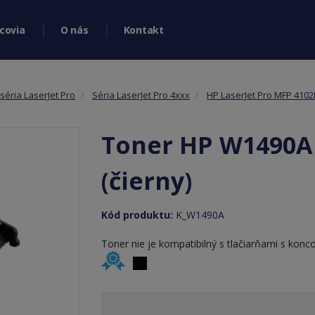
covia
O nás
Kontakt
séria LaserJet Pro
Séria LaserJet Pro 4xxx
HP LaserJet Pro MFP 410
Toner HP W1490A
(čierny)
Kód produktu:
K_W1490A
Toner nie je kompatibilný s tlačiarňami s konco