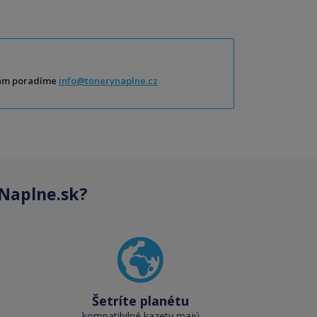
Vám poradíme
info@tonerynaplne.cz
Naplne.sk?
Šetríte planétu
kompatibilné kazety majú