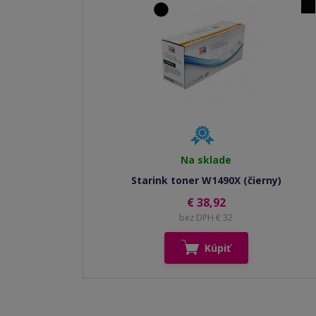
Na sklade
Starink toner W1490X (čierny)
€ 38,92
bez DPH € 32
Kúpiť