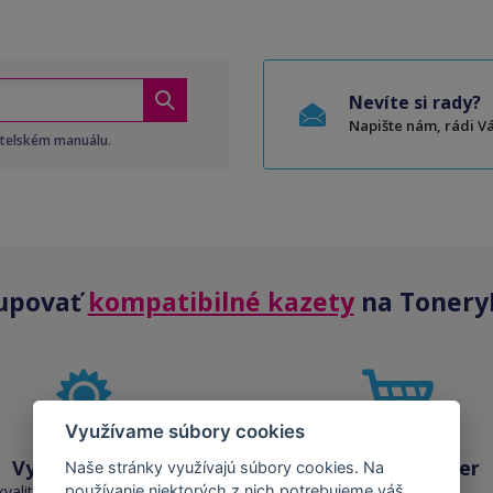
Nevíte si rady?
Napište nám, rádi 
atelském manuálu.
upovať
kompatibilné kazety
na Tonery
Využívame súbory cookies
Vysoká kvalita
Skladom takmer
Naše stránky využívajú súbory cookies. Na
všetko
používanie niektorých z nich potrebujeme váš
kvalita je porovnateľná s