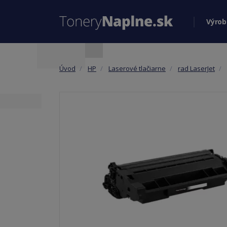
Výrob
Úvod
HP
Laserové tlačiarne
rad LaserJet