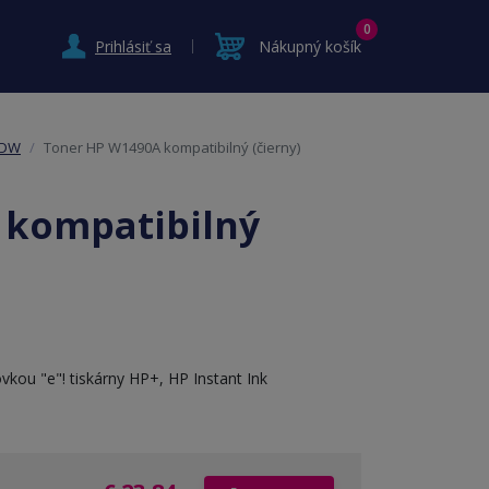
0
Prihlásiť sa
Nákupný košík
2DW
Toner HP W1490A kompatibilný (čierny)
 kompatibilný
vkou "e"! tiskárny HP+, HP Instant Ink