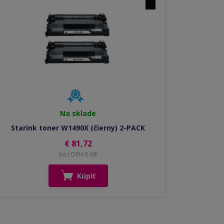
Na sklade
Starink toner W1490X (čierny) 2-PACK
€ 81,72
bez DPH € 68
Kúpiť