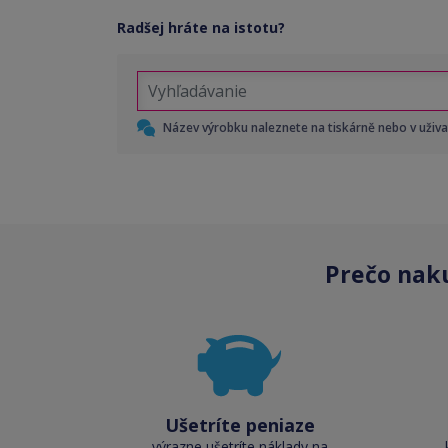
Radšej hráte na istotu?
Název výrobku naleznete na tiskárně nebo v uživ
Prečo nak
Ušetríte peniaze
výrazne ušetríte náklady na