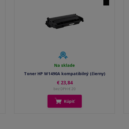
Na sklade
Toner HP W1490A kompatibilný (čierny)
€ 23,84
bez DPH € 20
Kúpiť