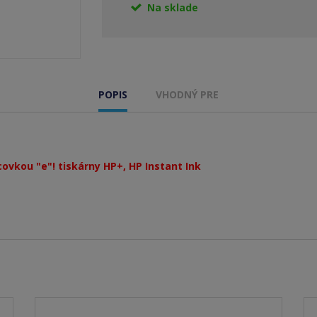
Na sklade
POPIS
VHODNÝ PRE
covkou "e"! tiskárny HP+, HP Instant Ink