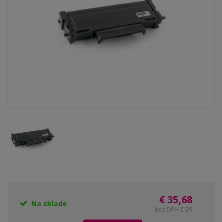
€ 35,68
Na sklade
bez DPH € 29