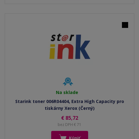
Na sklade
Starink toner 006R04404, Extra High Capacity pro
tiskárny Xerox (Černý)
€ 85,72
bez DPH € 71
Kúpiť