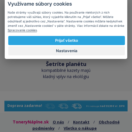
Skladom takmer
Využívame súbory cookies
všetko
Naše stránky využívajú súbory cookies. Na používanie niektorých z nich
cez 50 000 skladových
potrebujeme váš súhlas, ktorý vyjadríte kliknutím na „Prijať všetko“. Môžete
odsúhlasiť aj jednotlivo cez „Nastavenia“. Nastavenie cookies môžete kedykoľvek
zásob pre okamžitý odber
zmeniť cez „Nastavenie cookies“ v päte stránky. Viac informácií získate na stránke
Spracovanie cookies
.
Prijať všetko
Nastavenia
Šetríte planétu
kompatibilné kazety majú
kladný vplyv na ekológiu
Doprava zadarmo!
Pri nákupe
nad 59,99 € vr. DPH
ToneryNáplne.sk
O nás
/
Kontakt
/
Obchodné
podmienky
/
Všetko o nákupe