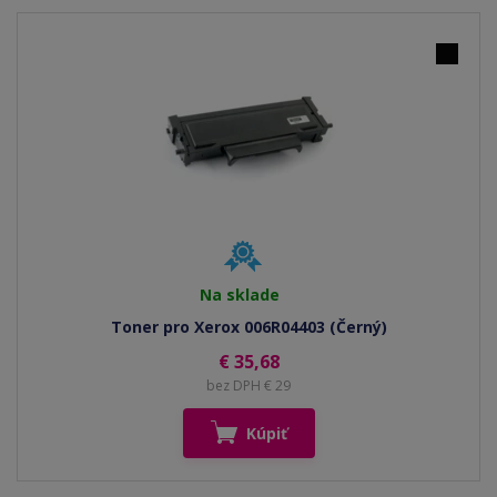
Na sklade
Toner pro Xerox 006R04403 (Černý)
€ 35,68
bez DPH € 29
Kúpiť