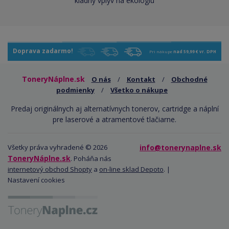
kladný vplyv na ekológiu
Doprava zadarmo!
Pri nákupe
nad 59,99 € vr. DPH
ToneryNáplne.sk
O nás
/
Kontakt
/
Obchodné
podmienky
/
Všetko o nákupe
Predaj originálnych aj alternatívnych tonerov, cartridge a náplní
pre laserové a atramentové tlačiarne.
Všetky práva vyhradené © 2026
info@tonerynaplne.sk
ToneryNáplne.sk
. Poháňa nás
internetový obchod Shopty
a
on-line sklad Depoto
. |
Nastavení cookies