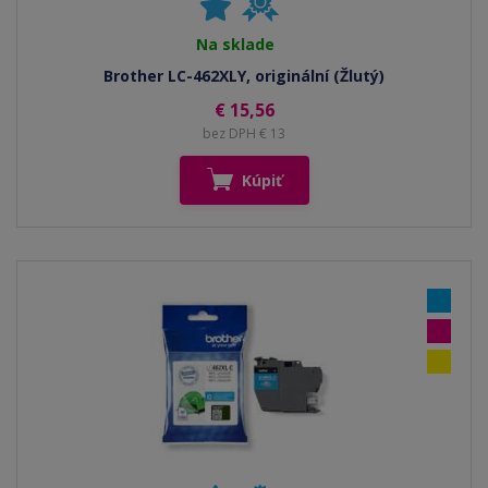
Na sklade
Brother LC-462XLY, originální (Žlutý)
€ 15,56
bez DPH € 13
Kúpiť