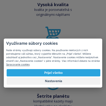
Vysoká kvalita
kvalita je porovnateľná s
originálnymi náplňami
Využívame súbory cookies
Skladom takmer
Naše stránky využívajú súbory cookies. Na používanie niektorých z nich
všetko
potrebujeme váš súhlas, ktorý vyjadríte kliknutím na „Prijať všetko“. Môžete
cez 50 000 skladových
odsúhlasiť aj jednotlivo cez „Nastavenia“. Nastavenie cookies môžete kedykoľvek
zmeniť cez „Nastavenie cookies“ v päte stránky. Viac informácií získate na stránke
zásob pre okamžitý odber
Spracovanie cookies
.
Prijať všetko
Nastavenia
Šetríte planétu
kompatibilné kazety majú