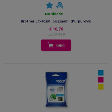
Na sklade
Brother LC-462M, originální (Purpurový)
€ 10,76
bez DPH € 9
Kúpiť