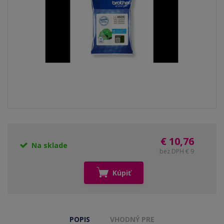
€ 10,76
Na sklade
bez DPH € 9
Kúpiť
POPIS
VHODNÝ PRE