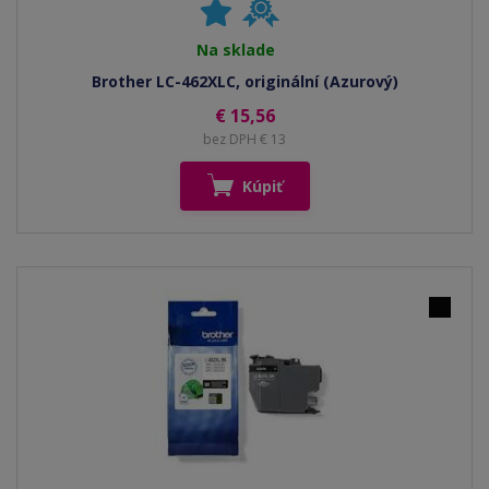
Na sklade
Brother LC-462XLC, originální (Azurový)
€ 15,56
bez DPH € 13
Kúpiť