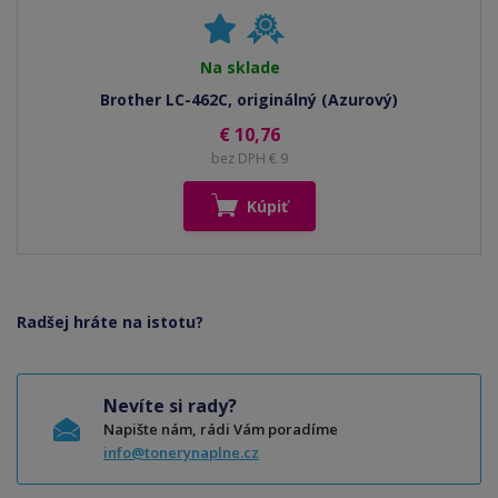
Na sklade
Brother LC-462C, originálný (Azurový)
€ 10,76
bez DPH € 9
Kúpiť
Radšej hráte na istotu?
Nevíte si rady?
Napište nám, rádi Vám poradíme
info@tonerynaplne.cz