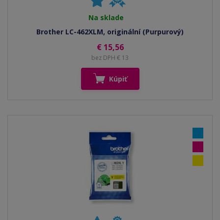
Na sklade
Brother LC-462XLM, originální (Purpurový)
€ 15,56
bez DPH € 13
Kúpiť