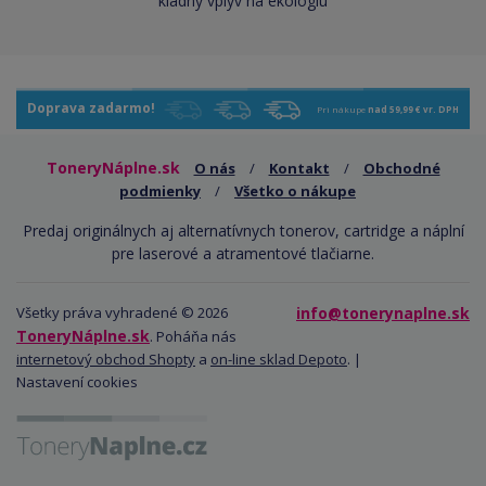
kladný vplyv na ekológiu
Doprava zadarmo!
Pri nákupe
nad 59,99 € vr. DPH
ToneryNáplne.sk
O nás
/
Kontakt
/
Obchodné
podmienky
/
Všetko o nákupe
Predaj originálnych aj alternatívnych tonerov, cartridge a náplní
pre laserové a atramentové tlačiarne.
Všetky práva vyhradené © 2026
info@tonerynaplne.sk
ToneryNáplne.sk
. Poháňa nás
internetový obchod Shopty
a
on-line sklad Depoto
. |
Nastavení cookies