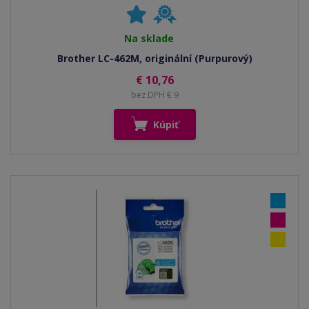
Na sklade
Brother LC-462M, originální (Purpurový)
€ 10,76
bez DPH € 9
Kúpiť