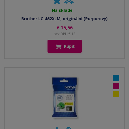
Na sklade
Brother LC-462XLM, originální (Purpurový)
€ 15,56
bez DPH € 13
Kúpiť