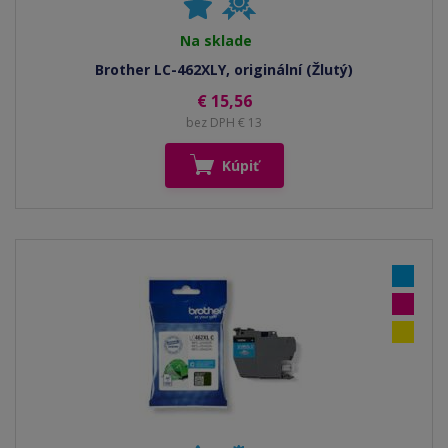
Na sklade
Brother LC-462XLY, originální (Žlutý)
€ 15,56
bez DPH € 13
Kúpiť