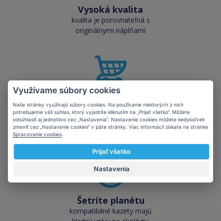
Vysoká kvalita
kvalita je porovnateľná s
originálnymi náplňami
Využívame súbory cookies
Skladom takmer
Naše stránky využívajú súbory cookies. Na používanie niektorých z nich
všetko
potrebujeme váš súhlas, ktorý vyjadríte kliknutím na „Prijať všetko“. Môžete
cez 50 000 skladových
odsúhlasiť aj jednotlivo cez „Nastavenia“. Nastavenie cookies môžete kedykoľvek
zmeniť cez „Nastavenie cookies“ v päte stránky. Viac informácií získate na stránke
zásob pre okamžitý odber
Spracovanie cookies
.
Prijať všetko
Nastavenia
Šetríte planétu
kompatibilné kazety majú