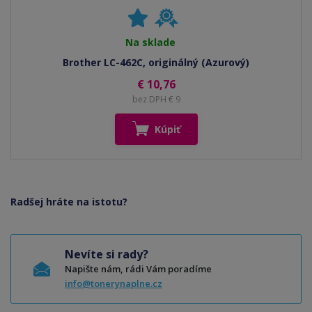
Na sklade
Brother LC-462C, originálný (Azurový)
€ 10,76
bez DPH € 9
Kúpiť
Radšej hráte na istotu?
Nevíte si rady?
Napište nám, rádi Vám poradíme
info@tonerynaplne.cz