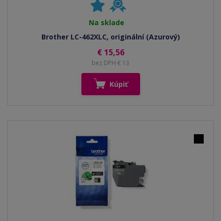
Na sklade
Brother LC-462XLC, originální (Azurový)
€ 15,56
bez DPH € 13
Kúpiť