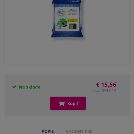
€ 15,56
Na sklade
bez DPH € 13
Kúpiť
POPIS
VHODNÝ PRE